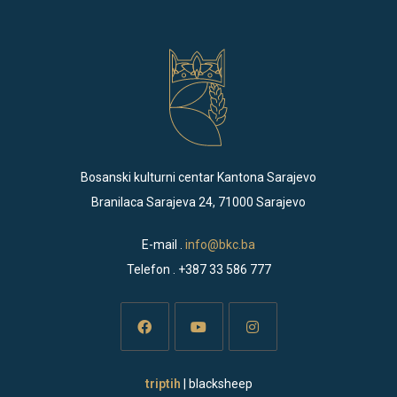
Bosanski kulturni centar Kantona Sarajevo
Branilaca Sarajeva 24, 71000 Sarajevo
E-mail .
info@bkc.ba
Telefon . +387 33 586 777
Opens
Opens
Opens
triptih
| blacksheep
in
in
in