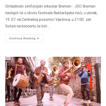
Omladinski simfonijski orkestar Bremen - JSO Bremen
nastupit će u okviru festivala Baščaršijske noći, u utorak,
19. 07. na Centralnoj pozornici Vijećnica, u 21:00 sat.
Solisti na koncertu će biti:…
Omladinski
Continue Reading
simfonijski
orkestar
Bremen
19.
07.
na
Centralnoj
pozornici
Vijećnica