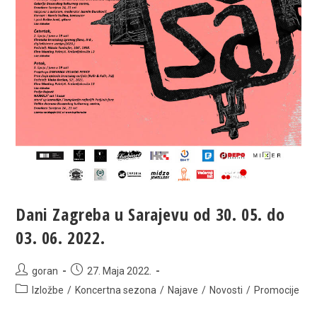
Trebeviću
–
plato
iznad
Trebevićke
žičare
Dani Zagreba u Sarajevu od 30. 05. do
03. 06. 2022.
Post
Post
goran
27. Maja 2022.
author:
published:
Post
Izložbe
/
Koncertna sezona
/
Najave
/
Novosti
/
Promocije
category: