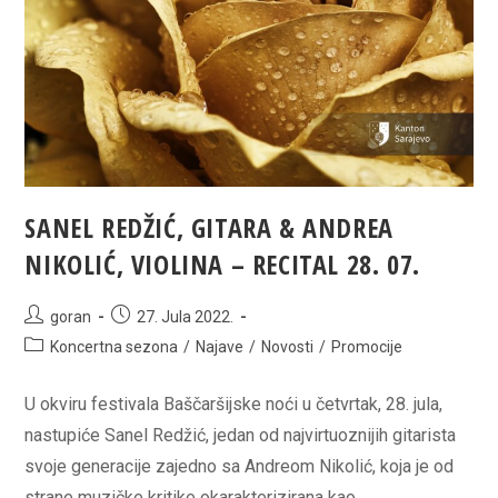
SANEL REDŽIĆ, GITARA & ANDREA
NIKOLIĆ, VIOLINA – RECITAL 28. 07.
Post
Post
goran
27. Jula 2022.
author:
published:
Post
Koncertna sezona
/
Najave
/
Novosti
/
Promocije
category:
U okviru festivala Baščaršijske noći u četvrtak, 28. jula,
nastupiće Sanel Redžić, jedan od najvirtuoznijih gitarista
svoje generacije zajedno sa Andreom Nikolić, koja je od
strane muzičke kritike okarakterizirana kao…