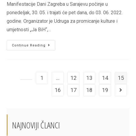
Manifestacije Dani Zagreba u Sarajevu počinje u
ponedeljak, 30. 05. i trajati će pet dana, do 03. 06. 2022.
godine. Organizator je Udruga za promicanje kulture i
umjetnosti „Ja BiH“,…
Dani
Continue Reading
Zagreba
u
Sarajevu
od
1
…
12
13
14
15
30.
Go to the previous page
05.
16
17
18
19
Go to th
do
03.
06.
2022.
NAJNOVIJI ČLANCI