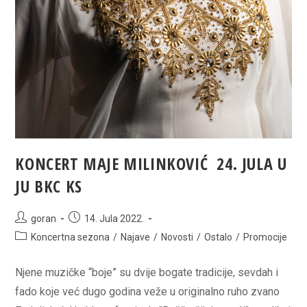
2022.
KONCERT MAJE MILINKOVIĆ 24. JULA U
JU BKC KS
Post
Post
goran
14. Jula 2022.
author:
published:
Post
Koncertna sezona
/
Najave
/
Novosti
/
Ostalo
/
Promocije
category:
Njene muzičke “boje” su dvije bogate tradicije, sevdah i
fado koje već dugo godina veže u originalno ruho zvano