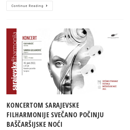
Izložba
Continue Reading
fotografija
pod
nazivom
„Kiana
Hayeri:
Avganistan“
od
04.
–
10.
07.
KONCERTOM SARAJEVSKE
FILHARMONIJE SVEČANO POČINJU
BAŠČARŠIJSKE NOĆI