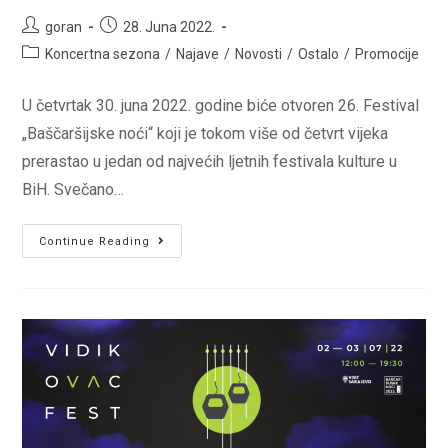
Post
Post
goran
28. Juna 2022.
author:
published:
Post
Koncertna sezona
/
Najave
/
Novosti
/
Ostalo
/
Promocije
category:
U četvrtak 30. juna 2022. godine biće otvoren 26. Festival
„Baščaršijske noći“ koji je tokom više od četvrt vijeka
prerastao u jedan od najvećih ljetnih festivala kulture u
BiH. Svečano…
KONCERTOM
Continue Reading
SARAJEVSKE
FILHARMONIJE
SVEČANO
POČINJU
BAŠČARŠIJSKE
NOĆI