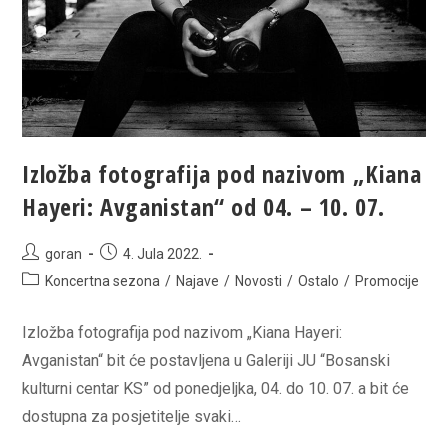
BKC
KS
Izložba fotografija pod nazivom „Kiana
Hayeri: Avganistan“ od 04. – 10. 07.
Post
Post
goran
4. Jula 2022.
author:
published:
Post
Koncertna sezona
/
Najave
/
Novosti
/
Ostalo
/
Promocije
category:
Izložba fotografija pod nazivom „Kiana Hayeri:
Avganistan“ bit će postavljena u Galeriji JU “Bosanski
kulturni centar KS” od ponedjeljka, 04. do 10. 07. a bit će
dostupna za posjetitelje svaki…