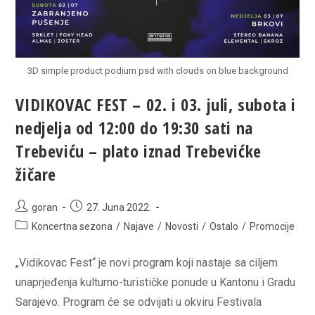
3D simple product podium psd with clouds on blue background
VIDIKOVAC FEST – 02. i 03. juli, subota i
nedjelja od 12:00 do 19:30 sati na
Trebeviću – plato iznad Trebevićke
žičare
Post
Post
goran
27. Juna 2022.
author:
published:
Post
Koncertna sezona
/
Najave
/
Novosti
/
Ostalo
/
Promocije
category:
„Vidikovac Fest“ je novi program koji nastaje sa ciljem
unaprjeđenja kulturno-turističke ponude u Kantonu i Gradu
Sarajevo. Program će se odvijati u okviru Festivala