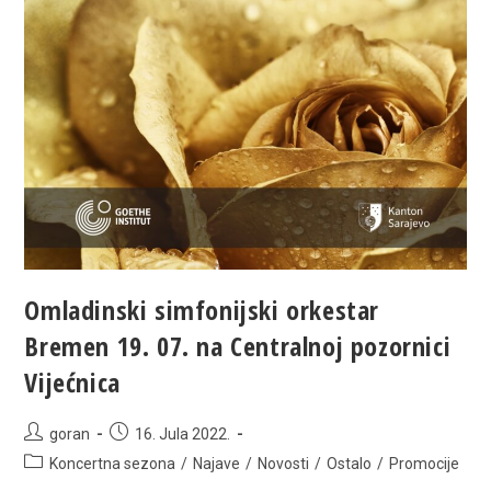
Omladinski simfonijski orkestar
Bremen 19. 07. na Centralnoj pozornici
Vijećnica
Post
Post
goran
16. Jula 2022.
author:
published:
Post
Koncertna sezona
/
Najave
/
Novosti
/
Ostalo
/
Promocije
category: