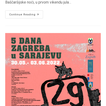
Baščaršijske noći, u prvom vikendu jula…
VIDIKOVAC
Continue Reading
FEST
–
02.
i
03.
juli,
subota
i
nedjelja
od
12:00
do
19:30
sati
na