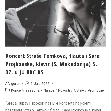
KS
Koncert Straše Temkova, flauta i Sare
Projkovske, klavir (S. Makedonija) 5.
07. u JU BKC KS
Post
Post
goran
4. Jula 2022.
author:
published:
Post
Koncertna sezona
/
Najave
/
Novosti
/
Ostalo
/
Promocije
category:
“Sreća, ljubav i spokoj” naziv je koncerta na kojem
nastupaju Strašo Temkov, flauta i Sara Projkovska, klavir