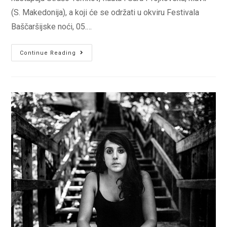
(S. Makedonija), a koji će se održati u okviru Festivala
Baščaršijske noći, 05.…
Koncert
Continue Reading
Straše
Temkova,
flauta
i
Sare
Projkovske,
klavir
(S.
Makedonija)
5.
07.
u
JU