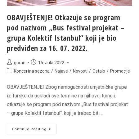
OBAVJEŠTENJE! Otkazuje se program
pod nazivom „Bus festival projekat –
grupa Kolektif Istanbul“ koji je bio
predviđen za 16. 07. 2022.
Post
Post
goran
15. Jula 2022.
author:
published:
Post
Koncertna sezona
/
Najave
/
Novosti
/
Ostalo
/
Promocije
category:
OBAVJEŠTENJE! Zbog nemogućnosti umjetničke grupe
iz Turske da uskladi sve termine na njihovoj turneji,
otkazuje se program pod nazivom „Bus festival projekat
– grupa Kolektif Istanbul“, koji je trebao biti…
OBAVJEŠTENJE!
Continue Reading
Otkazuje