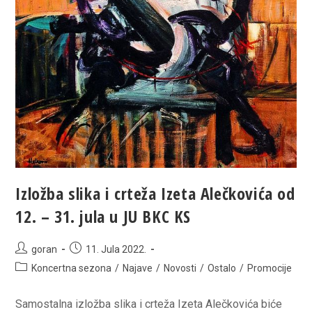
Izložba slika i crteža Izeta Alečkovića od
12. – 31. jula u JU BKC KS
Post
Post
goran
11. Jula 2022.
author:
published:
Post
Koncertna sezona
/
Najave
/
Novosti
/
Ostalo
/
Promocije
category:
Samostalna izložba slika i crteža Izeta Alečkovića biće