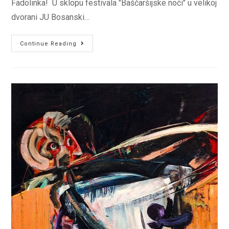
Fadolinka! U sklopu festivala "Baščaršijske noći" u velikoj
dvorani JU Bosanski…
KONCERT
Continue Reading
MAJE
MILINKOVIĆ
24.
JULA
U
JU
BKC
KS