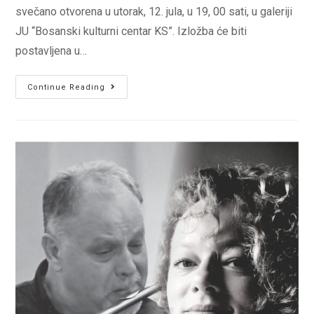
svečano otvorena u utorak, 12. jula, u 19, 00 sati, u galeriji
JU “Bosanski kulturni centar KS”. Izložba će biti
postavljena u…
Izložba
Continue Reading
slika
i
crteža
Izeta
Alečkovića
od
12.
–
31.
jula
u
JU
BKC