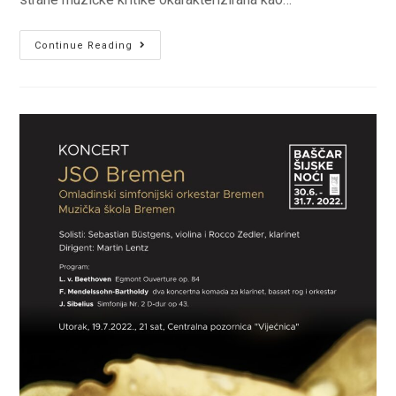
SANEL
Continue Reading
REDŽIĆ,
GITARA
&
ANDREA
NIKOLIĆ,
VIOLINA
–
RECITAL
28.
07.