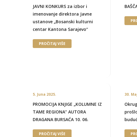
JAVNI KONKURS za izbor i
BAŠČA
imenovanje direktora Javne
PRO
ustanove „Bosanski kulturni
centar Kantona Sarajevo“
PROČITAJ VIŠE
5. Juna 2025.
30. Ma
PROMOCIJA KNJIGE „KOLUMNE IZ
Okrug
TAME REGIONA“ AUTORA
prošl
DRAGANA BURSAĆA 10. 06.
buduć
PROČITAJ VIŠE
PRO