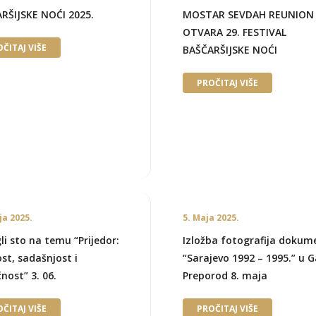
RŠIJSKE NOĆI 2025.
MOSTAR SEVDAH REUNION
OTVARA 29. FESTIVAL
ČITAJ VIŠE
BAŠČARŠIJSKE NOĆI
PROČITAJ VIŠE
ja 2025.
5. Maja 2025.
li sto na temu “Prijedor:
Izložba fotografija doku
ost, sadašnjost i
“Sarajevo 1992 – 1995.” u Ga
nost” 3. 06.
Preporod 8. maja
ČITAJ VIŠE
PROČITAJ VIŠE