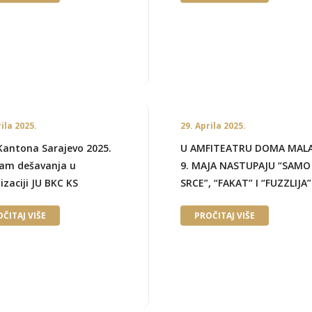
rila 2025.
29. Aprila 2025.
Kantona Sarajevo 2025.
U AMFITEATRU DOMA MAL
am dešavanja u
9. MAJA NASTUPAJU “SAMO
izaciji JU BKC KS
SRCE”, “FAKAT” I “FUZZLIJA”
ČITAJ VIŠE
PROČITAJ VIŠE