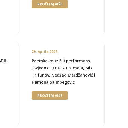
PROČITAJ VIŠE
29. Aprila 2025.
ADIH
Poetsko-muzički performans
„Svjedok“ u BKC-u 3. maja, Miki
Trifunov, Nedžad Merdžanović i
Hamdija Salihbegović
PROČITAJ VIŠE