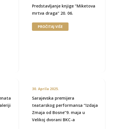
Predstavljanje knjige “Miketova
mrtva draga“ 20. 06.
PROČITAJ VIŠE
30. Aprila 2025.
menata
Sarajevska premijera
leriji
teatarskog performansa “Izdaja
Zmaja od Bosne”9. maja u
Velikoj dvorani BKC-a