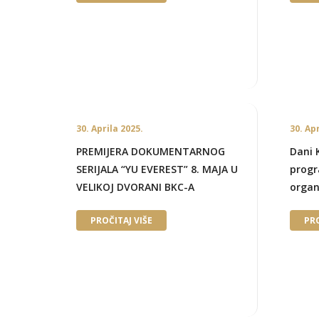
30. Aprila 2025.
30. Ap
PREMIJERA DOKUMENTARNOG
Dani 
SERIJALA “YU EVEREST” 8. MAJA U
progr
VELIKOJ DVORANI BKC-A
organ
PROČITAJ VIŠE
PRO