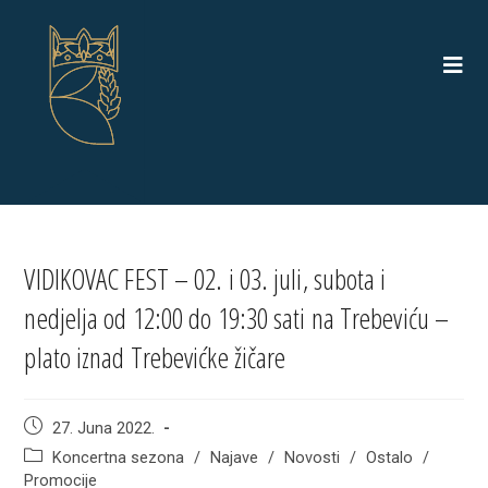
Skip
to
content
VIDIKOVAC FEST – 02. i 03. juli, subota i
nedjelja od 12:00 do 19:30 sati na Trebeviću –
plato iznad Trebevićke žičare
Post
27. Juna 2022.
published:
Post
Koncertna sezona
/
Najave
/
Novosti
/
Ostalo
/
category:
Promocije