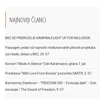
a
a
a
new
new
new
window
window
window
NAJNOVIJI ČLANCI
BKC SE PRIDRUŽUJE KAMPANJI LIGHT UP FOR INCLUSION
Passagen, jedan od najvećih međunarodnih plesnih projekata
za mlade, dolazi u BKC, 24. 07.
Koncert ”Made in Silence” Edin Karamazov, gitara 7. juli
Predstava “With Love From Bosnia” pozorišta SARTR, 2. 07.
Bartolomej Stanković – “FREEDOM 250 – Evolucija tipki” – Duh
inovacije / The Sound of Freedom, 9. 07.