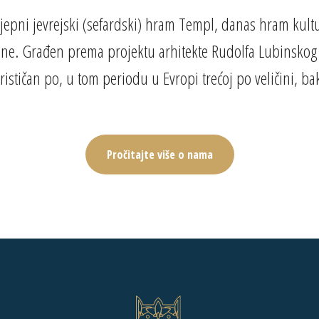
ljepni jevrejski (sefardski) hram Templ, danas hram kultu
ne. Građen prema projektu arhitekte Rudolfa Lubinskog 
erističan po, u tom periodu u Evropi trećoj po veličini, ba
Pročitajte više o nama