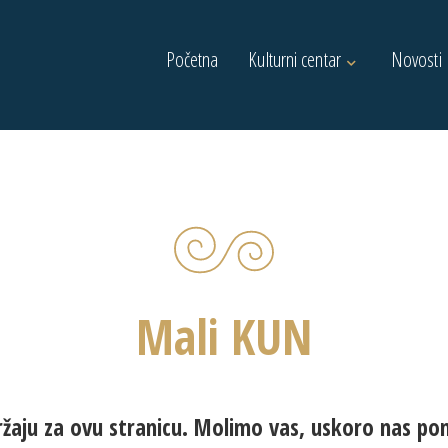
Početna
Kulturni centar
Novosti
Mali KUN
žaju za ovu stranicu. Molimo vas, uskoro nas po