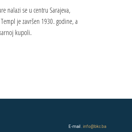
re nalazi se u centru Sarajeva,
Templ je završen 1930. godine, a
karnoj kupoli.
E-mail .
info@bkc.ba