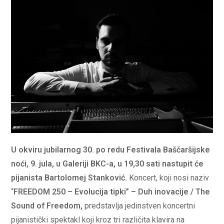
U okviru jubilarnog 30. po redu Festivala Baščaršijske
noći, 9. jula, u Galeriji BKC-a, u 19,30 sati nastupit će
pijanista Bartolomej Stanković.
Koncert, koji nosi naziv
“
FREEDOM 250 – Evolucija tipki” – Duh inovacije / The
Sound of Freedom,
predstavlja jedinstven koncertni
pijanistički spektakl koji kroz tri različita klavira na