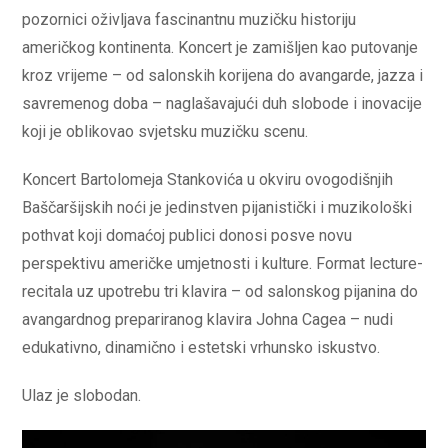
pozornici oživljava fascinantnu muzičku historiju
američkog kontinenta. Koncert je zamišljen kao putovanje
kroz vrijeme – od salonskih korijena do avangarde, jazza i
savremenog doba – naglašavajući duh slobode i inovacije
koji je oblikovao svjetsku muzičku scenu.
Koncert Bartolomeja Stankovića u okviru ovogodišnjih
Baščaršijskih noći je jedinstven pijanistički i muzikološki
pothvat koji domaćoj publici donosi posve novu
perspektivu američke umjetnosti i kulture. Format lecture-
recitala uz upotrebu tri klavira – od salonskog pijanina do
avangardnog prepariranog klavira Johna Cagea – nudi
edukativno, dinamično i estetski vrhunsko iskustvo.
Ulaz je slobodan.