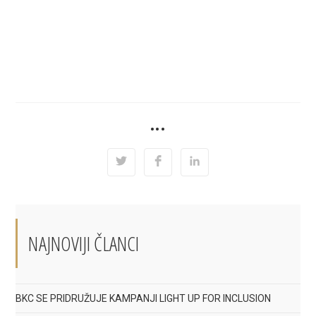
SHARE
•••
THIS
CONTENT
Opens
Opens
Opens
in
in
in
a
a
a
new
new
new
window
window
window
NAJNOVIJI ČLANCI
BKC SE PRIDRUŽUJE KAMPANJI LIGHT UP FOR INCLUSION