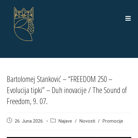
Skip
to
content
Bartolomej Stanković – “FREEDOM 250 –
Evolucija tipki” – Duh inovacije / The Sound of
Freedom, 9. 07.
Post
Post
26. Juna 2026.
Najave
/
Novosti
/
Promocije
published:
category: