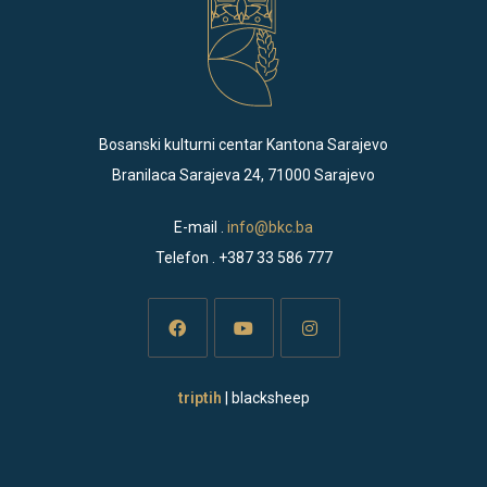
Bosanski kulturni centar Kantona Sarajevo
Branilaca Sarajeva 24, 71000 Sarajevo
E-mail .
info@bkc.ba
Telefon . +387 33 586 777
Opens
Opens
Opens
triptih
| blacksheep
in
in
in
a
a
a
new
new
new