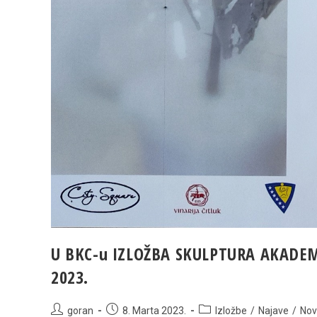
U BKC-u IZLOŽBA SKULPTURA AKADEMS
2023.
Post
Post
Post
goran
8. Marta 2023.
Izložbe
/
Najave
/
Nov