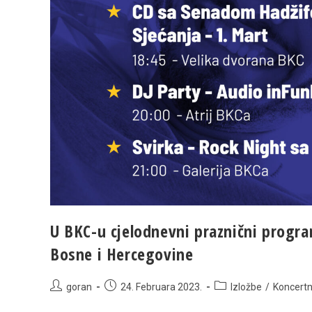
U BKC-u cjelodnevni praznični progr
Bosne i Hercegovine
Post
Post
Post
goran
24. Februara 2023.
Izložbe
/
Koncert
author:
published:
category: