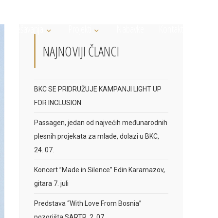
Dešavanja
Projekti
Nabavke
Kontakt
NAJNOVIJI ČLANCI
BKC SE PRIDRUŽUJE KAMPANJI LIGHT UP
FOR INCLUSION
Passagen, jedan od najvećih međunarodnih
plesnih projekata za mlade, dolazi u BKC,
24. 07.
Koncert ”Made in Silence” Edin Karamazov,
gitara 7. juli
Predstava “With Love From Bosnia”
pozorišta SARTR, 2. 07.