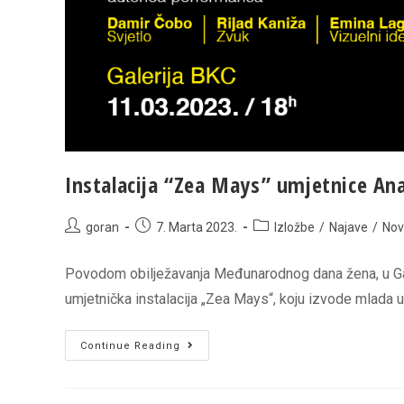
2023.
Instalacija “Zea Mays” umjetnice Ana
Post
Post
Post
goran
7. Marta 2023.
Izložbe
/
Najave
/
Nov
author:
published:
category:
Povodom obilježavanja Međunarodnog dana žena, u Galer
umjetnička instalacija „Zea Mays“, koju izvode mlada 
Instalacija
Continue Reading
“Zea
Mays”