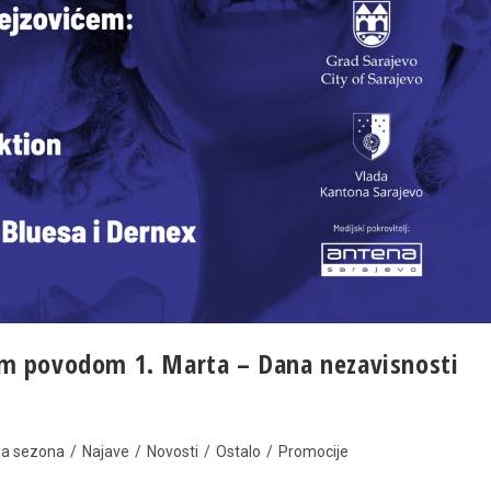
am povodom 1. Marta – Dana nezavisnosti
na sezona
/
Najave
/
Novosti
/
Ostalo
/
Promocije