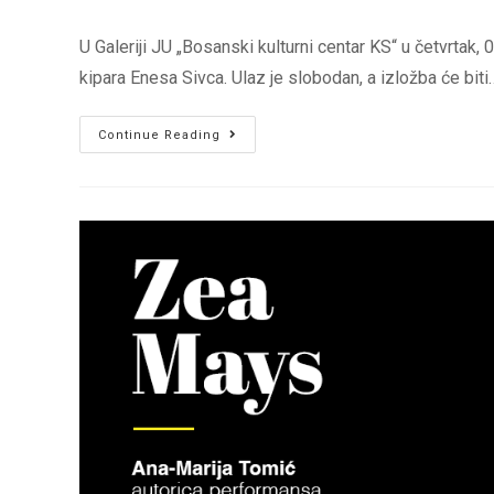
author:
published:
category:
U Galeriji JU „Bosanski kulturni centar KS“ u četvrtak,
kipara Enesa Sivca. Ulaz je slobodan, a izložba će biti
U
Continue Reading
BKC-
u
IZLOŽBA
SKULPTURA
AKADEMSKOG
KIPARA
ENESA
SIVCA
OD
09.
–
21.
03.