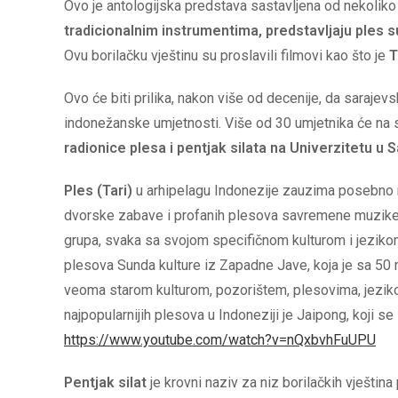
Ovo je antologijska predstava sastavljena od nekoliko
tradicionalnim instrumentima, predstavljaju ples su
Ovu borilačku vještinu su proslavili filmovi kao što je
T
Ovo će biti prilika, nakon više od decenije, da sarajev
indonežanske umjetnosti. Više od 30 umjetnika će na sc
radionice plesa i pentjak silata na Univerzitetu u
Ples (Tari)
u arhipelagu Indonezije zauzima posebno mj
dvorske zabave i profanih plesova savremene muzike (d
grupa, svaka sa svojom specifičnom kulturom i jeziko
plesova Sunda kulture iz Zapadne Jave, koja je sa 50 m
veoma starom kulturom, pozorištem, plesovima, jeziko
najpopularnijih plesova u Indoneziji je Jaipong, koji s
https://www.youtube.com/watch?v=nQxbvhFuUPU
Pentjak silat
je krovni naziv za niz borilačkih vješti