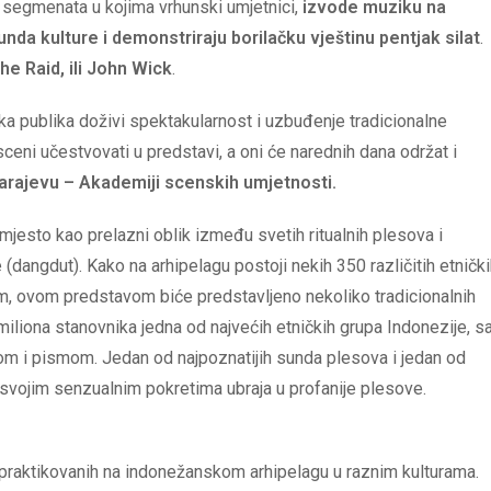
 segmenata u kojima vrhunski umjetnici,
izvode muziku na
nda kulture i demonstriraju borilačku vještinu pentjak silat
.
he Raid, ili John Wick
.
ska publika doživi spektakularnost i uzbuđenje tradicionalne
eni učestvovati u predstavi, a oni će narednih dana održat i
 Sarajevu – Akademiji scenskih umjetnosti.
esto kao prelazni oblik između svetih ritualnih plesova i
angdut). Kako na arhipelagu postoji nekih 350 različitih etnički
m, ovom predstavom biće predstavljeno nekoliko tradicionalnih
iliona stanovnika jedna od najvećih etničkih grupa Indonezije, s
m i pismom. Jedan od najpoznatijih sunda plesova i jedan od
e svojim senzualnim pokretima ubraja u profanije plesove.
na praktikovanih na indonežanskom arhipelagu u raznim kulturama.