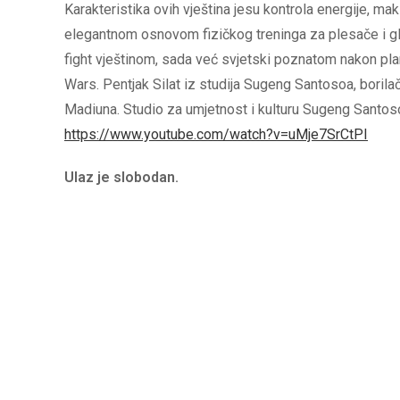
Karakteristika ovih vještina jesu kontrola energije, maks
elegantnom osnovom fizičkog treninga za plesače i glu
fight vještinom, sada već svjetski poznatom nakon pla
Wars. Pentjak Silat iz studija Sugeng Santosoa, borilač
Madiuna. Studio za umjetnost i kulturu Sugeng Santoso 
https://www.youtube.com/watch?v=uMje7SrCtPI
Ulaz je slobodan.