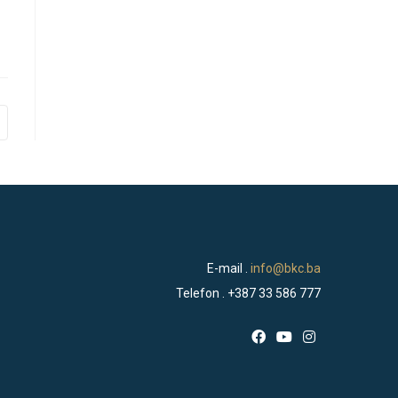
pens
ew
indow
E-mail .
info@bkc.ba
Telefon . +387 33 586 777
Opens
Opens
Opens
in
in
in