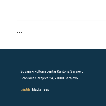
SHARE
•••
THIS
CONTENT
Bosanski kulturni centar Kantona Sarajevo
Branilaca Sarajeva 24, 71000 Sarajevo
triptih
| blacksheep