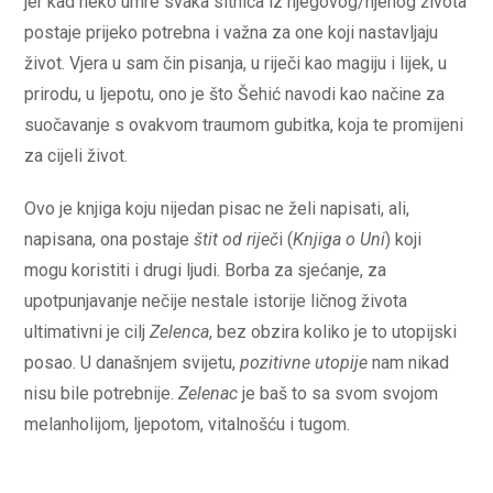
jer kad neko umre svaka sitnica iz njegovog/njenog života
postaje prijeko potrebna i važna za one koji nastavljaju
život. Vjera u sam čin pisanja, u riječi kao magiju i lijek, u
prirodu, u ljepotu, ono je što Šehić navodi kao načine za
suočavanje s ovakvom traumom gubitka, koja te promijeni
za cijeli život.
Ovo je knjiga koju nijedan pisac ne želi napisati, ali,
napisana, ona postaje
štit od riječ
i (
Knjiga o Uni
) koji
mogu koristiti i drugi ljudi. Borba za sjećanje, za
upotpunjavanje nečije nestale istorije ličnog života
ultimativni je cilj
Zelenca
, bez obzira koliko je to utopijski
posao. U današnjem svijetu,
pozitivne utopije
nam nikad
nisu bile potrebnije.
Zelenac
je baš to sa svom svojom
melanholijom, ljepotom, vitalnošću i tugom.