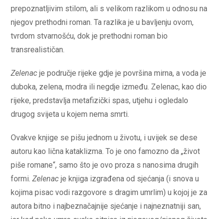
prepoznatljivim stilom, ali s velikom razlikom u odnosu na
njegov prethodni roman. Ta razlika je u bavljenju ovom,
tvrdom stvarnošću, dok je prethodni roman bio
transrealističan.
Zelenac
je područje rijeke gdje je površina mirna, a voda je
duboka, zelena, modra ili negdje između. Zelenac, kao dio
rijeke, predstavlja metafizički spas, utjehu i ogledalo
drugog svijeta u kojem nema smrti.
Ovakve knjige se pišu jednom u životu, i uvijek se dese
autoru kao lična kataklizma. To je ono famozno da „život
piše romane“, samo što je ovo proza s nanosima drugih
formi.
Zelenac
je knjiga izgrađena od sjećanja (i snova u
kojima pisac vodi razgovore s dragim umrlim) u kojoj je za
autora bitno i najbeznačajnije sjećanje i najneznatniji san,