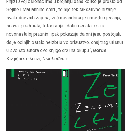
knjizi svoj oslonac ima u brojanju dana koliko je prošlo od
Sejine i Mariannine smrti, to nije tek taksativno nizanje
svakodnevnih zapisa, već meandriranje između sjećanja,
snova, predmeta, fotografija i dokumenata, koji u
novonastaloj praznini ipak pokazuju da oni jesu postojali,
da je od njih ostalo neizbrisivo prisustvo, onaj trag utisnut
u sve što autora ove knjige drži na okupu.“,
Đorđe
Krajišnik
o knjizi,
Oslobođenje