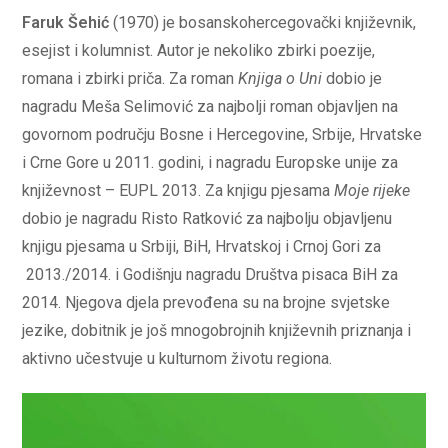
Faruk Šehić
(1970) je bosanskohercegovački književnik,
esejist i kolumnist. Autor je nekoliko zbirki poezije,
romana i zbirki priča. Za roman
Knjiga o Uni
dobio je
nagradu Meša Selimović za najbolji roman objavljen na
govornom području Bosne i Hercegovine, Srbije, Hrvatske
i Crne Gore u 2011. godini, i nagradu Europske unije za
književnost – EUPL 2013. Za knjigu pjesama
Moje rijeke
dobio je nagradu Risto Ratković za najbolju objavljenu
knjigu pjesama u Srbiji, BiH, Hrvatskoj i Crnoj Gori za
2013./2014. i Godišnju nagradu Društva pisaca BiH za
2014. Njegova djela prevođena su na brojne svjetske
jezike, dobitnik je još mnogobrojnih književnih priznanja i
aktivno učestvuje u kulturnom životu regiona.