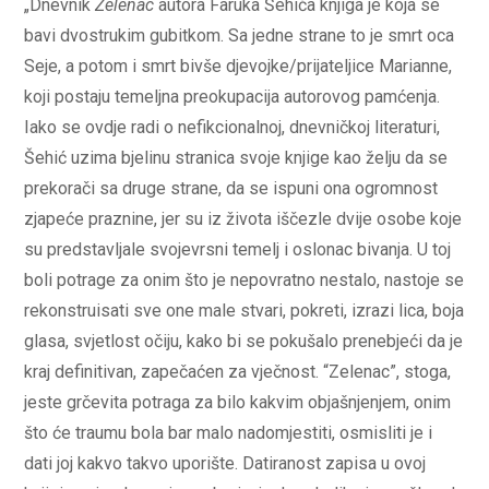
„Dnevnik
Zelenac
autora Faruka Šehića knjiga je koja se
bavi dvostrukim gubitkom. Sa jedne strane to je smrt oca
Seje, a potom i smrt bivše djevojke/prijateljice Marianne,
koji postaju temeljna preokupacija autorovog pamćenja.
Iako se ovdje radi o nefikcionalnoj, dnevničkoj literaturi,
Šehić uzima bjelinu stranica svoje knjige kao želju da se
prekorači sa druge strane, da se ispuni ona ogromnost
zjapeće praznine, jer su iz života iščezle dvije osobe koje
su predstavljale svojevrsni temelj i oslonac bivanja. U toj
boli potrage za onim što je nepovratno nestalo, nastoje se
rekonstruisati sve one male stvari, pokreti, izrazi lica, boja
glasa, svjetlost očiju, kako bi se pokušalo prenebjeći da je
kraj definitivan, zapečaćen za vječnost. “Zelenac”, stoga,
jeste grčevita potraga za bilo kakvim objašnjenjem, onim
što će traumu bola bar malo nadomjestiti, osmisliti je i
dati joj kakvo takvo uporište. Datiranost zapisa u ovoj