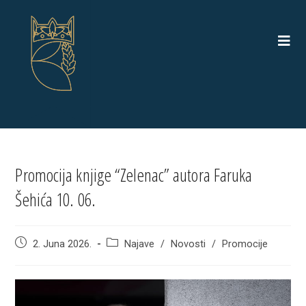
Skip
to
content
Promocija knjige “Zelenac” autora Faruka
Šehića 10. 06.
Post
Post
2. Juna 2026.
Najave
/
Novosti
/
Promocije
published:
category: