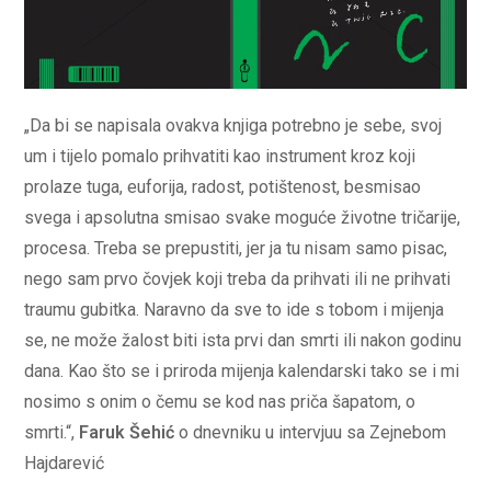
„Da bi se napisala ovakva knjiga potrebno je sebe, svoj
um i tijelo pomalo prihvatiti kao instrument kroz koji
prolaze tuga, euforija, radost, potištenost, besmisao
svega i apsolutna smisao svake moguće životne tričarije,
procesa. Treba se prepustiti, jer ja tu nisam samo pisac,
nego sam prvo čovjek koji treba da prihvati ili ne prihvati
traumu gubitka. Naravno da sve to ide s tobom i mijenja
se, ne može žalost biti ista prvi dan smrti ili nakon godinu
dana. Kao što se i priroda mijenja kalendarski tako se i mi
nosimo s onim o čemu se kod nas priča šapatom, o
smrti.“,
Faruk Šehić
o dnevniku u intervjuu sa Zejnebom
Hajdarević