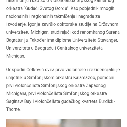
filharmoniju i kao solo violončelista Srpskog kamernog
orkestra “Gudači Svetog Đorđa”. Kao pobjednik mnogih
nacionalnih i regionalnih takmičenja i nagrada za
izvođenje, Igor je završio doktorske studije na Državnom
univerzitetu Michigan, studirajući kod renomiranog Surena
Bagratunija. Također ima diplome Univerziteta Stavanger,
Univerziteta u Beogradu i Centralnog univerziteta
Michigan.
Gospodin Ćetković svira prvo violončelo i rezidencijalni je
umjetnik u Simfonijskom orkestru Kalamazoo, pomoćni
prvi violončelista Simfonijskog orkestra Zapadnog
Michigana, prvi violončelista Simfonijskog orkestra
Saginaw Bay i violončelista gudačkog kvarteta Burdick-
Thorne.