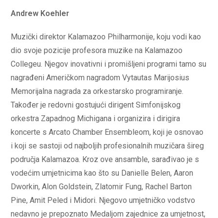
Andrew Koehler
Muzički direktor Kalamazoo Philharmonije, koju vodi kao
dio svoje pozicije profesora muzike na Kalamazoo
Collegeu. Njegov inovativni i promišljeni programi tamo su
nagrađeni Američkom nagradom Vytautas Marijosius
Memorijalna nagrada za orkestarsko programiranje.
Također je redovni gostujući dirigent Simfonijskog
orkestra Zapadnog Michigana i organizira i dirigira
koncerte s Arcato Chamber Ensembleom, koji je osnovao
i koji se sastoji od najboljih profesionalnih muzičara šireg
područja Kalamazoa. Kroz ove ansamble, sarađivao je s
vodećim umjetnicima kao što su Danielle Belen, Aaron
Dworkin, Alon Goldstein, Zlatomir Fung, Rachel Barton
Pine, Amit Peled i Midori. Njegovo umjetničko vodstvo
nedavno je prepoznato Medaljom zajednice za umjetnost,