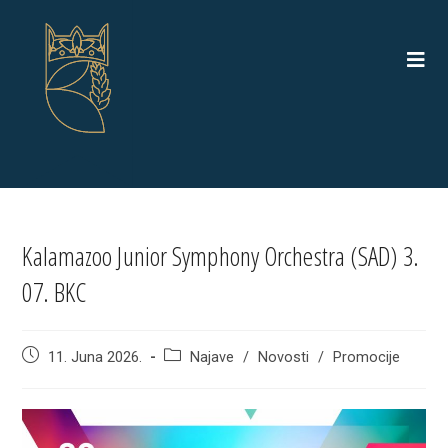
Skip
to
content
Kalamazoo Junior Symphony Orchestra (SAD) 3.
07. BKC
Post
Post
11. Juna 2026.
Najave
/
Novosti
/
Promocije
published:
category: