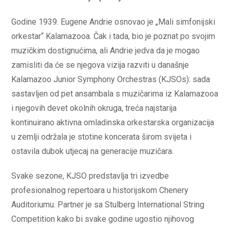
Godine 1939. Eugene Andrie osnovao je „Mali simfonijski
orkestar“ Kalamazooa. Čak i tada, bio je poznat po svojim
muzičkim dostignućima, ali Andrie jedva da je mogao
zamisliti da će se njegova vizija razviti u današnje
Kalamazoo Junior Symphony Orchestras (KJSOs): sada
sastavljen od pet ansambala s muzičarima iz Kalamazooa
i njegovih devet okolnih okruga, treća najstarija
kontinuirano aktivna omladinska orkestarska organizacija
u zemlji održala je stotine koncerata širom svijeta i
ostavila dubok utjecaj na generacije muzičara.
Svake sezone, KJSO predstavlja tri izvedbe
profesionalnog repertoara u historijskom Chenery
Auditoriumu. Partner je sa Stulberg International String
Competition kako bi svake godine ugostio njihovog