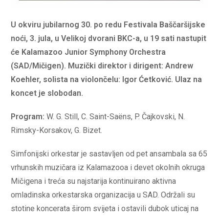
U okviru jubilarnog 30. po redu Festivala Baščaršijske
noći, 3. jula, u Velikoj dvorani BKC-a, u 19 sati nastupit
će Kalamazoo Junior Symphony Orchestra
(SAD/Mičigen). Muzički direktor i dirigent: Andrew
Koehler, solista na violončelu: Igor Ćetković. Ulaz na
koncet je slobodan.
Program:
W. G. Still, C. Saint-Saëns, P. Čajkovski, N.
Rimsky-Korsakov, G. Bizet.
Simfonijski orkestar je sastavljen od pet ansambala sa 65
vrhunskih muzičara iz Kalamazooa i devet okolnih okruga
Mičigena i treća su najstarija kontinuirano aktivna
omladinska orkestarska organizacija u SAD. Održali su
stotine koncerata širom svijeta i ostavili dubok uticaj na