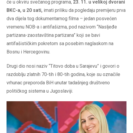
će u okviru svečanog programa,
23. 11. u velikoj dvorani
BKC-a, u 20 sati,
imati priliku da pogledaju premijeru prva
dva dijela tog dokumentarnog filma – jedan posvećen
vremenu NOB-a i antifašizma, pod nazivom “Nasljeđe
partizana-zaostavština partizana” koji se bavi
antifašističkim pokretom sa posebim naglaskom na
Bosnu i Hercegovinu.
Drugi dio nosi naziv “Titovo doba u Sarajevu” i govori o
razdoblju zlatnih 70-tih i 80-tih godina, koje su označile
vrhunac preporoda BiH unutar tadašnjeg društveno
političkog sistema u Jugoslaviji.