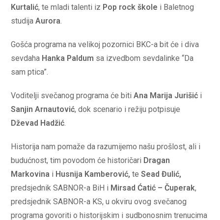
Kurtalić
, te mladi talenti iz
Pop rock škole
i Baletnog
studija
Aurora
.
Gošća programa na velikoj pozornici BKC-a bit će i diva
sevdaha
Hanka Paldum
sa izvedbom sevdalinke “Da
sam ptica”.
Voditelji svečanog programa će biti
Ana Marija Jurišić
i
Sanjin Arnautović
, dok scenario i režiju potpisuje
Dževad Hadžić
.
Historija nam pomaže da razumijemo našu prošlost, ali i
budućnost, tim povodom će historičari
Dragan
Markovina
i
Husnija Kamberović,
te
Sead Đulić,
predsjednik SABNOR-a BiH i
Mirsad Ćatić – Čuperak
,
predsjednik SABNOR-a KS, u okviru ovog svečanog
programa govoriti o historijskim i sudbonosnim trenucima