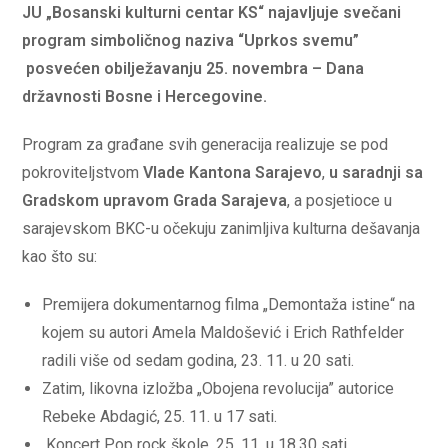
JU „Bosanski kulturni centar KS“ najavljuje svečani
program
simboličnog naziva “Uprkos svemu”
posvećen obilježavanju 25. novembra – Dana
državnosti Bosne i Hercegovine.
Program za građane svih generacija realizuje se pod
pokroviteljstvom
Vlade Kantona Sarajevo
,
u saradnji sa
Gradskom upravom Grada Sarajeva
, a posjetioce u
sarajevskom BKC-u očekuju zanimljiva kulturna dešavanja
kao što su:
Premijera dokumentarnog filma „Demontaža istine“ na
kojem su autori Amela Maldošević i Erich Rathfelder
radili više od sedam godina, 23. 11. u 20 sati.
Zatim, likovna izložba „Obojena revolucija” autorice
Rebeke Abdagić, 25. 11. u 17 sati.
Koncert Pop rock škole, 25. 11. u 18,30 sati.