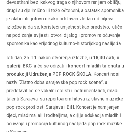
devastirani bez ikakvog traga o njihovom ranijem obličju,
drugi su djelimično ili teže oštećeni, a ostatak spomenika
je slabo, ili gotovo nikako održavan. Jedan od ciljeva
izložbe je da se, koristeći umjetnost kao sredstvo, utiče
na podizanje svijesti, otvori dijalog i promovira očuvanje
spomenika kao vrijednog kulturno-historijskog naslijeđa.
Isti dan, 25. 11. nakon otvorenja izložbe,
u 18,30 sati, u
galeriji BKC-a
će se održati i
koncert mladih talenata u
produkciji Udruženja POP ROCK ŠKOLA
. Koncert nosi
naziv “Zlatno doba sarajevske pop rock scene”, a
predstavit će se vokalni solisti i instrumentalisti, mladi
talenti Sarajeva, sa repertoarom hitova iz slavne muzičke
pop-rock prošlosti Sarajeva i BiH. Koncert je namijenjen
djeci, mladima, ali i roditeljima, a cilj je edukacija mladih i
očuvanje i promocija kulturnog nasljeđa pop rock muzike
u Sarajevu.