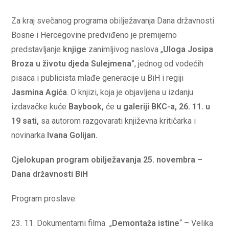
Za kraj svečanog programa obilježavanja Dana državnosti
Bosne i Hercegovine predviđeno je premijerno
predstavljanje
knjige
zanimljivog naslova „
Uloga Josipa
Broza u životu
djeda Sulejmena
”, jednog od vodećih
pisaca i publicista mlađe generacije u BiH i regiji
Jasmina Agića
. O knjizi, koja je objavljena u izdanju
izdavačke kuće
Baybook,
će
u galeriji BKC-a, 26. 11. u
19 sati,
sa autorom razgovarati književna kritičarka i
novinarka
Ivana Golijan.
Cjelokupan program obilježavanja
25. novembra –
Dana državnosti BiH
Program proslave:
23. 11. Dokumentarni filma „
Demontaža istine
“ – Velika