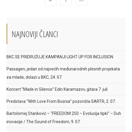
Opens
Opens
Opens
in
in
in
a
a
a
new
new
new
window
window
window
NAJNOVIJI ČLANCI
BKC SE PRIDRUŽUJE KAMPANJI LIGHT UP FOR INCLUSION
Passagen, jedan od najvećih međunarodnih plesnih projekata
za mlade, dolazi u BKC, 24. 07.
Koncert ”Made in Silence” Edin Karamazov, gitara 7. juli
Predstava “With Love From Bosnia” pozorišta SARTR, 2. 07.
Bartolomej Stanković – “FREEDOM 250 – Evolucija tipki” – Duh
inovacije / The Sound of Freedom, 9. 07.