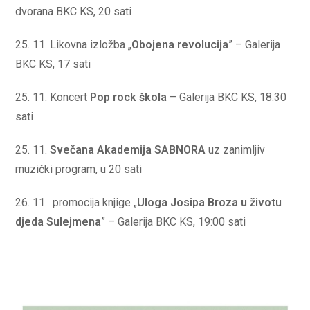
dvorana BKC KS, 20 sati
25. 11. Likovna izložba „
Obojena revolucija
” – Galerija
BKC KS, 17 sati
25. 11. Koncert
P
op rock škol
a
– Galerija BKC KS, 18:30
sati
25. 11.
Svečana Akademija SABNORA
uz zanimljiv
muzički program, u 20 sati
26. 11. promocija knjige „
Uloga Josipa Broza u životu
djeda Sulejmena
” – Galerija BKC KS, 19:00 sati