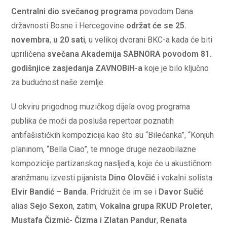
Centralni dio svečanog programa
povodom Dana
državnosti Bosne i Hercegovine
održat će se 25.
novembra
,
u 20 sati
, u velikoj dvorani BKC-a kada će biti
upriličena
svečana Akademija SABNORA povodom 81.
godišnjice
zasjedanja ZAVNOBiH-a
koje je bilo ključno
za budućnost naše zemlje.
U okviru prigodnog muzičkog dijela ovog programa
publika će moći da posluša repertoar poznatih
antifašističkih kompozicija kao što su “Bilećanka”, “Konjuh
planinom, “Bella Ciao”, te mnoge druge nezaobilazne
kompozicije partizanskog nasljeđa, koje će u akustičnom
aranžmanu izvesti pijanista
Dino Olovčić
i vokalni solista
Elvir Bandić – Banda
. Pridružit će im se i
Davor Sučić
alias
Sejo Sexon
, zatim,
Vokalna grupa RKUD Proleter
,
Mustafa Čizmić- Čizma i Zlatan Pandur
,
Renata