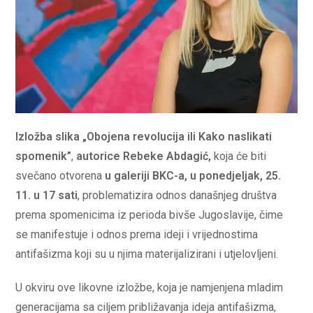
Izložba slika „Obojena revolucija ili Kako naslikati
spomenik”
,
autorice Rebeke Abdagić,
koja će biti
svečano otvorena
u galeriji BKC-a, u ponedjeljak, 25.
11. u 17 sati
, problematizira odnos današnjeg društva
prema spomenicima iz perioda bivše Jugoslavije, čime
se manifestuje i odnos prema ideji i vrijednostima
antifašizma koji su u njima materijalizirani i utjelovljeni.
U okviru ove likovne izložbe, koja je namjenjena mladim
generacijama sa ciljem približavanja ideja antifašizma,