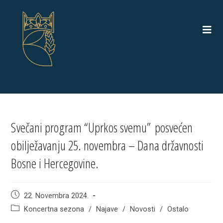
Skip
to
content
Svečani program “Uprkos svemu” posvećen
obilježavanju 25. novembra – Dana državnosti
Bosne i Hercegovine.
Post
22. Novembra 2024.
published:
Post
Koncertna sezona
/
Najave
/
Novosti
/
Ostalo
category: