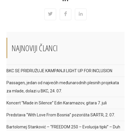
SHARE
•••
THIS
CONTENT
Opens
Opens
Opens
in
in
in
a
a
a
new
new
new
window
window
window
NAJNOVIJI ČLANCI
BKC SE PRIDRUŽUJE KAMPANJI LIGHT UP FOR INCLUSION
Passagen, jedan od najvećih međunarodnih plesnih projekata
za mlade, dolazi u BKC, 24. 07.
Koncert ”Made in Silence” Edin Karamazov, gitara 7. juli
Predstava “With Love From Bosnia” pozorišta SARTR, 2. 07.
Bartolomej Stanković – “FREEDOM 250 – Evolucija tipki” – Duh