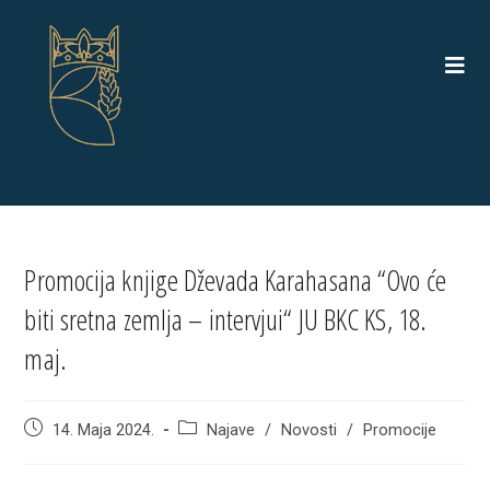
Skip
to
content
Promocija knjige Dževada Karahasana “Ovo će
biti sretna zemlja – intervjui“ JU BKC KS, 18.
maj.
Post
Post
14. Maja 2024.
Najave
/
Novosti
/
Promocije
published:
category: