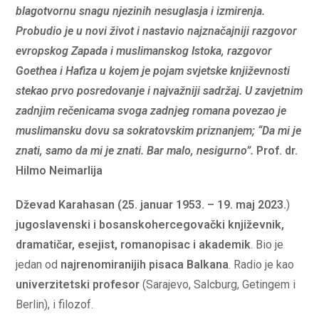
blagotvornu snagu njezinih nesuglasja i izmirenja.
Probudio je u novi život i nastavio najznačajniji razgovor
evropskog Zapada i muslimanskog Istoka, razgovor
Goethea i Hafiza u kojem je pojam svjetske književnosti
stekao prvo posredovanje i najvažniji sadržaj. U zavjetnim
zadnjim rečenicama svoga zadnjeg romana povezao je
muslimansku dovu sa sokratovskim priznanjem; “Da mi je
znati, samo da mi je znati. Bar malo, nesigurno”.
Prof. dr.
Hilmo Neimarlija
Dževad Karahasan
(25. januar 1953. – 19. maj 2023.
)
jugoslavenski i bosanskohercegovački književnik,
dramatičar, esejist, romanopisac i akademik
. Bio je
jedan od
najrenomiranijih pisaca Balkana
. Radio je kao
univerzitetski profesor
(Sarajevo, Salcburg, Getingem i
Berlin), i filozof.