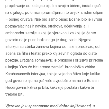
propitivanje se zalagao cijelim svojim bićem, insistirajući
na dijalogu, polemici i promišljanju i to uvijek s istim ciljem
– boljeg društva. Nije bio samo pisac Bosne, bio je i vrsni
poznavalac naših navika, strahova, očekivanja, ali i
ambasador zemlje u koju je vjerovao i za koju je često
govorio da je puno bolja nego je drugi vide. Njegovi
intervjui su zbirka žanrova kojima se i sam predavao, od
scena za film i teatar, preko književnih ogleda do čiste
poezije. Dragana Tomašević je prikupila i brižljivo priredila
u knjigu “Ovo će biti sretna zemlja”: hronološka zbirka
Karahasanovih intervjua, koja je vrijedno štivo koje koliko
god govori o njemu, još više svjedoči o nama i o Bosni i
Hecergovini, kakva je bila, kakva je postala i kakva bi
trebala biti.
Vjerovao je u spasonosne moći dobre književnosti, u