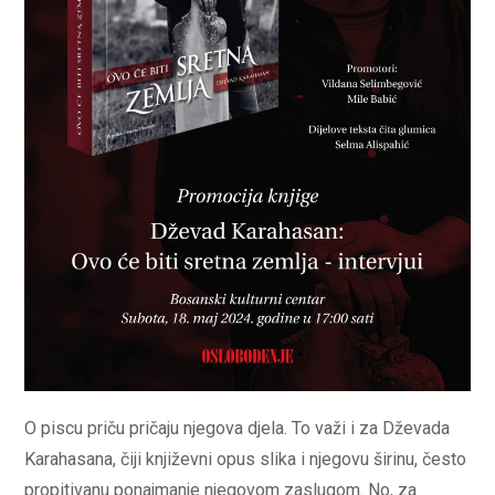
O piscu priču pričaju njegova djela. To važi i za Dževada
Karahasana, čiji književni opus slika i njegovu širinu, često
propitivanu ponajmanje njegovom zaslugom. No, za