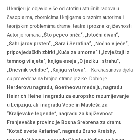
U karijeri je objavio više od stotinu stručnih radova u
časopisima, zbornicima i knjigama o raznim autorima i
teorijskim problemima drame, teatra i prozne književnosti.
Autor je romana
„Što pepeo priča“, „Istočni divan“,
„Šahrijarov prsten“, „Sara i Serafina“, „Noćno vijeće“,
pripovjedačkih zbirki „Kuća za umorne“ i „Izvještaji iz
tamnog vilajeta“, knjiga eseja „O jeziku i strahu“,
„Dnevnik selidbe“, „Knjiga vrtova“
… Karahasanova djela
su prevedena na brojne strane jezike. Dobio je
Herderovu nagradu, Goetheovu medalju, nagradu
Heinrich Heine i nagradu za europsko razumijevanje
u Leipzigu
, ali i
nagradu Veselin Masleša za
“Kraljevske legende”
,
nagradu za književnost
Franjevačke provincije Bosna Srebrena za dramu
“Kotač svete Katarine”
,
nagradu Bruno Kreisky,
nagradu Vilenica
,
nagradu Charles Veillon za knjigu