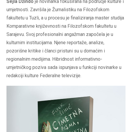
Šejla Džindo
je novinarka fokusirana na područje kulture i
umjetnosti. Završila je Žurnalistiku na Filozofskom
fakultetu u Tuzli, a u procesu je finaliziranja master studija
Komparativne književnosti na Filozofskom fakultetu u
Sarajevu. Svoj profesionalni angažman započela je u
kulturnim institucijama. Njene reportaže, analize,
pozorišne kritike i članci pristuni su u domaćim i
regionalnim medijima. Hibridnost informativno-
umjetničkog poziva sada ispunjava u funkciji novinarke u
redakciji kulture Federalne televizije.