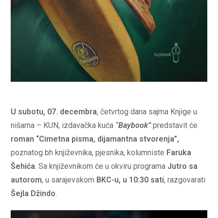
U subotu, 07. decembra
, četvrtog dana sajma Knjige u
nišama – KUN, izdavačka kuća
“
Baybook”
predstavit će
roman
“Cimetna pisma, dijamantna stvorenja”,
poznatog bh književnika, pjesnika, kolumniste
Faruka
Šehića
. Sa književnikom će u okviru programa
Jutro sa
autorom
, u sarajevskom
BKC-u, u 10:30 sati
, razgovarati
Šejla Džindo
.