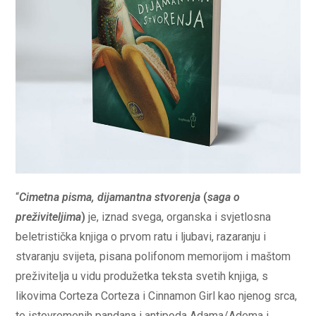
“
Cimetna pisma, dijamantna stvorenja
(
saga o
preživiteljima
)
je, iznad svega, organska i svjetlosna
beletristička knjiga o prvom ratu i ljubavi, razaranju i
stvaranju svijeta, pisana polifonom memorijom i maštom
preživitelja u vidu produžetka teksta svetih knjiga, s
likovima Corteza Corteza i Cinnamon Girl kao njenog srca,
te istovremenih pandana i antipoda Adama/Adema i