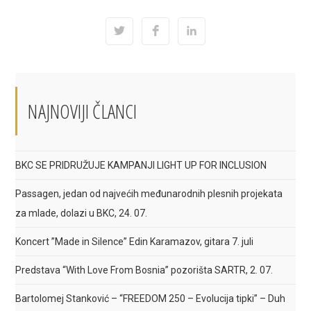
THIS
CONTENT
Opens
Opens
Opens
in
in
in
a
a
a
new
new
new
window
window
window
NAJNOVIJI ČLANCI
BKC SE PRIDRUŽUJE KAMPANJI LIGHT UP FOR INCLUSION
Passagen, jedan od najvećih međunarodnih plesnih projekata
za mlade, dolazi u BKC, 24. 07.
Koncert ”Made in Silence” Edin Karamazov, gitara 7. juli
Predstava “With Love From Bosnia” pozorišta SARTR, 2. 07.
Bartolomej Stanković – “FREEDOM 250 – Evolucija tipki” – Duh