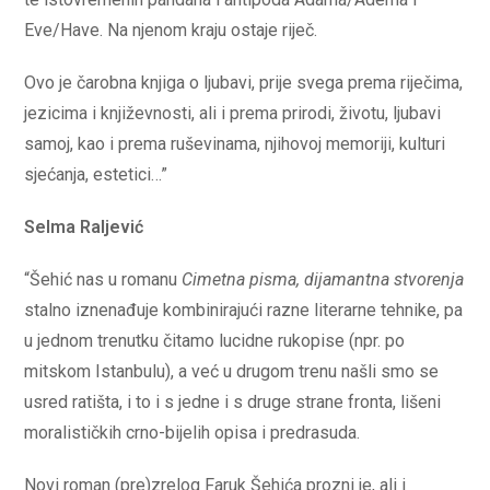
Eve/Have. Na njenom kraju ostaje riječ.
Ovo je čarobna knjiga o ljubavi, prije svega prema riječima,
jezicima i književnosti, ali i prema prirodi, životu, ljubavi
samoj, kao i prema ruševinama, njihovoj memoriji, kulturi
sjećanja, estetici…”
Selma Raljević
“Šehić nas u romanu
Cimetna pisma, dijamantna stvorenja
stalno iznenađuje kombinirajući razne literarne tehnike, pa
u jednom trenutku čitamo lucidne rukopise (npr. po
mitskom Istanbulu), a već u drugom trenu našli smo se
usred ratišta, i to i s jedne i s druge strane fronta, lišeni
moralističkih crno-bijelih opisa i predrasuda.
Novi roman (pre)zrelog Faruk Šehića prozni je, ali i