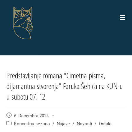
Skip
to
content
Predstavljanje romana “Cimetna pisma,
dijamantna stvorenja” Faruka Šehića na KUN-u
u subotu 07. 12.
Post
6. Decembra 2024.
published:
Post
Koncertna sezona
/
Najave
/
Novosti
/
Ostalo
category: