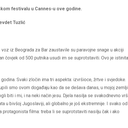
lmskom festivalu u Cannes-u ove godine.
evdet Tuzlić
i voz iz Beograda za Bar zaustavile su paravojne snage u akciji
n čovjek od 500 putnika usudi im se suprotstaviti. Ovo je istinit
godina. Svaki zločin ima tri aspekta: izvršioce, žrtve i svjedoke.
upili smo ovom događaju kao da se dešava danas, u mojoj zemlji
ogli biti i mi, i na neki način jesu. Djela nasilja se svakodnevno vr
a u bivšoj Jugoslaviji, ali globalno je još ekstremnije. I svako od
rotagonista filma: treba li se suprotstaviti nasilju čak i ako