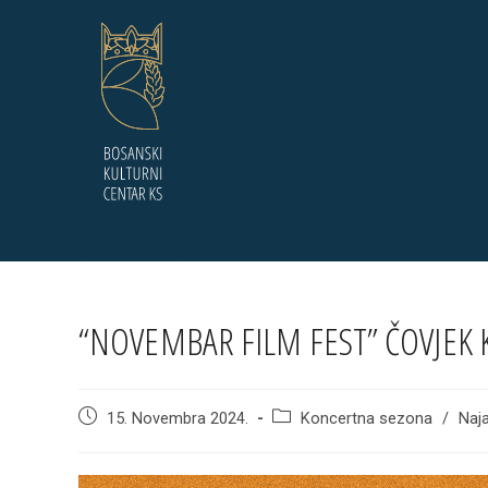
Skip
to
content
“NOVEMBAR FILM FEST” ČOVJEK K
Post
Post
15. Novembra 2024.
Koncertna sezona
/
Naj
published:
category: