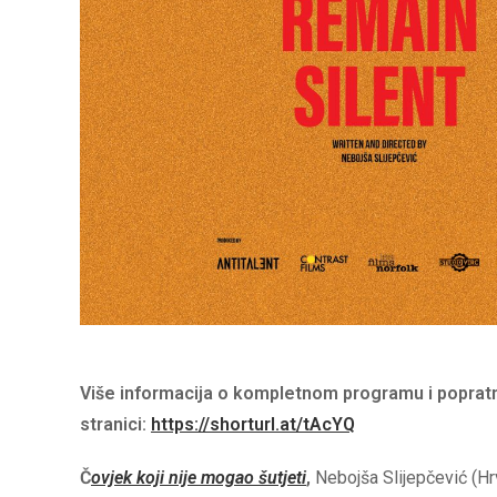
Više informacija o kompletnom programu i popratni
stranici:
https://shorturl.at/tAcYQ
Č
ovjek koji nije mogao šutjeti
,
Nebojša Slijepčević (Hrv