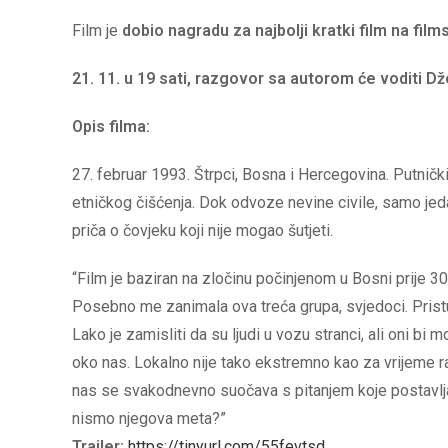
Film je
dobio nagradu za najbolji kratki film na fi
21. 11. u 19 sati, razgovor sa autorom će voditi Dž
Opis filma:
27. februar 1993. Štrpci, Bosna i Hercegovina. Putničk
etničkog čišćenja. Dok odvoze nevine civile, samo jeda
priča o čovjeku koji nije mogao šutjeti.
“Film je baziran na zločinu počinjenom u Bosni prije 30 
Posebno me zanimala ova treća grupa, svjedoci. Prist
Lako je zamisliti da su ljudi u vozu stranci, ali oni bi m
oko nas. Lokalno nije tako ekstremno kao za vrijeme rat
nas se svakodnevno suočava s pitanjem koje postavlja p
nismo njegova meta?”
Trailer:
https://tinyurl.com/55fevtsd