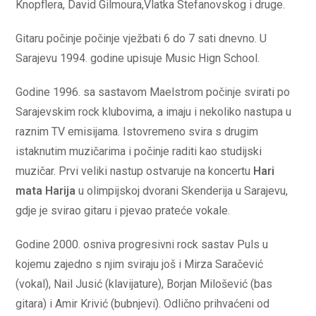
Knopflera, David Gilmoura,Vlatka Stefanovskog i druge.
Gitaru počinje počinje vježbati 6 do 7 sati dnevno. U
Sarajevu 1994. godine upisuje Music Hign School.
Godine 1996. sa sastavom Maelstrom počinje svirati po
Sarajevskim rock klubovima, a imaju i nekoliko nastupa u
raznim TV emisijama. Istovremeno svira s drugim
istaknutim muzičarima i počinje raditi kao studijski
muzičar. Prvi veliki nastup ostvaruje na koncertu
Hari
mata Harija
u olimpijskoj dvorani Skenderija u Sarajevu,
gdje je svirao gitaru i pjevao prateće vokale.
Godine 2000. osniva progresivni rock sastav Puls u
kojemu zajedno s njim sviraju još i Mirza Saračević
(vokal), Nail Jusić (klavijature), Borjan Milošević (bas
gitara) i Amir Krivić (bubnjevi). Odlično prihvaćeni od