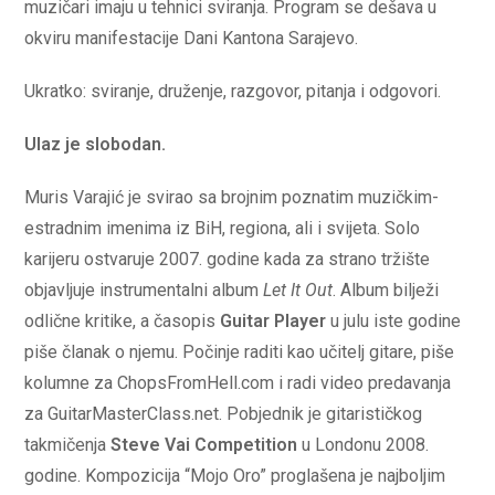
muzičari imaju u tehnici sviranja. Program se dešava u
okviru manifestacije Dani Kantona Sarajevo.
Ukratko: sviranje, druženje, razgovor, pitanja i odgovori.
Ulaz je slobodan.
Muris Varajić je svirao sa brojnim poznatim muzičkim-
estradnim imenima iz BiH, regiona, ali i svijeta. Solo
karijeru ostvaruje 2007. godine kada za strano tržište
objavljuje instrumentalni album
Let It Out
. Album bilježi
odlične kritike, a časopis
Guitar Player
u julu iste godine
piše članak o njemu. Počinje raditi kao učitelj gitare, piše
kolumne za ChopsFromHell.com i radi video predavanja
za GuitarMasterClass.net. Pobjednik je gitarističkog
takmičenja
Steve Vai Competition
u Londonu 2008.
godine. Kompozicija “Mojo Oro” proglašena je najboljim