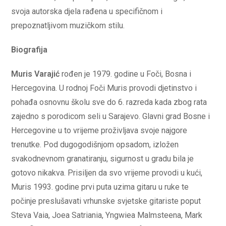
svoja autorska djela rađena u specifičnom i
prepoznatljivom muzičkom stilu.
Biografija
Muris Varajić
rođen je 1979. godine u Foči, Bosna i
Hercegovina. U rodnoj Foči Muris provodi djetinstvo i
pohađa osnovnu školu sve do 6. razreda kada zbog rata
zajedno s porodicom seli u Sarajevo. Glavni grad Bosne i
Hercegovine u to vrijeme proživljava svoje najgore
trenutke. Pod dugogodišnjom opsadom, izložen
svakodnevnom granatiranju, sigurnost u gradu bila je
gotovo nikakva. Prisiljen da svo vrijeme provodi u kući,
Muris 1993. godine prvi puta uzima gitaru u ruke te
počinje preslušavati vrhunske svjetske gitariste poput
Steva Vaia, Joea Satriania, Yngwiea Malmsteena, Mark