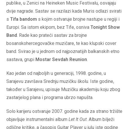
publike, u Zenici na Heineken Music Festivalu, osvajaju
dvije nagrade. Sastav se razilazi kada Muris odlazi svirati
s
Tifa bandom
s kojim ostvaruje brojne nastupe u regiji i
Europi. Sa istom ekipom, bez Tife, osniva
Tonight Show
Band
. Rade kao prateći sastav za brojne
bosanskohercegovačke muzičare, te kao klupski cover
band. Svirao je u jednom od najpoznatijih balkanskih etno
sastava, grupi
Mostar Sevdah Reunion
.
Kao jedan od najboljih u generaciji, 1998. godine, u
Sarajevu završava Srednju muzičku školu. Iste godine,
također u Sarajevu, upisuje Muzičku akademiju koju zbog
zastarjelog plana i programa ubrzo napušta.
Solo karijeru ostvaruje 2007. godine kada za strano tržište
objavljuje instrumentalni album
Let It Out
. Album bilježi
odlične kritike, a časopis Guitar Player u julu iste godine