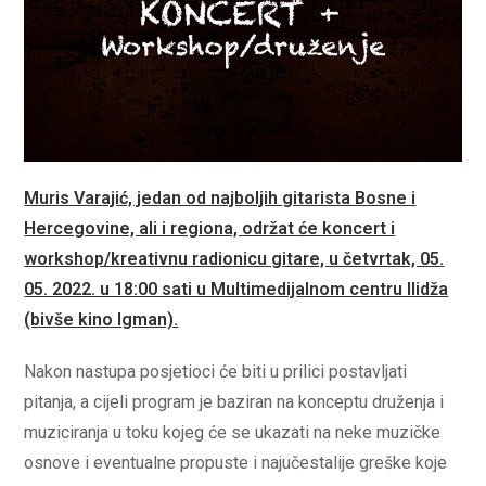
Muris Varajić, jedan od najboljih gitarista Bosne i
Hercegovine, ali i regiona, održat će koncert i
workshop/kreativnu radionicu gitare, u četvrtak, 05.
05. 2022. u 18:00 sati u Multimedijalnom centru Ilidža
(bivše kino Igman).
Nakon nastupa posjetioci će biti u prilici postavljati
pitanja, a cijeli program je baziran na konceptu druženja i
muziciranja u toku kojeg će se ukazati na neke muzičke
osnove i eventualne propuste i najučestalije greške koje