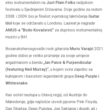
etno instrumentalom na
Just Plain Folks
radijskom
festivalu u Sjedinjenim Državama. Dvije godine za redom
2008. i 2009. bio je finalist svjetskog takmičenja
Guitar
Idol
koje se održavalo u Londonu. Laureat je nagrade
AMUS-a “Bodo Kovačević”
za doprinos instrumentalnoj
muzici u BiH.
Bosanskohercegovački rock gitarista
Muris Varajić
2021.
godine dobio je veliko priznanje za svoje umijeće
angažmanom u bendu
„Ian Paice & Purpendicular
(featuring Neil Murray)“
, u kojem svira zajedno sa
bubnjarom i basistom legendarnih grupa
Deep Purple i
Whitesnake.
Kao solist nastupa u čitavoj regiji, od Austrije do
Makedonije, gdje najčešće izvodi pjesme Pink Floyda,
Dair Straitsa, Deep Purplea, Joe Satriania i drugih, ali i