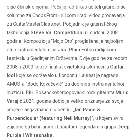
piše članak o njemu. Počinje raditi kao učitelj gitare, piše
kolumne za ChopsFromHell.com i radi video predavanja
za GuitarMasterClass.net. Pobjednik je gitarističkog
takmičenja
Steve Vai Competition
u Londonu 2008.
godine. Kompozicija “Mojo Oro” proglašena je najboljim
etno instrumentalom na
Just Plain Folks
radijskom
festivalu u Sjedinjenim Državama. Dvije godine za redom
2008. i 2009. bio je finalist svjetskog takmičenja
Guitar
Idol
koje se održavalo u Londonu. Laureat je nagrade
AMUS-a “Bodo Kovačević” za doprinos instrumentalnoj
muzici u BiH. Bosanskohercegovački rock gitarista
Muris
Varajić
2021. godine dobio je veliko priznanje za svoje
umijeće angažmanom u bendu
„Ian Paice &
Purpendicular (featuring Neil Murray)“
, u kojem svira
zajedno sa bubnjarom i basistom legendarnih grupa
Deep
Purple i Whitesnake.