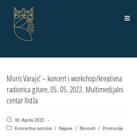
Skip
to
content
Muris Varajić – koncert i workshop/kreativna
radionica gitare, 05. 05. 2022. Multimedijalni
centar Ilidža
Post
30. Aprila 2022.
published:
Post
Koncertna sezona
/
Najave
/
Novosti
/
Promocije
category: