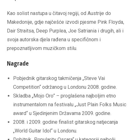
Kao solist nastupa u čitavoj regiji, od Austrije do
Makedonije, gdje najčešće izvodi pjesme Pink Floyda,
Dair Straitsa, Deep Purplea, Joe Satriania i drugih, ali i
svoja autorska djela rađena u specifičnom i
prepoznatljivom muzičkom stilu.
Nagrade
Pobjednik gitarskog takmičenja „Steve Vai
Competition“ održanog u Londonu 2008. godine.
Skladba „Mojo Oro” – proglašena najboljim etno
instrumentalom na festivalu „Just Plain Folks Music
award“ u Sjedinjenim Državama 2009. godine.
2008. i 2009. godine finalist gitarskog natjecanja
„World Guitar Idol“ u Londonu.
Dobitnik „Popularity Oscara“ u kategoriji najbolji