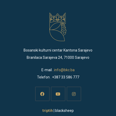
Bosanski kulturni centar Kantona Sarajevo
Branilaca Sarajeva 24, 71000 Sarajevo
E-mail .
info@bkc.ba
Telefon . +387 33 586 777
Opens
Opens
Opens
triptih
| blacksheep
in
in
in