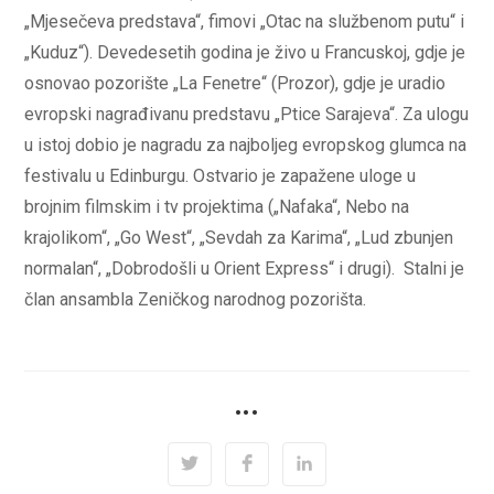
„Mjesečeva predstava“, fimovi „Otac na službenom putu“ i
„Kuduz“). Devedesetih godina je živo u Francuskoj, gdje je
osnovao pozorište „La Fenetre“ (Prozor), gdje je uradio
evropski nagrađivanu predstavu „Ptice Sarajeva“. Za ulogu
u istoj dobio je nagradu za najboljeg evropskog glumca na
festivalu u Edinburgu. Ostvario je zapažene uloge u
brojnim filmskim i tv projektima („Nafaka“, Nebo na
krajolikom“, „Go West“, „Sevdah za Karima“, „Lud zbunjen
normalan“, „Dobrodošli u Orient Express“ i drugi). Stalni je
član ansambla Zeničkog narodnog pozorišta.
SHARE
•••
THIS
CONTENT
Opens
Opens
Opens
in
in
in