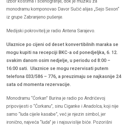
izbor kostima i scenografije, dok je muziku za
monodramu komponovao Davor Sučić alijas „Sejo Sexon“
iz grupe Zabranjeno pušenje.
Medijski pokrovitelj je radio Antena Sarajevo.
Ulaznice po cijeni od deset konvertibilnih maraka se
mogu kupiti na recepciji BKC-a od ponedjeljka, 6. 12.
svakim danom osim nedjelje, u periodu od 8:00 –
16:00 sati. Ulaznice se mogu rezervisati putem
telefona 033/586 – 776, a preuzimaju se najkasnije 24
sata od momenta rezervacije.
Monodramu “Ćorkan” Burina je radio po Andrićevoj
pripovijesti o “Ćorkanu”, sinu Ciganke i Anadolca, koji nije
samo “luda cijele kasabe”, već je njezin simbol, jer
ironično, najveća “luda” je i najsuvislije biće. Pozorišni