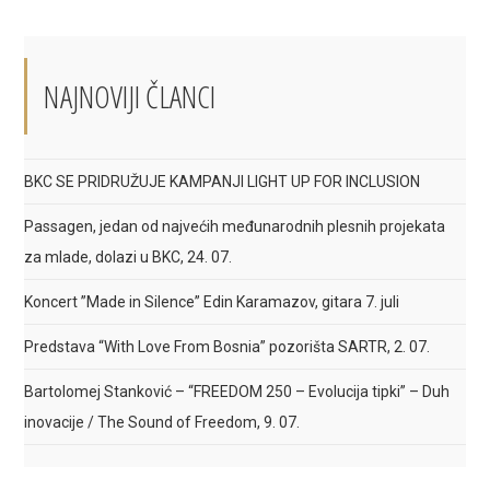
a
a
a
new
new
new
window
window
window
NAJNOVIJI ČLANCI
BKC SE PRIDRUŽUJE KAMPANJI LIGHT UP FOR INCLUSION
Passagen, jedan od najvećih međunarodnih plesnih projekata
za mlade, dolazi u BKC, 24. 07.
Koncert ”Made in Silence” Edin Karamazov, gitara 7. juli
Predstava “With Love From Bosnia” pozorišta SARTR, 2. 07.
Bartolomej Stanković – “FREEDOM 250 – Evolucija tipki” – Duh
inovacije / The Sound of Freedom, 9. 07.