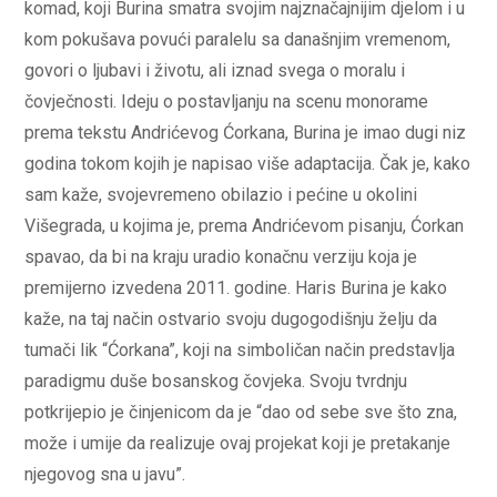
komad, koji Burina smatra svojim najznačajnijim djelom i u
kom pokušava povući paralelu sa današnjim vremenom,
govori o ljubavi i životu, ali iznad svega o moralu i
čovječnosti. Ideju o postavljanju na scenu monorame
prema tekstu Andrićevog Ćorkana, Burina je imao dugi niz
godina tokom kojih je napisao više adaptacija. Čak je, kako
sam kaže, svojevremeno obilazio i pećine u okolini
Višegrada, u kojima je, prema Andrićevom pisanju, Ćorkan
spavao, da bi na kraju uradio konačnu verziju koja je
premijerno izvedena 2011. godine. Haris Burina je kako
kaže, na taj način ostvario svoju dugogodišnju želju da
tumači lik “Ćorkana”, koji na simboličan način predstavlja
paradigmu duše bosanskog čovjeka. Svoju tvrdnju
potkrijepio je činjenicom da je “dao od sebe sve što zna,
može i umije da realizuje ovaj projekat koji je pretakanje
njegovog sna u javu”.