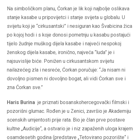
Na simboličkom planu, Ćorkan je lik koji najbolje oslikava
stanje kasabe u pripovijetci i stanje svijeta u globalu. U
svijetu koji je “cirkusantski” i nesiguran kao Švabicina žica
po kojoj hodi i s koje donosi pometnju u kasabu postajući
tijelo žudnje muškog dijela kasabe i najveći nespokoj
ženskog dijela kasabe, ironično, najveća “luda” je i
najsuvislije biće. Ponižen u cirkusantskom svijetu
nailazećeg zla i nesreće, Ćorkan poručuje: “Ja nisam ni
dovoljno pismen ni dovoljno bogat, ali vidi Ćorkan sve i
zna Ćorkan sve.”
Haris Burina
je priznati bosanskohercegovački filmski i
pozorišni glumac. Rođen je u Zenici, završio je Akademiju
scenskih umjentosti prije rata. Bio je član prve postave
kultne „Audicije“, a ostvario je i niz zapaženih uloga krajem
osamdesetih godina (predstave „Tetovirano pozorište“ i