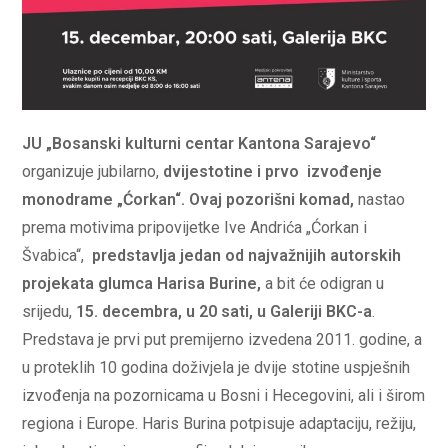
JU „Bosanski kulturni centar Kantona Sarajevo“
organizuje jubilarno,
dvijestotine i prvo izvođenje
monodrame „Ćorkan“. Ovaj pozorišni komad,
nastao
prema motivima pripovijetke Ive Andrića „Ćorkan i
Švabica“,
predstavlja jedan od najvažnijih autorskih
projekata glumca Harisa Burine,
a bit će odigran u
srijedu,
15. decembra, u 20 sati, u Galeriji BKC-a
.
Predstava je prvi put premijerno izvedena 2011. godine, a
u proteklih 10 godina doživjela je dvije stotine uspješnih
izvođenja na pozornicama u Bosni i Hecegovini, ali i širom
regiona i Europe. Haris Burina potpisuje adaptaciju, režiju,