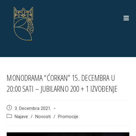
Skip
to
content
MONODRAMA “ĆORKAN” 15. DECEMBRA U
20:00 SATI – JUBILARNO 200 + 1 IZVOĐENJE
Post
3. Decembra 2021.
published:
Post
Najave
/
Novosti
/
Promocije
category: