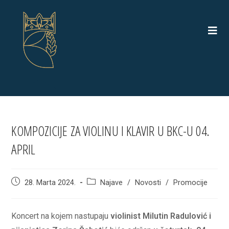
Skip
to
content
KOMPOZICIJE ZA VIOLINU I KLAVIR U BKC-U 04.
APRIL
Post
Post
28. Marta 2024.
Najave
/
Novosti
/
Promocije
published:
category:
Koncert na kojem nastupaju
violinist Milutin Radulović i