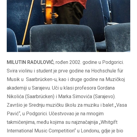
MILUTIN RADULOVIĆ
, rođen 2002. godine u Podgorici.
Svira violinu i student je prve godine na Hochschule für
Musik u Saarbrücken-u, kao i druge godine na Muzičkoj
akademiji u Sarajevu. Uči u klasi profesora Gordana
Nikolića (Saarbrücken) i Marka Simovića (Sarajevo).
Završio je Srednju muzičku školu za muziku i balet „Vasa
Pavić“, u Podgorici. Učestvovao je na mnogim
takmičenjima, među kojima su najznačajnija „Whitgift
International Music Competition“ u Londonu, gdje je bio