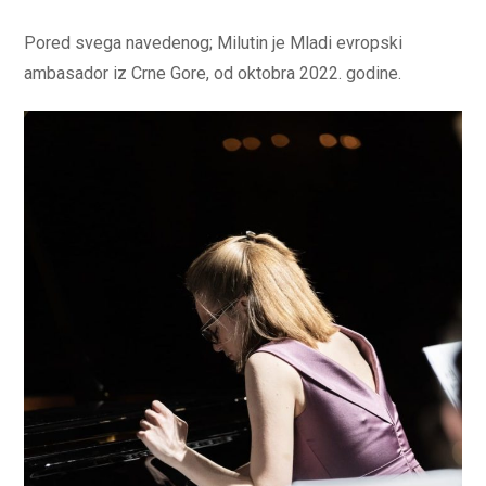
Pored svega navedenog; Milutin je Mladi evropski
ambasador iz Crne Gore, od oktobra 2022. godine.