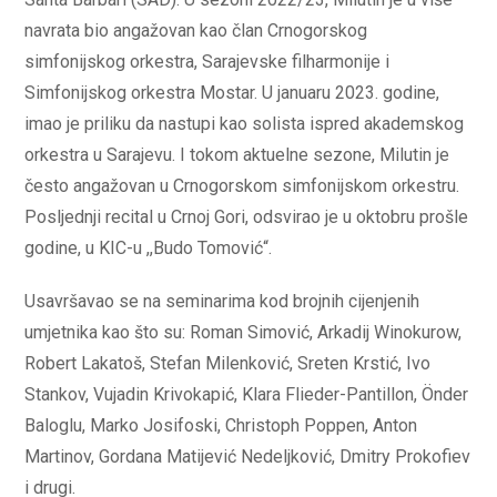
navrata bio angažovan kao član Crnogorskog
simfonijskog orkestra, Sarajevske filharmonije i
Simfonijskog orkestra Mostar. U januaru 2023. godine,
imao je priliku da nastupi kao solista ispred akademskog
orkestra u Sarajevu. I tokom aktuelne sezone, Milutin je
često angažovan u Crnogorskom simfonijskom orkestru.
Posljednji recital u Crnoj Gori, odsvirao je u oktobru prošle
godine, u KIC-u ,,Budo Tomović“.
Usavršavao se na seminarima kod brojnih cijenjenih
umjetnika kao što su: Roman Simović, Arkadij Winokurow,
Robert Lakatoš, Stefan Milenković, Sreten Krstić, Ivo
Stankov, Vujadin Krivokapić, Klara Flieder-Pantillon, Önder
Baloglu, Marko Josifoski, Christoph Poppen, Anton
Martinov, Gordana Matijević Nedeljković, Dmitry Prokofiev
i drugi.