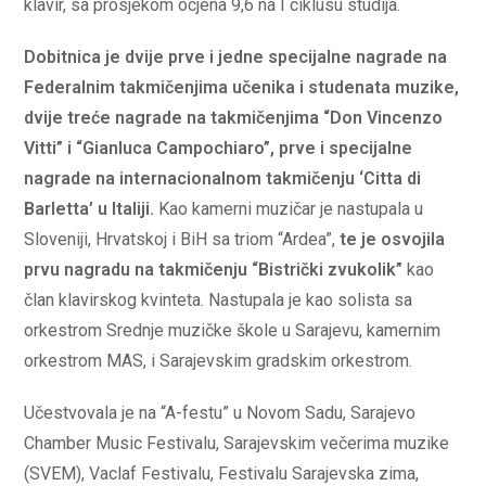
klavir, sa prosjekom ocjena 9,6 na I ciklusu studija.
Dobitnica je dvije prve i jedne specijalne nagrade na
Federalnim takmičenjima učenika i studenata muzike,
dvije treće nagrade na takmičenjima “Don Vincenzo
Vitti” i “Gianluca Campochiaro”, prve i specijalne
nagrade na internacionalnom takmičenju ‘Citta di
Barletta’ u Italiji.
Kao kamerni muzičar je nastupala u
Sloveniji, Hrvatskoj i BiH sa triom “Ardea”,
te je osvojila
prvu nagradu na takmičenju “Bistrički zvukolik”
kao
član klavirskog kvinteta. Nastupala je kao solista sa
orkestrom Srednje muzičke škole u Sarajevu, kamernim
orkestrom MAS, i Sarajevskim gradskim orkestrom.
Učestvovala je na “A-festu” u Novom Sadu, Sarajevo
Chamber Music Festivalu, Sarajevskim večerima muzike
(SVEM), Vaclaf Festivalu, Festivalu Sarajevska zima,