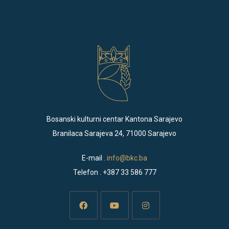
Bosanski kulturni centar Kantona Sarajevo
Branilaca Sarajeva 24, 71000 Sarajevo
E-mail .
info@bkc.ba
Telefon . +387 33 586 777
Opens
Opens
Opens