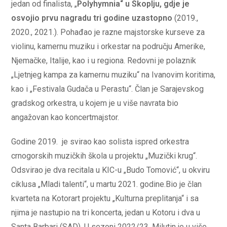
jedan od finalista, „
Polyhymnia“ u Skoplju, gdje je
osvojio prvu nagradu tri godine uzastopno
(2019.,
2020., 2021.). Pohađao je razne majstorske kurseve za
violinu, kamernu muziku i orkestar na području Amerike,
Njemačke, Italije, kao i u regiona. Redovni je polaznik
„Ljetnjeg kampa za kamernu muziku“ na Ivanovim koritima,
kao i „Festivala Gudača u Perastu“. Član je Sarajevskog
gradskog orkestra, u kojem je u više navrata bio
angažovan kao koncertmajstor.
Godine 2019. je svirao kao solista ispred orkestra
crnogorskih muzičkih škola u projektu „Muzički krug“.
Odsvirao je dva recitala u KIC-u „Budo Tomović“, u okviru
ciklusa „Mladi talenti“, u martu 2021. godine.Bio je član
kvarteta na Kotorart projektu „Kulturna preplitanja“ i sa
njima je nastupio na tri koncerta, jedan u Kotoru i dva u
Santa Barbari (SAD). U sezoni 2022/23, Milutin je u više