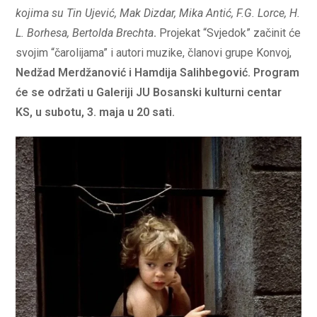
kojima su Tin Ujević, Mak Dizdar, Mika Antić, F.G. Lorce, H.
L. Borhesa, Bertolda Brechta
.
Projekat “Svjedok” začinit će
svojim “čarolijama” i autori muzike, članovi grupe Konvoj,
Nedžad Merdžanović i Hamdija Salihbegović.
Program
će se održati u Galeriji JU Bosanski kulturni centar
KS, u subotu, 3. maja u 20 sati.