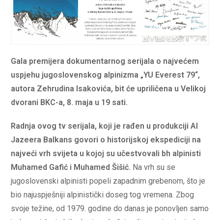
Gala premijera dokumentarnog serijala o najvećem
uspjehu jugoslovenskog alpinizma „YU Everest 79“
,
autora Zehrudina Isakovića, bit će upriličena u Velikoj
dvorani BKC-a, 8. maja u 19 sati.
Radnja ovog tv serijala, koji je rađen u produkciji
Al
Jazeera Balkans
govori o historijskoj ekspediciji na
najveći vrh svijeta u kojoj su učestvovali bh alpinisti
Muhamed Gafić i Muhamed Šišić.
Na vrh su se
jugoslovenski alpinisti popeli zapadnim grebenom, što je
bio najuspješniji alpinistički doseg tog vremena. Zbog
svoje težine, od 1979. godine do danas je ponovljen samo