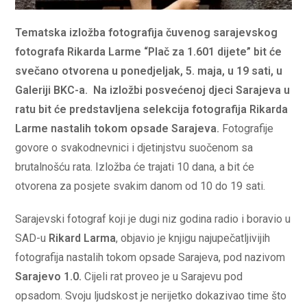
Tematska izložba fotografija čuvenog sarajevskog
fotografa Rikarda Larme “Plač za 1.601 dijete” bit će
svečano otvorena u ponedjeljak, 5. maja, u 19 sati, u
Galeriji BKC-a.
Na izložbi posvećenoj djeci Sarajeva u
ratu bit će predstavljena selekcija fotografija Rikarda
Larme nastalih tokom opsade Sarajeva.
Fotografije
govore o svakodnevnici i djetinjstvu suočenom sa
brutalnošću rata. Izložba će trajati 10 dana, a bit će
otvorena za posjete svakim danom od 10 do 19 sati.
Sarajevski fotograf koji je dugi niz godina
radio i boravio u
SAD-u
Rikard Larma
, objavio je knjigu najupečatljivijih
fotografija nastalih tokom opsade Sarajeva, pod nazivom
Sarajevo 1.0.
Cijeli rat proveo je u Sarajevu pod
opsadom. Svoju ljudskost je nerijetko dokazivao time što