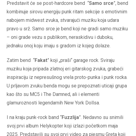
Predstavit će se post-hardcore bend “
Samo srce
”, bend
kombinuje sirovu energiju punk ritam sekcije s emotivnim
nabojem midwest zvuka, stvarajući muziku koja udara
pravo u srž. Samo srce je bend koji ne gradi samo muziku
– oni grade vezu s publikom, neraskidivu i duboku,
jednaku onoj koju imaju s gradom iz kojeg dolaze.
Zatim bend “
Fakat
” koji „praši“ garage rock. Sviraju
muziku koja pripada zlatnoj eri gitarskog zvuka, grabeći
inspiraciju iz nepresušnog vrela proto-punka i punk rocka.
U prljavom zvuku benda mogu se prepoznati uticaji grupa
kao što su MC5 i The Damned, ali i elementi
glamuroznosti legendarnih New York Dollsa.
I na kraju punk-rock band “
Fuzzlija
”. Nedavno su snimili
svoj prvi album Helykopter koji izlazi početkom maja
2025. Predstavili su svoj prvi video za pjesmu Greta koji