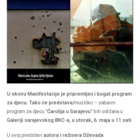
U okviru Manifestacije je pripremljen i bogat program
za djecu. Tako će predstava/
muzičko – zabavni
program za djecu
“
Čarolija u Sarajevu
” biti održana u
Galeriji sarajevskog BKC-a, u utorak, 6. maja u 11 sati
.
U ovoj predstavi
autora i režisera Dževada