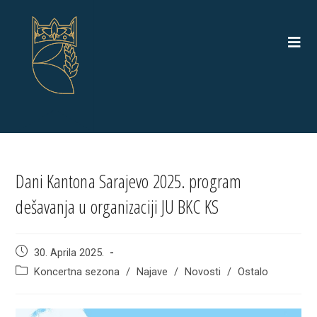
Skip
to
content
Dani Kantona Sarajevo 2025. program
dešavanja u organizaciji JU BKC KS
Post
30. Aprila 2025.
published:
Post
Koncertna sezona
/
Najave
/
Novosti
/
Ostalo
category: