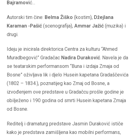
Bajramovi
ć…
Autorski tim čine:
Belma Žiško
(kostim),
Džejlana
Karaman -Pašić
(scenografija),
Ammar Jažić
(muzika) i
drugi.
Ideju je inicirala direktorica Centra za kulturu “Ahmed
Muradbegović” Gradačac
Nadira Duraković
. Navela je da
se teatarskim performansom “Buna i izdaja Zmaja od
Bosne” oživljava lik i djelo Husein kapetana Gradaščevića
(1802 – 1834.), poznatijeg kao Zmaj od Bosne, a
izvođenjem ove predstave u Gradačcu prošle godine je
obilježeno i 190 godina od smrti Husein kapetana Zmaja
od Bosne.
Reditelj i dramaturg predstave Jasmin Duraković ističe
kako je predstava zamišljena kao mobilni performans,