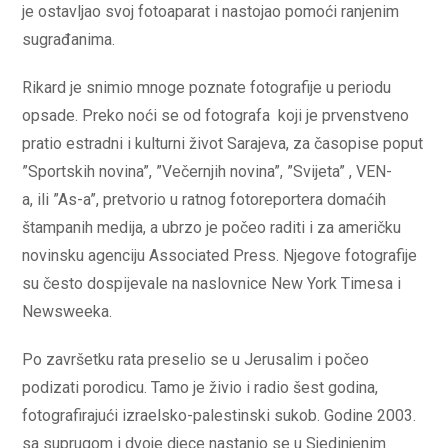
je ostavljao svoj fotoaparat i nastojao pomoći ranjenim
sugrađanima.
Rikard je snimio mnoge poznate fotografije u periodu
opsade. Preko noći se od fotografa koji je prvenstveno
pratio estradni i kulturni život Sarajeva, za časopise poput
”Sportskih novina”, ”Večernjih novina”, ”Svijeta” , VEN-
a, ili ”As-a”, pretvorio u ratnog fotoreportera domaćih
štampanih medija, a ubrzo je počeo raditi i za američku
novinsku agenciju Associated Press. Njegove fotografije
su često dospijevale na naslovnice New York Timesa i
Newsweeka.
Po završetku rata preselio se u Jerusalim i počeo
podizati porodicu. Tamo je živio i radio šest godina,
fotografirajući izraelsko-palestinski sukob. Godine 2003.
sa suprugom i dvoje djece nastanio se u Sjedinjenim