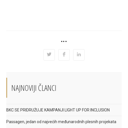
SHARE
•••
THIS
CONTENT
Opens
Opens
Opens
in
in
in
a
a
a
new
new
new
window
window
window
NAJNOVIJI ČLANCI
BKC SE PRIDRUŽUJE KAMPANJI LIGHT UP FOR INCLUSION
Passagen, jedan od najvećih međunarodnih plesnih projekata