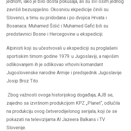
jednom, iako je bilo dosta pokušaja, ali su svi osim jednog
završili bezuspješno. Okosnicu ekpedicije činili su
Slovenci, a timu su pridodana i po dvojica Hrvata i
Bosanaca. Muhamed Šišić i Muhamed Gafić bili su
predstavnici Bosne i Hercegovine u ekspediciji.
Alpinisti koji su učestvovali u ekspediciji su proglašeni
sportiskim timom godine 1979. u Jugoslaviji, a najvišim
odlikovanjem ih je odlikovao vrhovni komandant
Jugoslovenske narodne Armije i predsjednik Jugoslavije
Josip Broz Tito.
Zbog važnosti ovoga historijskog događaja, AJB se,
zajedno sa izvršnom produkcijom KPZ „Planet“, odlučila
na produkciju ovog četverodijelonog serijala, koji će se
pokazati na televizijama Al Jazeera Balkans i TV
Slovenije.