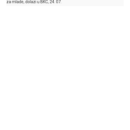
za mlade, dolazi u BKC, 24. 07.
Koncert ”Made in Silence” Edin Karamazov, gitara 7. juli
Predstava “With Love From Bosnia” pozorišta SARTR, 2. 07.
Bartolomej Stanković – “FREEDOM 250 – Evolucija tipki” – Duh
inovacije / The Sound of Freedom, 9. 07.