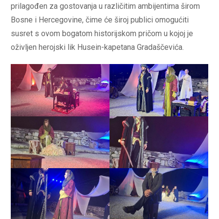
prilagođen za gostovanja u različitim ambijentima širom
Bosne i Hercegovine, čime će široj publici omogućiti
susret s ovom bogatom historijskom pričom u kojoj je
oživljen herojski lik Husein-kapetana Gradaščevića.