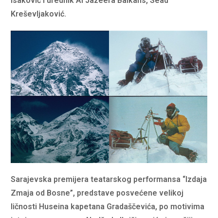
Isaković
i urednik Al Jazeera Balkans, Sead
Kreševljaković.
Sarajevska premijera
teatarskog performansa
“
I
zdaja
Zmaja od Bosne”
,
predstave posvećene velikoj
ličnosti Huseina kapetana Gradaščevića, po motivima