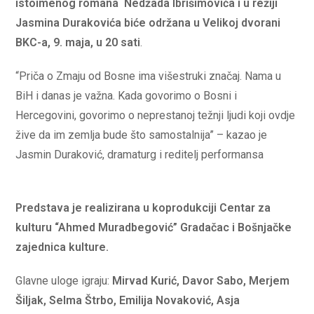
istoimenog romana Nedžada Ibrišimovića i u režiji
Jasmina Durakovića biće održana u Velikoj dvorani
BKC-a, 9. maja, u 20 sati
.
“Priča o Zmaju od Bosne ima višestruki značaj. Nama u
BiH i danas je važna. Kada govorimo o Bosni i
Hercegovini, govorimo o neprestanoj težnji ljudi koji ovdje
žive da im zemlja bude što samostalnija” – kazao je
Jasmin Duraković, dramaturg i reditelj performansa
Predstava je realizirana u koprodukciji Centar za
kulturu “Ahmed Muradbegović” Gradačac i Bošnjačke
zajednica kulture.
Glavne uloge igraju:
Mirvad Kurić, Davor Sabo, Merjem
Šiljak, Selma Štrbo, Emilija Novaković, Asja