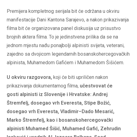
Premijera kompletnog serijala bit će održana u okviru
manifestacije Dani Kantona Sarajevo, a nakon prikazivanja
filma bit će organizovana panel diskusija uz prisustvo
brojnih aktera filma. To je jedinstvena prilika da se na
jednom mjestu nađu ponajbolji alpinisti svijeta, veterani,
zajedno sa dvojicom legendarnih bosanskohercegovačkih
alpinista, Muhamedom Gafićem i Muhamedom Šišićem.
U okviru razgovora,
koji će biti upriličen nakon
prikazivanja dokumentarnog filma,
učestvovat će
gosti
alpinisti
iz Slovenije i Hrvatske: Andrej
Štremfelj, dosegao vrh Everesta, Stipe Božić,
dosegao vrh Everesta, Vladimir
–
Dado Mesarić,
Marko Štremfelj, kao i bosanskohercegovački
alpinisti Muhamed Šišić, Muhamed Gafić, Zehrudin