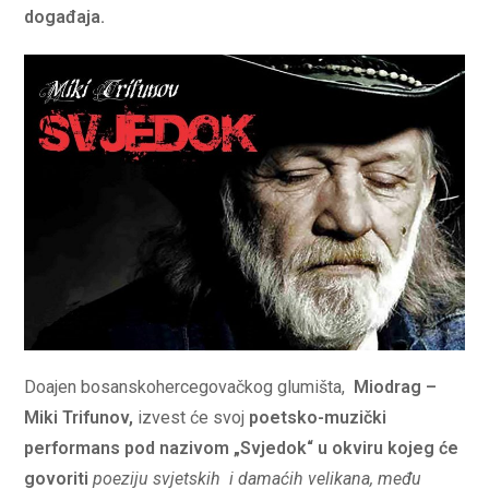
događaja.
Doajen bosanskohercegovačkog glumišta,
Miodrag –
Miki Trifunov,
izvest će svoj
poetsko-muzički
performans pod nazivom „Svjedok“ u okviru kojeg će
govoriti
poeziju
svjetskih
i
damaćih
velikana,
među