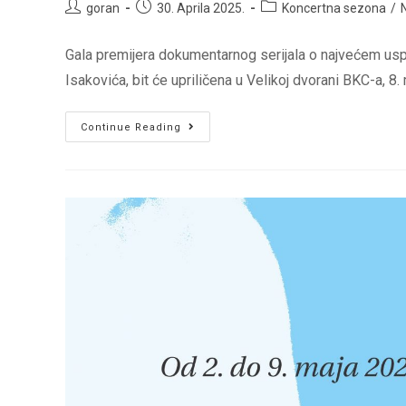
Post
Post
Post
goran
30. Aprila 2025.
Koncertna sezona
/
author:
published:
category:
Gala premijera dokumentarnog serijala o najvećem usp
Isakovića, bit će upriličena u Velikoj dvorani BKC-a, 8.
PREMIJERA
Continue Reading
DOKUMENTARNOG
SERIJALA
“YU
EVEREST”
8.
MAJA
U
VELIKOJ
DVORANI
BKC-
A