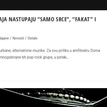
JA NASTUPAJU “SAMO SRCE”, “FAKAT” I
Najave
/
Novosti
/
Ostalo
urbane, alternativne muzike. Za ovu priliku u amfiteatru Doma
 mnogobrojne bh pop-rock grupe, u petak,…