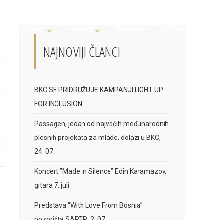
Dešavanja
Projekti
Nabavke
Kontakt
NAJNOVIJI ČLANCI
BKC SE PRIDRUŽUJE KAMPANJI LIGHT UP
FOR INCLUSION
Passagen, jedan od najvećih međunarodnih
plesnih projekata za mlade, dolazi u BKC,
24. 07.
Koncert ”Made in Silence” Edin Karamazov,
I
gitara 7. juli
Predstava “With Love From Bosnia”
pozorišta SARTR, 2. 07.