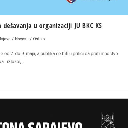
 dešavanja u organizaciji JU BKC KS
Najave
/
Novosti
/
Ostalo
od 2. do 9. maja, a publika će biti u prilici da prati mnoštvo
va, izložbi,…