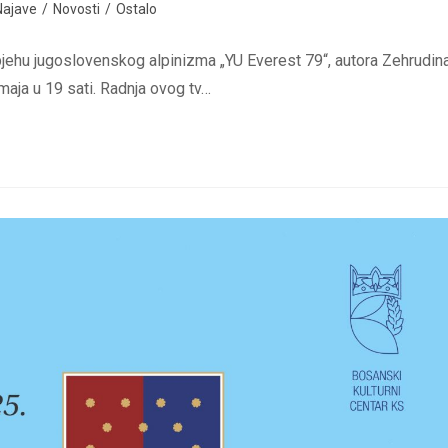
Najave
/
Novosti
/
Ostalo
jehu jugoslovenskog alpinizma „YU Everest 79“, autora Zehrudin
 maja u 19 sati. Radnja ovog tv…