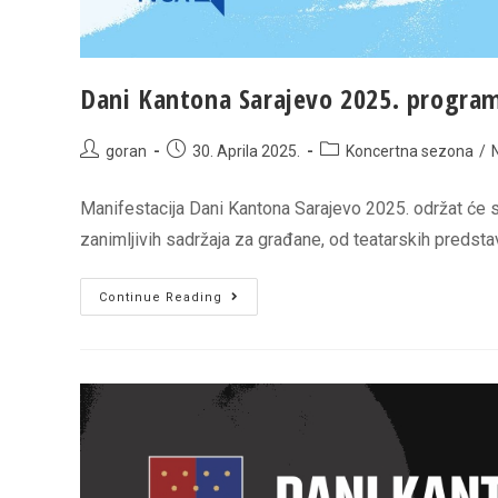
Dani Kantona Sarajevo 2025. program
Post
Post
Post
goran
30. Aprila 2025.
Koncertna sezona
/
author:
published:
category:
Manifestacija Dani Kantona Sarajevo 2025. održat će se 
zanimljivih sadržaja za građane, od teatarskih predsta
Dani
Continue Reading
Kantona
Sarajevo
2025.
program
dešavanja
u
organizaciji