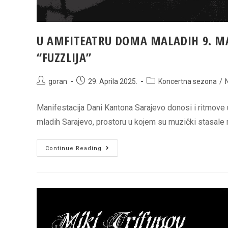
U AMFITEATRU DOMA MALADIH 9. MA
“FUZZLIJA”
Post
Post
Post
goran
29. Aprila 2025.
Koncertna sezona
/
author:
published:
category:
Manifestacija Dani Kantona Sarajevo donosi i ritmove 
mladih Sarajevo, prostoru u kojem su muzički stasale
U
Continue Reading
AMFITEATRU
DOMA
MALADIH
9.
MAJA
NASTUPAJU