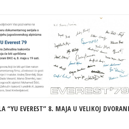
Početna
Kulturni centar
Novosti
 “YU EVEREST” 8. MAJA U VELIKOJ DVORAN