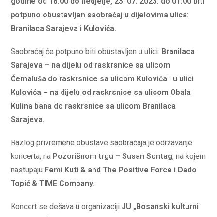
godine od 18:00 do nedjelje, 23. 07. 2023. do 01:00 biti
potpuno obustavljen saobraćaj u dijelovima ulica:
Branilaca Sarajeva i Kulovića.
Saobraćaj će potpuno biti obustavljen u ulici:
Branilaca
Sarajeva – na dijelu od raskrsnice sa ulicom
Ćemaluša do raskrsnice sa ulicom Kulovića i u ulici
Kulovića – na dijelu od raskrsnice sa ulicom Obala
Kulina bana do raskrsnice sa ulicom Branilaca
Sarajeva.
Razlog privremene obustave saobraćaja je održavanje
koncerta, na
Pozorišnom trgu – Susan Sontag
, na kojem
nastupaju
Femi Kuti & and The Positive Force i Dado
Topić & TIME Company
.
Koncert se dešava u organizaciji
JU „Bosanski kulturni