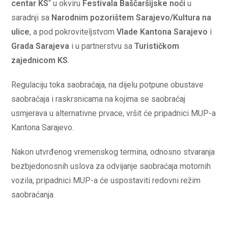
centar KS
“ u okviru
Festivala Baščaršijske noći
u
saradnji sa
Narodnim pozorištem Sarajevo/Kultura na
ulice
, a pod pokroviteljstvom
Vlade Kantona Sarajevo
i
Grada Sarajeva
i u partnerstvu sa
Turističkom
zajednicom KS
.
Regulaciju toka saobraćaja, na dijelu potpune obustave
saobraćaja i raskrsnicama na kojima se saobraćaj
usmjerava u alternativne prvace, vršit će pripadnici MUP-a
Kantona Sarajevo.
Nakon utvrđenog vremenskog termina, odnosno stvaranja
bezbjedonosnih uslova za odvijanje saobraćaja motornih
vozila, pripadnici MUP-a će uspostaviti redovni režim
saobraćanja.