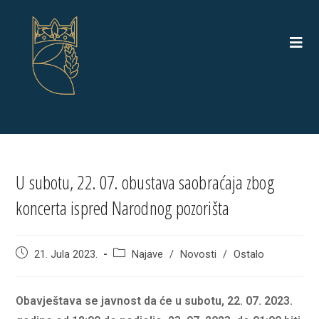
Skip
to
content
U subotu, 22. 07. obustava saobraćaja zbog
koncerta ispred Narodnog pozorišta
Post
Post
21. Jula 2023.
Najave
/
Novosti
/
Ostalo
published:
category:
Obavještava se javnost da će u subotu, 22. 07. 2023.