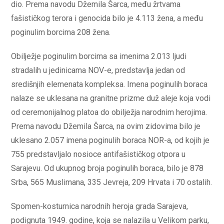
dio. Prema navodu Džemila Šarca, među žrtvama
fašističkog terora i genocida bilo je 4.113 žena, a među
poginulim borcima 208 žena.
Obilježje poginulim borcima sa imenima 2.013 ljudi
stradalih u jedinicama NOV-e, predstavlja jedan od
središnjih elemenata kompleksa. Imena poginulih boraca
nalaze se uklesana na granitne prizme duž aleje koja vodi
od ceremonijalnog platoa do obilježja narodnim herojima.
Prema navodu Džemila Šarca, na ovim zidovima bilo je
uklesano 2.057 imena poginulih boraca NOR-a, od kojih je
755 predstavljalo nosioce antifašističkog otpora u
Sarajevu. Od ukupnog broja poginulih boraca, bilo je 878
Srba, 565 Muslimana, 335 Jevreja, 209 Hrvata i 70 ostalih.
Spomen-kosturnica narodnih heroja grada Sarajeva,
podignuta 1949. godine, koja se nalazila u Velikom parku,