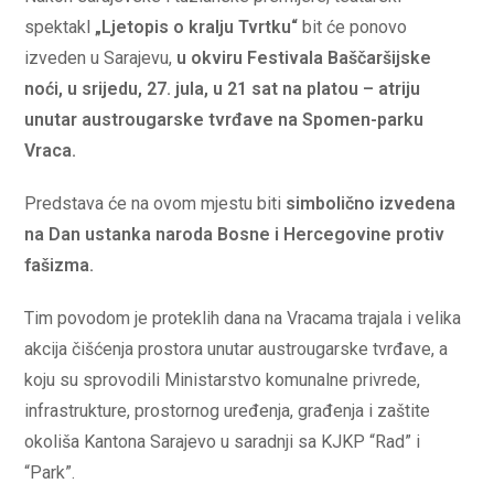
spektakl
„Ljetopis o kralju Tvrtku“
bit će ponovo
izveden u Sarajevu,
u okviru Festivala Baščaršijske
noći, u srijedu, 27. jula, u 21 sat na platou – atriju
unutar austrougarske tvrđave na Spomen-parku
Vraca.
Predstava će na ovom mjestu biti
simbolično izvedena
na Dan ustanka naroda Bosne i Hercegovine protiv
fašizma.
Tim povodom je proteklih dana na Vracama trajala i velika
akcija čišćenja prostora unutar austrougarske tvrđave, a
koju su sprovodili Ministarstvo komunalne privrede,
infrastrukture, prostornog uređenja, građenja i zaštite
okoliša Kantona Sarajevo u saradnji sa KJKP “Rad” i
“Park”.