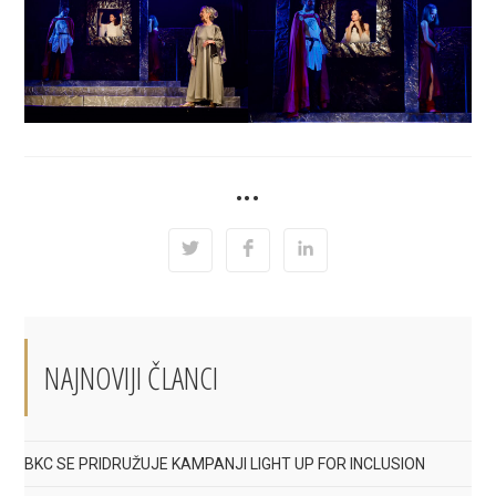
SHARE
•••
THIS
CONTENT
Opens
Opens
Opens
in
in
in
a
a
a
new
new
new
window
window
window
NAJNOVIJI ČLANCI
BKC SE PRIDRUŽUJE KAMPANJI LIGHT UP FOR INCLUSION