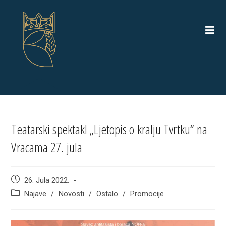
Skip
to
content
Teatarski spektakl „Ljetopis o kralju Tvrtku“ na
Vracama 27. jula
Post
26. Jula 2022.
published:
Post
Najave
/
Novosti
/
Ostalo
/
Promocije
category: