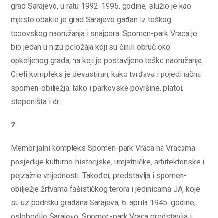
grad Sarajevo, u ratu 1992-1995. godine, služio je kao
mjesto odakle je grad Sarajevo gađan iz teškog
topovskog naoružanja i snajpera. Spomen-park Vraca je
bio jedan u nizu položaja koji su činili obruč oko
opkoljenog grada, na koji je postavljeno teško naoružanje.
Cijeli kompleks je devastiran, kako tvrđava i pojedinačna
spomen-obilježja, tako i parkovske površine, platoi,
stepeništa i dr.
2.
Memorijalni kompleks Spomen-park Vraca na Vracama
posjeduje kulturno-historijske, umjetničke, arhitektonske i
pejzažne vrijednosti. Također, predstavlja i spomen-
obilježje žrtvama fašističkog terora i jedinicama JA, koje
su uz podršku građana Sarajeva, 6. aprila 1945. godine,
oslobodile Sarajevo. Spomen-park Vraca predstavlja i