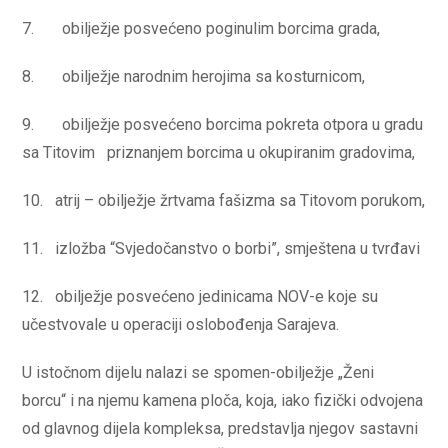
7. obilježje posvećeno poginulim borcima grada,
8. obilježje narodnim herojima sa kosturnicom,
9. obilježje posvećeno borcima pokreta otpora u gradu
sa Titovim priznanjem borcima u okupiranim gradovima,
10. atrij – obilježje žrtvama fašizma sa Titovom porukom,
11. izložba “Svjedočanstvo o borbi”, smještena u tvrđavi
12. obilježje posvećeno jedinicama NOV-e koje su
učestvovale u operaciji oslobođenja Sarajeva.
U istočnom dijelu nalazi se spomen-obilježje „Ženi
borcu“ i na njemu kamena ploča, koja, iako fizički odvojena
od glavnog dijela kompleksa, predstavlja njegov sastavni