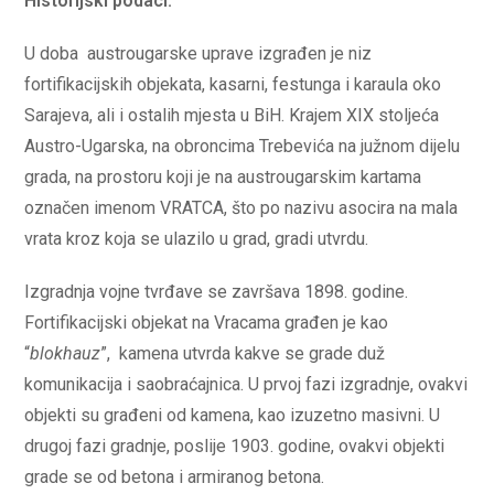
Historijski podaci:
U doba austrougarske uprave izgrađen je niz
fortifikacijskih objekata, kasarni, festunga i karaula oko
Sarajeva, ali i ostalih mjesta u BiH. Krajem XIX stoljeća
Austro-Ugarska, na obroncima Trebevića na južnom dijelu
grada, na prostoru koji je na austrougarskim kartama
označen imenom VRATCA, što po nazivu asocira na mala
vrata kroz koja se ulazilo u grad, gradi utvrdu.
Izgradnja vojne tvrđave se završava 1898. godine.
Fortifikacijski objekat na Vracama građen je kao
“
blokhauz
”, kamena utvrda kakve se grade duž
komunikacija i saobraćajnica. U prvoj fazi izgradnje, ovakvi
objekti su građeni od kamena, kao izuzetno masivni. U
drugoj fazi gradnje, poslije 1903. godine, ovakvi objekti
grade se od betona i armiranog betona.