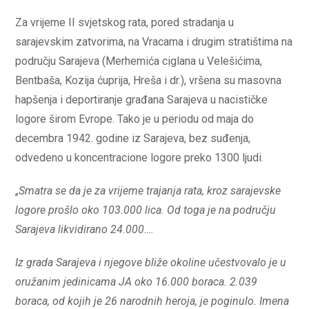
Za vrijeme II svjetskog rata, pored stradanja u
sarajevskim zatvorima, na Vracama i drugim stratištima na
području Sarajeva (Merhemića ciglana u Velešićima,
Bentbaša, Kozija ćuprija, Hreša i dr.), vršena su masovna
hapšenja i deportiranje građana Sarajeva u nacističke
logore širom Evrope. Tako je u periodu od maja do
decembra 1942. godine iz Sarajeva, bez suđenja,
odvedeno u koncentracione logore preko 1300 ljudi.
„
Smatra se da je za vrijeme trajanja rata, kroz sarajevske
logore prošlo oko 103.000 lica. Od toga je na području
Sarajeva likvidirano 24.000….
Iz grada Sarajeva i njegove bliže okoline učestvovalo je u
oružanim jedinicama JA oko 16.000 boraca. 2.039
boraca, od kojih je 26 narodnih heroja, je poginulo. Imena