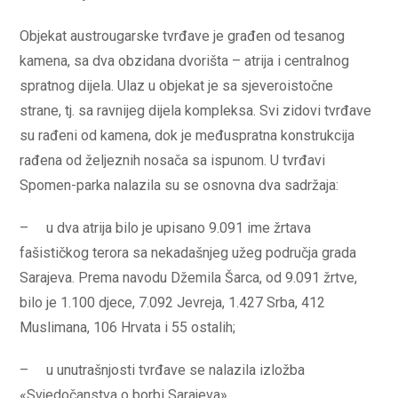
Objekat austrougarske tvrđave je građen od tesanog
kamena, sa dva obzidana dvorišta – atrija i centralnog
spratnog dijela. Ulaz u objekat je sa sjeveroistočne
strane, tj. sa ravnijeg dijela kompleksa. Svi zidovi tvrđave
su rađeni od kamena, dok je međuspratna konstrukcija
rađena od željeznih nosača sa ispunom. U tvrđavi
Spomen-parka nalazila su se osnovna dva sadržaja:
– u dva atrija bilo je upisano 9.091 ime žrtava
fašističkog terora sa nekadašnjeg užeg područja grada
Sarajeva. Prema navodu Džemila Šarca, od 9.091 žrtve,
bilo je 1.100 djece, 7.092 Jevreja, 1.427 Srba, 412
Muslimana, 106 Hrvata i 55 ostalih;
– u unutrašnjosti tvrđave se nalazila izložba
«Svjedočanstva o borbi Sarajeva».