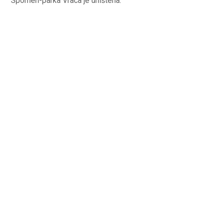
Spomen-parka Vraca je uništena.