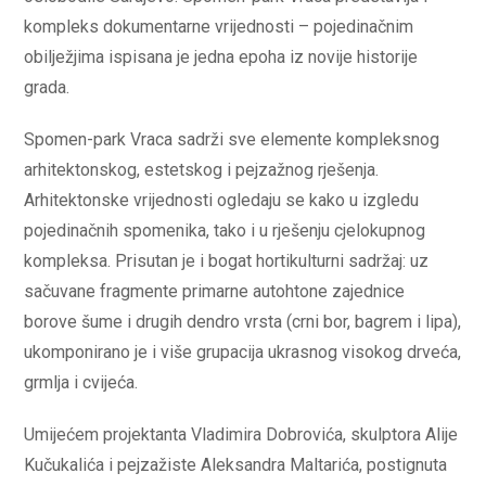
kompleks dokumentarne vrijednosti – pojedinačnim
obilježjima ispisana je jedna epoha iz novije historije
grada.
Spomen-park Vraca sadrži sve elemente kompleksnog
arhitektonskog, estetskog i pejzažnog rješenja.
Arhitektonske vrijednosti ogledaju se kako u izgledu
pojedinačnih spomenika, tako i u rješenju cjelokupnog
kompleksa. Prisutan je i bogat hortikulturni sadržaj: uz
sačuvane fragmente primarne autohtone zajednice
borove šume i drugih dendro vrsta (crni bor, bagrem i lipa),
ukomponirano je i više grupacija ukrasnog visokog drveća,
grmlja i cvijeća.
Umijećem projektanta Vladimira Dobrovića, skulptora Alije
Kučukalića i pejzažiste Aleksandra Maltarića, postignuta