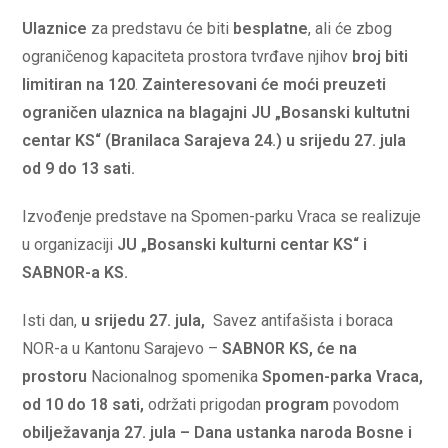
Ulaznice
za predstavu će biti
besplatne
, ali će zbog
ograničenog kapaciteta prostora tvrđave njihov
broj biti
limitiran na 120
.
Zainteresovani će moći preuzeti
ograničen ulaznica na blagajni JU „Bosanski kultutni
centar KS“ (Branilaca Sarajeva 24.)
u srijedu 27. jula
od 9 do 13 sati.
Izvođenje predstave na Spomen-parku Vraca se realizuje
u organizaciji
JU „Bosanski kulturni centar KS“ i
SABNOR-a KS.
Isti dan,
u srijedu 27. jula,
Savez antifašista i boraca
NOR-a u Kantonu Sarajevo –
SABNOR KS, će na
prostoru
Nacionalnog spomenika
Spomen-parka Vraca,
od 10 do 18 sati,
održati prigodan
program
povodom
obilježavanja 27. jula – Dana ustanka naroda Bosne i