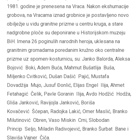
1981. godine je prenesena na Vraca. Nakon ekshumacije
grobova, na Vracama iznad grobnice je postavljeno novo
obilježje u vidu granitne prizme u centru kruga, a stare
nadgrobne ploče su deponirane u Historijskom muzeju
BiH. Imena 26 poginulih narodnih heroja, uklesana na
granitnim gromadama poredanim kružno oko centralne
prizme uz spomen-kosturnicu, su: Janko Balorda, Aleksa
Bojović Boki, Adem Buća, Mahmut Bušatlija Buša,
Miljenko Cvitković, Dušan Dašić Pajić, Mustafa
Dovadžija Mujo, Jusuf Đonlić, Elijas Engel Ilija, Ahmet
Fetahagić Čelik, Pavle Goranin Ilija, Avdo Hodžić Hodža,
Gliša Janković, Ravijojla Janković, Boriša
Kovačević Šćepan, Radojka Lakić, Omer Maslić, Branko
Milutinović Obren, Vaso Miskin Crni, Slobodan
Princip Seljo, Miladin Radivojević, Branko Šurbat Bane i
Slaviša Vajner Čiča.