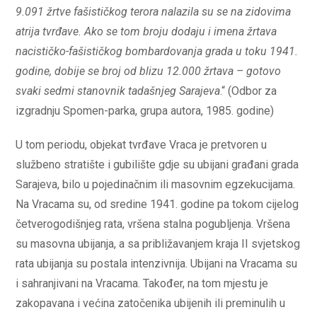
9.091 žrtve fašističkog terora nalazila su se na zidovima
atrija tvrđave. Ako se tom broju dodaju i imena žrtava
nacističko-fašističkog bombardovanja grada u toku 1941.
godine, dobije se broj od blizu 12.000 žrtava – gotovo
svaki sedmi stanovnik tadašnjeg Sarajeva
.“ (Odbor za
izgradnju Spomen-parka, grupa autora, 1985. godine)
U tom periodu, objekat tvrđave Vraca je pretvoren u
službeno stratište i gubilište gdje su ubijani građani grada
Sarajeva, bilo u pojedinačnim ili masovnim egzekucijama.
Na Vracama su, od sredine 1941. godine pa tokom cijelog
četverogodišnjeg rata, vršena stalna pogubljenja. Vršena
su masovna ubijanja, a sa približavanjem kraja II svjetskog
rata ubijanja su postala intenzivnija. Ubijani na Vracama su
i sahranjivani na Vracama. Također, na tom mjestu je
zakopavana i većina zatočenika ubijenih ili preminulih u