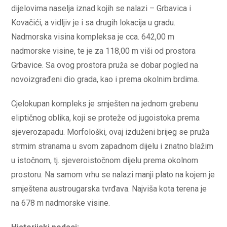
dijelovima naselja iznad kojih se nalazi – Grbavica i
Kovačići, a vidljiv je i sa drugih lokacija u gradu.
Nadmorska visina kompleksa je cca. 642,00 m
nadmorske visine, te je za 118,00 m viši od prostora
Grbavice. Sa ovog prostora pruža se dobar pogled na
novoizgrađeni dio grada, kao i prema okolnim brdima.
Cjelokupan kompleks je smješten na jednom grebenu
eliptičnog oblika, koji se proteže od jugoistoka prema
sjeverozapadu. Morfološki, ovaj izduženi brijeg se pruža
strmim stranama u svom zapadnom dijelu i znatno blažim
u istočnom, tj. sjeveroistočnom dijelu prema okolnom
prostoru. Na samom vrhu se nalazi manji plato na kojem je
smještena austrougarska tvrđava. Najviša kota terena je
na 678 m nadmorske visine.