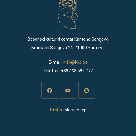
Bosanski kulturni centar Kantona Sarajevo
Branilaca Sarajeva 24, 71000 Sarajevo
E-mail .
info@bkc.ba
Telefon . +387 33 586 777
Opens
Opens
Opens
triptih
| blacksheep
in
in
in
a
a
a
new
new
new