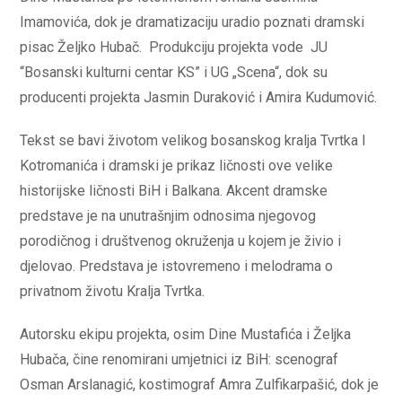
Imamovića, dok je dramatizaciju uradio poznati dramski
pisac Željko Hubač. Produkciju projekta vode JU
“Bosanski kulturni centar KS” i UG „Scena“, dok su
producenti projekta Jasmin Duraković i Amira Kudumović.
Tekst se bavi životom velikog bosanskog kralja Tvrtka I
Kotromanića i dramski je prikaz ličnosti ove velike
historijske ličnosti BiH i Balkana. Akcent dramske
predstave je na unutrašnjim odnosima njegovog
porodičnog i društvenog okruženja u kojem je živio i
djelovao. Predstava je istovremeno i melodrama o
privatnom životu Kralja Tvrtka.
Autorsku ekipu projekta, osim Dine Mustafića i Željka
Hubača, čine renomirani umjetnici iz BiH: scenograf
Osman Arslanagić, kostimograf Amra Zulfikarpašić, dok je