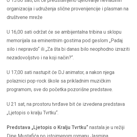
U 15:00 sati, bit će predstavljeno djelovanje nevladinih
organizacija i udruženja slične provenijencije i plasman na
društvene mreže
U 16,00 sati održat će se ambijentalna tribina u sklopu
memorijala sa eminentnim gostima pod geslom „Padaj
silo i nepravdo“ ili „Za šta bi danas bilo neophodno izraziti
nezadovoljstvo i na koji način?“.
U 17,00 sati nastupit će DJ animator, a nakon njega
polaznici pop-rock škole sa prikladnim muzičkim
programom, sve do početka pozorišne predstave.
U 21 sat, na prostoru tvrđave bit će izvedena predstava
„Ljetopis o kralju Tvrtku“.
Predstava „Ljetopis o Kralju Tvrtku“
nastala je u režiji
Dine Mustafića po istoimenom romanu Jasmina