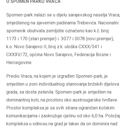
O SPOMEN PARKU VRACA
Spomen-park nalazi se u dijelu sarajevskog naselja Vraca,
smještenog na sjevernim padinama Trebevića. Nacionalni
spomenik obuhvata zemljište označeno kao k.č. broj:
1173 i 170 (stari premjer) i 3077 i 3078 (novi premjer),
k.o. Novo Sarajevo II, broj z.k. uloška CXXX/541 i
CXXXV/72, općina Novo Sarajevo, Federacija Bosne i
Hercegovine.
Predio Vraca, na kojem je izgrađen Spomen-park, je
smješten u zoni individualnog stanovanja brdskih dijelova
grada, sa dosta zelenila. Spomen-park je smješten na
dominantnoj koti, na prostoru oko austrougarske tvrđave.
Prostor kompleksa je sa svih strana ograničen kolskim
komunikacijama i zaokružuje cjelinu od oko 6,0 ha. Položaj
kompleksa u odnosu na grad je takav da on dominira nad