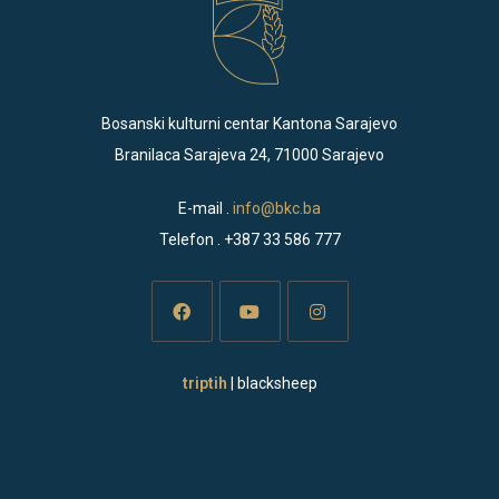
Bosanski kulturni centar Kantona Sarajevo
Branilaca Sarajeva 24, 71000 Sarajevo
E-mail .
info@bkc.ba
Telefon . +387 33 586 777
Opens
Opens
Opens
triptih
| blacksheep
in
in
in
a
a
a
new
new
new
tab
tab
tab