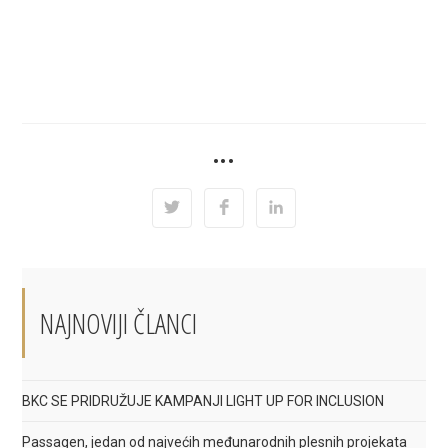
SHARE
•••
THIS
CONTENT
Opens
Opens
Opens
in
in
in
a
a
a
new
new
new
window
window
window
NAJNOVIJI ČLANCI
BKC SE PRIDRUŽUJE KAMPANJI LIGHT UP FOR INCLUSION
Passagen, jedan od najvećih međunarodnih plesnih projekata