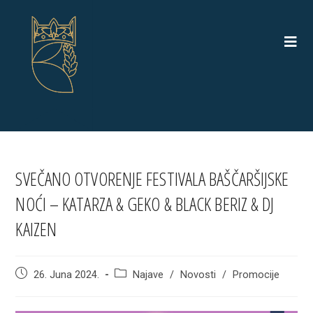
Skip
to
content
SVEČANO OTVORENJE FESTIVALA BAŠČARŠIJSKE
NOĆI – KATARZA & GEKO & BLACK BERIZ & DJ
KAIZEN
Post
Post
26. Juna 2024.
Najave
/
Novosti
/
Promocije
published:
category: