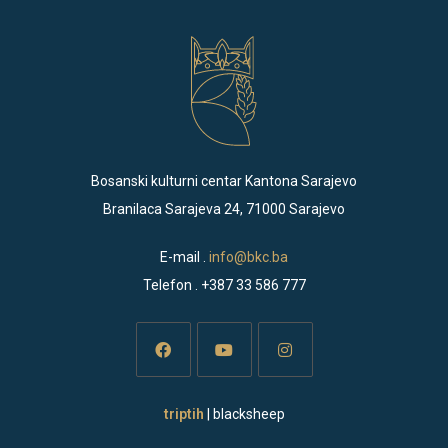
Bosanski kulturni centar Kantona Sarajevo
Branilaca Sarajeva 24, 71000 Sarajevo
E-mail .
info@bkc.ba
Telefon . +387 33 586 777
Opens
Opens
Opens
triptih
| blacksheep
in
in
in
a
a
a