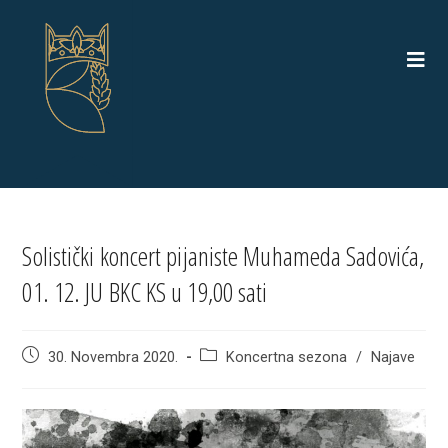
Skip
to
content
Solistički koncert pijaniste Muhameda Sadovića,
01. 12. JU BKC KS u 19,00 sati
Post
Post
30. Novembra 2020.
Koncertna sezona
/
Najave
published:
category: