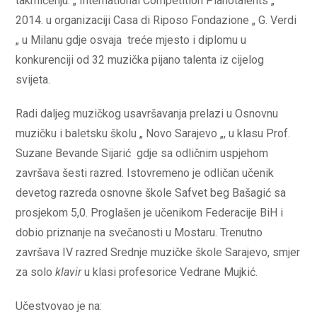
takmičenju: „ International Competition Pianotalents „
2014. u organizaciji Casa di Riposo Fondazione „ G. Verdi
„ u Milanu gdje osvaja treće mjesto i diplomu u
konkurenciji od 32 muzička pijano talenta iz cijelog
svijeta.
Radi daljeg muzičkog usavršavanja prelazi u Osnovnu
muzičku i baletsku školu „ Novo Sarajevo „, u klasu Prof.
Suzane Bevande Sijarić gdje sa odličnim uspjehom
završava šesti razred. Istovremeno je odličan učenik
devetog razreda osnovne škole Safvet beg Bašagić sa
prosjekom 5,0. Proglašen je učenikom Federacije BiH i
dobio priznanje na svečanosti u Mostaru. Trenutno
završava IV razred Srednje muzičke škole Sarajevo, smjer
za solo
klavir
u klasi profesorice Vedrane Mujkić.
Učestvovao je na: