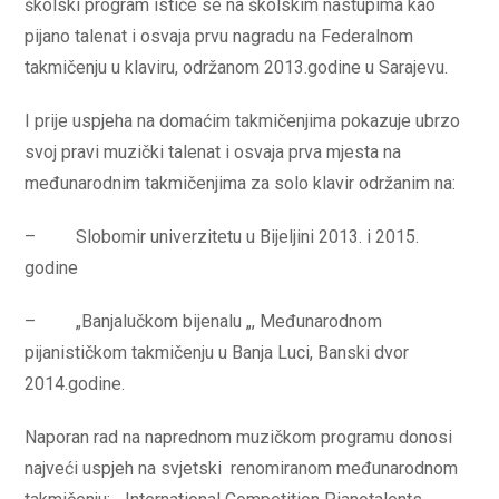
školski program ističe se na školskim nastupima kao
pijano talenat i osvaja prvu nagradu na Federalnom
takmičenju u klaviru, održanom 2013.godine u Sarajevu.
I prije uspjeha na domaćim takmičenjima pokazuje ubrzo
svoj pravi muzički talenat i osvaja prva mjesta na
međunarodnim takmičenjima za solo klavir održanim na:
– Slobomir univerzitetu u Bijeljini 2013. i 2015.
godine
– „Banjalučkom bijenalu „, Međunarodnom
pijanističkom takmičenju u Banja Luci, Banski dvor
2014.godine.
Naporan rad na naprednom muzičkom programu donosi
najveći uspjeh na svjetski renomiranom međunarodnom