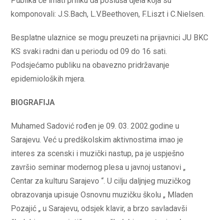
Publika će imati priliku da posluša djela koja su
komponovali: J.S.Bach, L.V.Beethoven, F.Liszt i C.Nielsen.
Besplatne ulaznice se mogu preuzeti na prijavnici JU BKC
KS svaki radni dan u periodu od 09 do 16 sati.
Podsjećamo publiku na obavezno pridržavanje
epidemioloških mjera.
BIOGRAFIJA
Muhamed Sadović rođen je 09. 03. 2002.godine u
Sarajevu. Već u predškolskim aktivnostima imao je
interes za scenski i muzički nastup, pa je uspješno
završio seminar modernog plesa u javnoj ustanovi „
Centar za kulturu Sarajevo “. U cilju daljnjeg muzičkog
obrazovanja upisuje Osnovnu muzičku školu „ Mladen
Pozajić „ u Sarajevu, odsjek klavir, a brzo savladavši