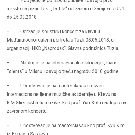
– Pobijedio je po izboru publike i osvojio prvo
mjesto na piano fest „Tattile“ održanom u Sarajevu od 21.
do 25.03.2018.
– Održao je solistički koncert za klavir u
Međunarodnoj galeriji portreta u Tuzli 08.05.2018. u
organizaciji HKD „Napredak“, Glavna podružnica Tuzla.
– Nastupio je na internacionalno takičenju „Piano
Talents“ u Milanu i osvojio treću nagradu 2018 godine
– Učestvovao je na masterclassu u okviru
Internacionalne ljetne muzičke akademije u Kijevu na
R.M.Glier institutu muzike kod prof. Yuri Kot i nastupio na
završnom koncertu.
– Učestvovao je na masterclassu kod prof. Kyu Kim
iz Koreje u Sarajevu