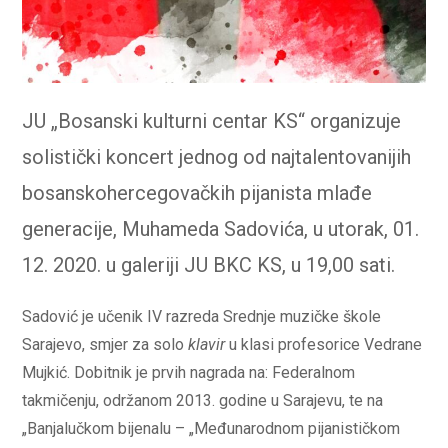
JU „Bosanski kulturni centar KS“ organizuje
solistički koncert jednog od najtalentovanijih
bosanskohercegovačkih pijanista mlađe
generacije, Muhameda Sadovića, u utorak, 01.
12. 2020. u galeriji JU BKC KS, u 19,00 sati.
Sadović je učenik IV razreda Srednje muzičke škole
Sarajevo, smjer za solo
klavir
u klasi profesorice Vedrane
Mujkić. Dobitnik je prvih nagrada na: Federalnom
takmičenju, održanom 2013. godine u Sarajevu, te na
„Banjalučkom bijenalu – „Međunarodnom pijanističkom