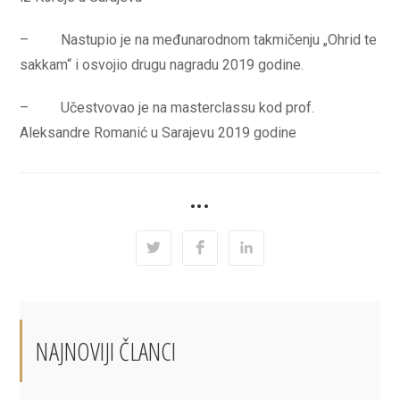
– Nastupio je na međunarodnom takmičenju „Ohrid te
sakkam“ i osvojio drugu nagradu 2019 godine.
– Učestvovao je na masterclassu kod prof.
Aleksandre Romanić u Sarajevu 2019 godine
SHARE
•••
THIS
CONTENT
Opens
Opens
Opens
in
in
in
a
a
a
new
new
new
window
window
window
NAJNOVIJI ČLANCI