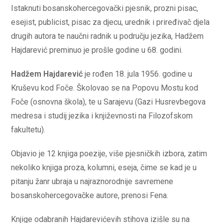
Istaknuti bosanskohercegovački pjesnik, prozni pisac,
esejist, publicist, pisac za djecu, urednik i priređivač djela
drugih autora te naučni radnik u području jezika, Hadžem
Hajdarević preminuo je prošle godine u 68. godini.
Hadžem Hajdarević
je rođen 18. jula 1956. godine u
Kruševu kod Foče. Školovao se na Popovu Mostu kod
Foče (osnovna škola), te u Sarajevu (Gazi Husrevbegova
medresa i studij jezika i književnosti na Filozofskom
fakultetu).
Objavio je 12 knjiga poezije, više pjesničkih izbora, zatim
nekoliko knjiga proza, kolumni, eseja, čime se kad je u
pitanju žanr ubraja u najraznorodnije savremene
bosanskohercegovačke autore, prenosi Fena.
Knjige odabranih Hajdarevićevih stihova izišle su na