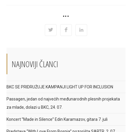
SHARE
•••
THIS
CONTENT
Opens
Opens
Opens
in
in
in
a
a
a
new
new
new
window
window
window
NAJNOVIJI ČLANCI
BKC SE PRIDRUŽUJE KAMPANJI LIGHT UP FOR INCLUSION
Passagen, jedan od najvećih međunarodnih plesnih projekata
za mlade, dolazi u BKC, 24. 07.
Koncert ”Made in Silence” Edin Karamazov, gitara 7. juli
Predstava “With Love From Bosnia” pozorišta SARTR, 2. 07.