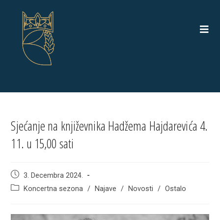
Skip
to
content
Sjećanje na književnika Hadžema Hajdarevića 4.
11. u 15,00 sati
Post
3. Decembra 2024.
published:
Post
Koncertna sezona
/
Najave
/
Novosti
/
Ostalo
category: