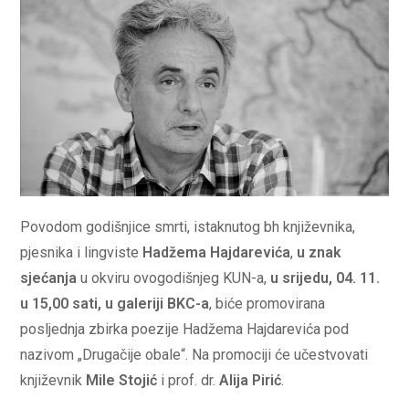
Povodom godišnjice smrti, istaknutog bh književnika,
pjesnika i lingviste
Hadžema Hajdarevića
,
u znak
sjećanja
u okviru ovogodišnjeg KUN-a,
u srijedu, 04. 11.
u 15,00 sati, u galeriji BKC-a
, biće promovirana
posljednja zbirka poezije Hadžema Hajdarevića pod
nazivom „Drugačije obale“. Na promociji će učestvovati
književnik
Mile Stojić
i prof. dr.
Alija Pirić
.