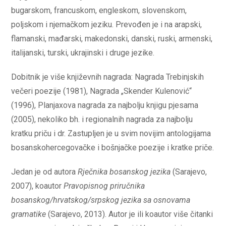
bugarskom, francuskom, engleskom, slovenskom,
poljskom i njemačkom jeziku. Prevođen je i na arapski,
flamanski, mađarski, makedonski, danski, ruski, armenski,
italijanski, turski, ukrajinski i druge jezike.
Dobitnik je više književnih nagrada: Nagrada Trebinjskih
večeri poezije (1981), Nagrada „Skender Kulenović“
(1996), Planjaxova nagrada za najbolju knjigu pjesama
(2005), nekoliko bh. i regionalnih nagrada za najbolju
kratku priču i dr. Zastupljen je u svim novijim antologijama
bosanskohercegovačke i bošnjačke poezije i kratke priče.
Jedan je od autora
Rječnika bosanskog jezika
(Sarajevo,
2007), koautor
Pravopisnog priručnika
bosanskog/hrvatskog/srpskog jezika sa osnovama
gramatike
(Sarajevo, 2013). Autor je ili koautor više čitanki