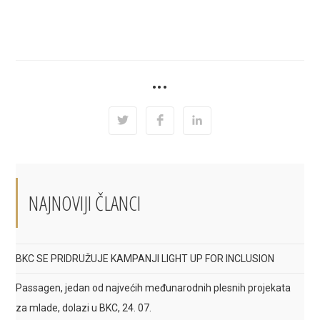
SHARE
•••
THIS
CONTENT
Opens
Opens
Opens
in
in
in
a
a
a
new
new
new
window
window
window
NAJNOVIJI ČLANCI
BKC SE PRIDRUŽUJE KAMPANJI LIGHT UP FOR INCLUSION
Passagen, jedan od najvećih međunarodnih plesnih projekata
za mlade, dolazi u BKC, 24. 07.