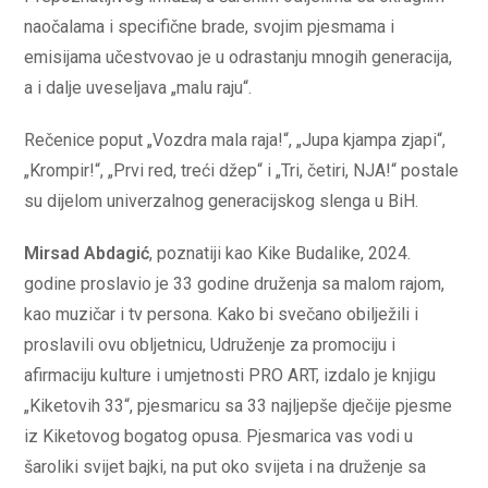
naočalama i specifične brade, svojim pjesmama i
emisijama učestvovao je u odrastanju mnogih generacija,
a i dalje uveseljava „malu raju“.
Rečenice poput „Vozdra mala raja!“, „Jupa kjampa zjapi“,
„Krompir!“, „Prvi red, treći džep“ i „Tri, četiri, NJA!“ postale
su dijelom univerzalnog generacijskog slenga u BiH.
Mirsad Abdagić
, poznatiji kao Kike Budalike, 2024.
godine proslavio je 33 godine druženja sa malom rajom,
kao muzičar i tv persona. Kako bi svečano obilježili i
proslavili ovu obljetnicu, Udruženje za promociju i
afirmaciju kulture i umjetnosti PRO ART, izdalo je knjigu
„Kiketovih 33“, pjesmaricu sa 33 najljepše dječije pjesme
iz Kiketovog bogatog opusa. Pjesmarica vas vodi u
šaroliki svijet bajki, na put oko svijeta i na druženje sa