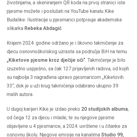
životinjama, a skeniranjem QR koda na prvoj stranici iste
pjesme možete i poslušati na YouTube kanalu Kike
Budalike. Ilustracije u pjesmarici potpisuje akademska
slikarka
Rebeka Abdagić
.
Krajem 2024. godine održano je i likovno takmičenje za
djecu osnovnoškolskog uzrasta sa područja BiH na temu
„Kiketove pjesme kroz dječije oči“
. Takmičenje je bilo
izuzetno uspješno, sa čak 127 prijavljenih radova, od kojih
su najbolja 3 nagrađena upravo pjesmaricom „Kiketovih
33“, dok je u uži krug takmičenja odabrano ukupno 39
malih autora.
U dugoj karijeri Kike je izdao preko
20 studijskih albuma
,
od čega 12 za djecu i mlade, te su njegove pjesme
objavljene u 4 pjesmarice, a 2024. uvrštene i u čitanke za
osnovnu školu. Njegove emisije na kanalima
Studio 99,