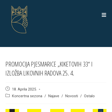
Skip
to
content
PROMOCIJA PJESMARICE „KIKETOVIH 33“ I
IZLOŽBA LIKOVNIH RADOVA 25. 4.
Post
18. Aprila 2025.
published:
Post
Koncertna sezona
/
Najave
/
Novosti
/
Ostalo
category: