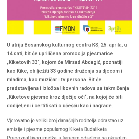
U atriju Bosanskog kulturnog centra KS, 25. aprila, u
14 sati, bit će upriličena promocija pjesmarice
„Kiketovih 33“, kojom će
Mirsad Abdagić
, poznatiji
kao Kike, obilježiti 33 godine druženja sa djecom i
mladima, kao muzičar i tv persona. Bit će
predstavljena i izložba likovnih radova sa takmičenja
„Kiketove pjesme kroz dječije oči“, na kojoj će biti
dodijeljeni i certifikati o učešću kao i nagrade.
Vjerovatno je veliki broj današnjih roditelja odrastao uz
emisije i pjesme popularnog Kiketa Budaliketa.
Prepoznatljivog imidža, u šarenim odijelima sa okruglim