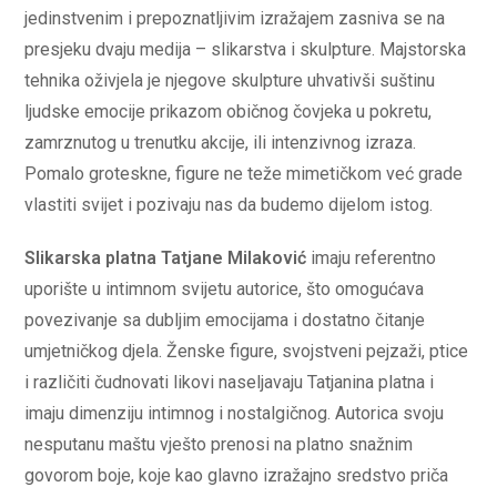
jedinstvenim i prepoznatljivim izražajem zasniva se na
presjeku dvaju medija – slikarstva i skulpture. Majstorska
tehnika oživjela je njegove skulpture uhvativši suštinu
ljudske emocije prikazom običnog čovjeka u pokretu,
zamrznutog u trenutku akcije, ili intenzivnog izraza.
Pomalo groteskne, figure ne teže mimetičkom već grade
vlastiti svijet i pozivaju nas da budemo dijelom istog.
Slikarska platna Tatjane Milaković
imaju referentno
uporište u intimnom svijetu autorice, što omogućava
povezivanje sa dubljim emocijama i dostatno čitanje
umjetničkog djela. Ženske figure, svojstveni pejzaži, ptice
i različiti čudnovati likovi naseljavaju Tatjanina platna i
imaju dimenziju intimnog i nostalgičnog. Autorica svoju
nesputanu maštu vješto prenosi na platno snažnim
govorom boje, koje kao glavno izražajno sredstvo priča