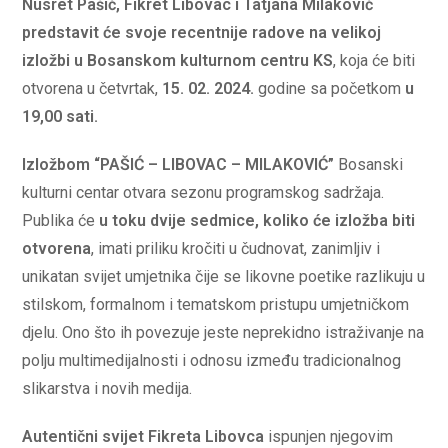
Nusret Pašić, Fikret Libovac i Tatjana Milaković
predstavit će svoje recentnije radove na velikoj
izložbi u Bosanskom kulturnom centru KS
, koja će biti
otvorena u četvrtak,
15. 02. 2024.
godine sa početkom
u
19,00 sati.
Izložbom “PAŠIĆ – LIBOVAC – MILAKOVIĆ”
Bosanski
kulturni centar otvara sezonu programskog sadržaja.
Publika će
u
toku dvije sedmice, koliko će izložba biti
otvorena
, imati priliku kročiti u čudnovat, zanimljiv i
unikatan svijet umjetnika čije se likovne poetike razlikuju u
stilskom, formalnom i tematskom pristupu umjetničkom
djelu. Ono što ih povezuje jeste neprekidno istraživanje na
polju multimedijalnosti i odnosu između tradicionalnog
slikarstva i novih medija.
Autentični svijet
Fikreta Libovca
ispunjen njegovim