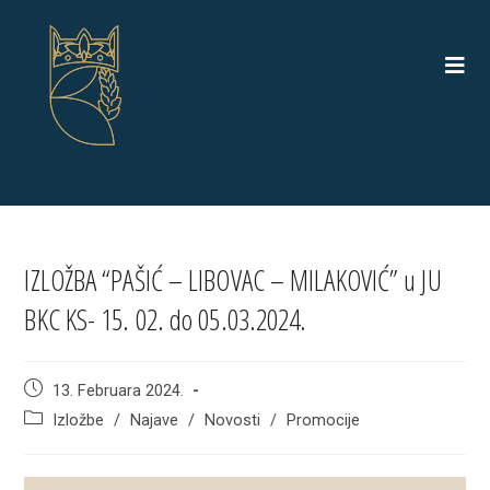
Skip
to
content
IZLOŽBA “PAŠIĆ – LIBOVAC – MILAKOVIĆ” u JU
BKC KS- 15. 02. do 05.03.2024.
Post
13. Februara 2024.
published:
Post
Izložbe
/
Najave
/
Novosti
/
Promocije
category: