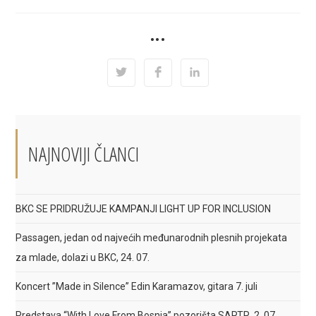
SHARE
•••
THIS
CONTENT
Opens
Opens
Opens
in
in
in
a
a
a
new
new
new
window
window
window
NAJNOVIJI ČLANCI
BKC SE PRIDRUŽUJE KAMPANJI LIGHT UP FOR INCLUSION
Passagen, jedan od najvećih međunarodnih plesnih projekata
za mlade, dolazi u BKC, 24. 07.
Koncert ”Made in Silence” Edin Karamazov, gitara 7. juli
Predstava “With Love From Bosnia” pozorišta SARTR, 2. 07.