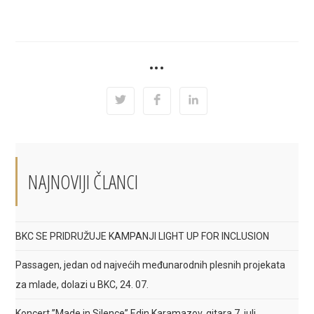
SHARE
•••
THIS
CONTENT
Opens
Opens
Opens
in
in
in
a
a
a
new
new
new
window
window
window
NAJNOVIJI ČLANCI
BKC SE PRIDRUŽUJE KAMPANJI LIGHT UP FOR INCLUSION
Passagen, jedan od najvećih međunarodnih plesnih projekata
za mlade, dolazi u BKC, 24. 07.
Koncert ”Made in Silence” Edin Karamazov, gitara 7. juli