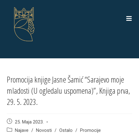
Skip
to
content
Promocija knjige Jasne Šamić “Sarajevo moje
mladosti (U ogledalu uspomena)”, Knjiga prva,
29. 5. 2023.
Post
25. Maja 2023.
published:
Post
Najave
/
Novosti
/
Ostalo
/
Promocije
category: