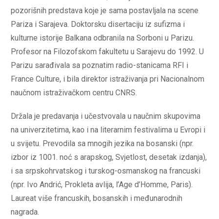
pozorišnih predstava koje je sama postavljala na scene
Pariza i Sarajeva. Doktorsku disertaciju iz sufizma i
kulturne istorije Balkana odbranila na Sorboni u Parizu.
Profesor na Filozofskom fakultetu u Sarajevu do 1992. U
Parizu sarađivala sa poznatim radio-stanicama RFI i
France Culture, i bila direktor istraživanja pri Nacionalnom
naučnom istraživačkom centru CNRS.
Držala je predavanja i učestvovala u naučnim skupovima
na univerzitetima, kao i na literarnim festivalima u Evropi i
u svijetu. Prevodila sa mnogih jezika na bosanski (npr.
izbor iz 1001. noć s arapskog, Svjetlost, desetak izdanja),
i sa srpskohrvatskog i turskog-osmanskog na francuski
(npr. Ivo Andrić, Prokleta avlija, l’Age d’Homme, Paris).
Laureat više francuskih, bosanskih i međunarodnih
nagrada.