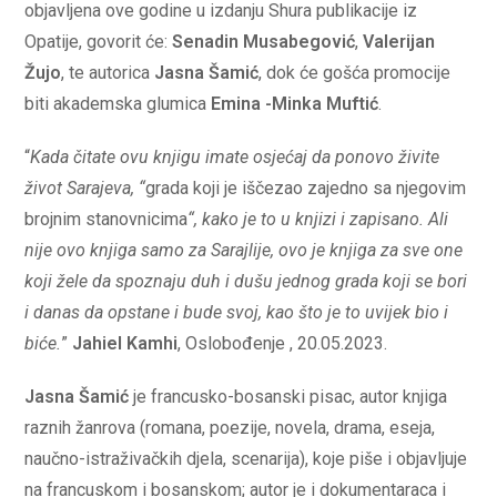
objavljena ove godine u izdanju Shura publikacije iz
Opatije, govorit će:
Senadin Musabegović
,
Valerijan
Žujo
, te autorica
Jasna Šamić
, dok će gošća promocije
biti akademska glumica
Emina -Minka Muftić
.
“
Kada čitate ovu knjigu imate osjećaj da ponovo živite
život Sarajeva, “
grada koji je iščezao zajedno sa njegovim
brojnim stanovnicima
“, kako je to u knjizi i zapisano. Ali
nije ovo knjiga samo za Sarajlije, ovo je knjiga za sve one
koji žele da spoznaju duh i dušu jednog grada koji se bori
i danas da opstane i bude svoj, kao što je to uvijek bio i
biće.
”
Jahiel Kamhi
, Oslobođenje , 20.05.2023.
Jasna Šamić
je francusko-bosanski pisac, autor knjiga
raznih žanrova (romana, poezije, novela, drama, eseja,
naučno-istraživačkih djela, scenarija), koje piše i objavljuje
na francuskom i bosanskom; autor je i dokumentaraca i