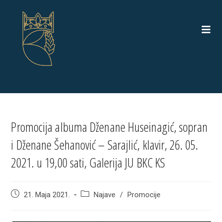
Skip
to
content
Promocija albuma Dženane Huseinagić, sopran
i Dženane Šehanović – Sarajlić, klavir, 26. 05.
2021. u 19,00 sati, Galerija JU BKC KS
Post
Post
21. Maja 2021.
Najave
/
Promocije
published:
category: