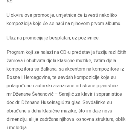
KS.
U okviru ove promocije, umjetnice će izvesti nekoliko
kompozicija koje će se naći na njihovom prvom albumu.
Ulaz na promociju je besplatan, uz pozivnice.
Program koji se nalazi na CD-u predstavlja fuziju različitih
žanrova i obuhvata djela klasične muzike, zatim djela
kompozitora sa Balkana, sa akcentom na kompozitore iz
Bosne i Hercegovine, te sevdah kompozicije koje su
prilagođene i autorski aranžirane od strane pijanistice
mr.Dženane Šehanović – Sarajlić za klavir i sopranistice
doc.dr. Dženane Huseinagić za glas. Sevdalinke su
obrađene u duhu klasične muzike, što im daje novu
dimenziju, ali je zadržana njihova osnovna struktura, oblik
i melodija.