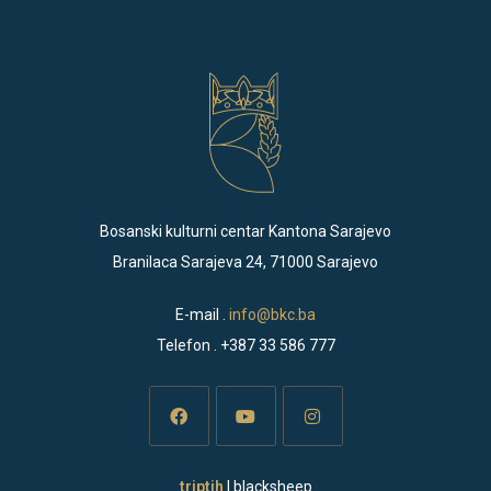
Bosanski kulturni centar Kantona Sarajevo
Branilaca Sarajeva 24, 71000 Sarajevo
E-mail .
info@bkc.ba
Telefon . +387 33 586 777
Opens
Opens
Opens
triptih
| blacksheep
in
in
in