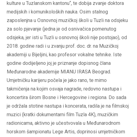
kulture u Tuzlanskom kantonu“, te dobija zvanje doktora
medijskih i komunikoloških nauka. Osim stalnog
zaposlenjna u Osnovnoj muzičkoj školi u Tuzli na odsjeku
za solo pjevanje (jedna je od osnivačica pomenutog
odsjeka, jer isti u Tuzli u osnovnoj školi nije postojao), od
2018. godine radi i u zvanju prof. doc. dr. na Muzičkoj
akademiji u Bijeljini, kao profesor vokalne tehnike. Iste
godine dodijeljeno joj je priznanje dopisnog člana
Međunarodne akademije MIANU IRASA Beograd.
Umjetničku karijeru počela je jako rano, te mimo
takmičenja na kojim osvaja nagrade, redovno nastupa i
koncertira širom Bosne i Hercegovine i regiona. Do sada
je održala stotine nastupa i koncerata, radila je na filmskoj
muzici (kratki dokumentarni film Tuzla 4K), muzičkim
radionicama, aktivno je učestvovala u Međunarodnom
horskom šampionatu Lege Artis, doprinosi umjetničkom