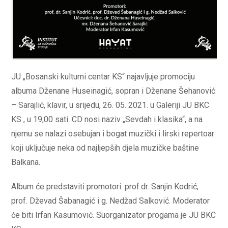
JU „Bosanski kulturni centar KS“ najavljuje promociju
albuma Dženane Huseinagić, sopran i Dženane Šehanović
– Sarajlić, klavir, u srijedu, 26. 05. 2021. u Galeriji JU BKC
KS , u 19,00 sati. CD nosi naziv „Sevdah i klasika“, a na
njemu se nalazi osebujan i bogat muzički i lirski repertoar
koji uključuje neka od najljepših djela muzičke baštine
Balkana.
Album će predstaviti promotori: prof.dr. Sanjin Kodrić,
prof. Dževad Šabanagić i g. Nedžad Salković. Moderator
će biti Irfan Kasumović. Suorganizator progama je JU BKC