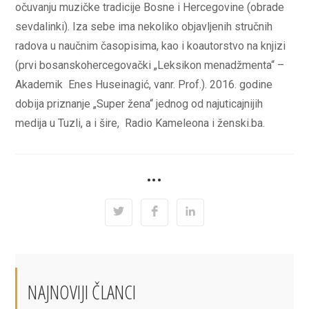
očuvanju muzičke tradicije Bosne i Hercegovine (obrade
sevdalinki). Iza sebe ima nekoliko objavljenih stručnih
radova u naučnim časopisima, kao i koautorstvo na knjizi
(prvi bosanskohercegovački „Leksikon menadžmenta“ –
Akademik Enes Huseinagić, vanr. Prof.). 2016. godine
dobija priznanje „Super žena“ jednog od najuticajnijih
medija u Tuzli, a i šire, Radio Kameleona i ženski.ba.
SHARE
•••
THIS
CONTENT
Opens
Opens
Opens
in
in
in
a
a
a
new
new
new
window
window
window
NAJNOVIJI ČLANCI