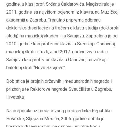
godine, u klasi prof. Srđana Čaldarovića. Magistrirala je
2011. godine sa najvišom ocjenom iz klavira, na Muzičkoj
akademiji u Zagrebu. Trenutno priprema odbranu
doktorske disertacije na trećem ciklusu studija (doktorski
studij) na muzičkoj akademiji u Sarajevu. Zaposlena je od
2010. godine kao profesor klavira u Srednjoj i Osnovnoj
muzičkoj školi u Tuzli, a od 2017. godine živi i radi u
Sarajevu kao profesor klavira u Osnovnoj muzičkoj i
baletnoj školi “Novo Sarajevo”.
Dobitnica je brojnih državnih i međunarodnih nagrada i
priznanja te Rektorove nagrade Sveučilišta u Zagrebu,
Hrvatska.
Na preporuku iz ureda bivšeg predsjednika Republike
Hrvatske, Stjepana Mesića, 2006. godine dobila je
hrvatsko državljanstvo, na osnovu umjetničkog i