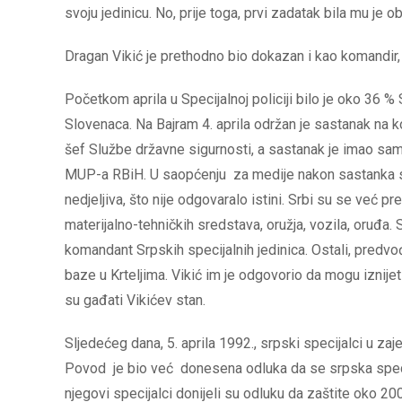
svoju jedinicu. No, prije toga, prvi zadatak bila mu je 
Dragan Vikić je prethodno bio dokazan i kao komandir, 
Početkom aprila u Specijalnoj policiji bilo je oko 36 %
Slovenaca. Na Bajram 4. aprila održan je sastanak na ko
šef Službe državne sigurnosti, a sastanak je imao sa
MUP-a RBiH. U saopćenju za medije nakon sastanka st
nedjeljiva, što nije odgovaralo istini. Srbi su se već pre
materijalno-tehničkih sredstava, oružja, vozila, oruđa.
komandant Srpskih specijalnih jedinica. Ostali, predvođe
baze u Krteljima. Vikić im je odgovorio da mogu iznij
su gađati Vikićev stan.
Sljedećeg dana, 5. aprila 1992., srpski specijalci u zaj
Povod je bio već donesena odluka da se srpska specijal
njegovi specijalci donijeli su odluku da zaštite oko 2