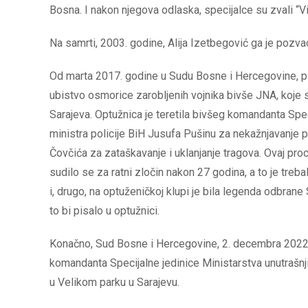
Bosna. I nakon njegova odlaska, specijalce su zvali “V
Na samrti, 2003. godine, Alija Izetbegović ga je pozvao
Od marta 2017. godine u Sudu Bosne i Hercegovine, pa
ubistvo osmorice zarobljenih vojnika bivše JNA, koje s
Sarajeva. Optužnica je teretila bivšeg komandanta Sp
ministra policije BiH Jusufa Pušinu za nekažnjavanje 
Čovčića za zataškavanje i uklanjanje tragova. Ovaj pr
sudilo se za ratni zločin nakon 27 godina, a to je treb
i, drugo, na optuženičkoj klupi je bila legenda odbrane S
to bi pisalo u optužnici.
Konačno, Sud Bosne i Hercegovine, 2. decembra 2022.
komandanta Specijalne jedinice Ministarstva unutrašnj
u Velikom parku u Sarajevu.