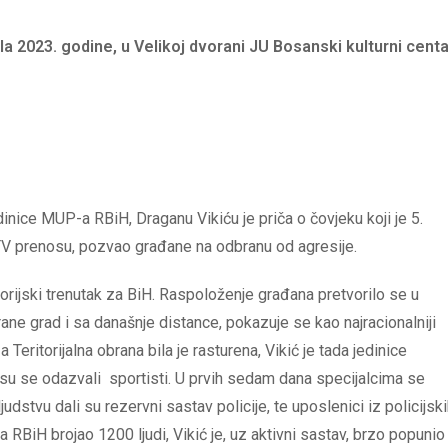
ila 2023. godine, u Velikoj dvorani JU Bosanski kulturni centa
nice MUP-a RBiH, Draganu Vikiću je priča o čovjeku koji je 5.
m TV prenosu, pozvao građane na odbranu od agresije.
orijski trenutak za BiH. Raspoloženje građana pretvorilo se u
ne grad i sa današnje distance, pokazuje se kao najracionalniji
Teritorijalna obrana bila je rasturena, Vikić je tada jedinice
e su se odazvali sportisti. U prvih sedam dana specijalcima se
udstvu dali su rezervni sastav policije, te uposlenici iz policijsk
 RBiH brojao 1200 ljudi, Vikić je, uz aktivni sastav, brzo popunio