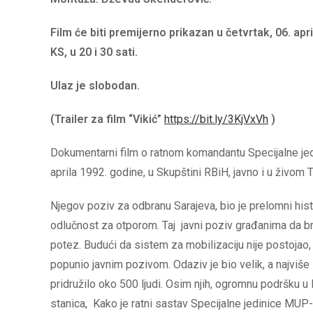
Film će biti premijerno prikazan u četvrtak, 06. apr
KS, u 20 i 30 sati.
Ulaz je slobodan.
(Trailer za film “Vikić”
https://bit.ly/3KjVxVh
)
Dokumentarni film o ratnom komandantu Specijalne jedi
aprila 1992. godine, u Skupštini RBiH, javno i u živo
Njegov poziv za odbranu Sarajeva, bio je prelomni hist
odlučnost za otporom. Taj javni poziv građanima da bra
potez. Budući da sistem za mobilizaciju nije postojao, a 
popunio javnim pozivom. Odaziv je bio velik, a najviš
pridružilo oko 500 ljudi. Osim njih, ogromnu podršku u lj
stanica, Kako je ratni sastav Specijalne jedinice MUP-a