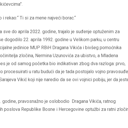
ikićevcima”.
 i rekao:“ Ti si za mene najveći borac.“
 sve do aprila 2022. godine, trajalo je suđenje optuženim za
e dogodilo 22. aprila 1992. godine u Velikom parku, u centru
ecijalne jedinice MUP RBiH Dragana Vikića i bivšeg pomoćnika
počinitelja zločina, Nermina Uzunovića za ubistvo, a Mladena
oces je od samog početka bio indikativan zbog dva razloga: prvo,
alo procesuirati u ratu budući da je tada postojalo vojno pravosuđ
arajeva Vikić koji nije naredio da se ovi vojnici pobiju, jer da jest
 godine, pravosnažno je oslobodio Dragana Vikića, ratnog
ih poslova Republike Bosne i Hercegovine optužbi za ratni zloči