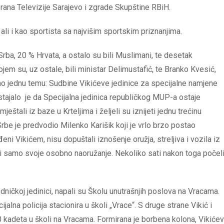
obrana Televizije Sarajevo i zgrade Skupštine RBiH.
ali i kao sportista sa najvišim sportskim priznanjima.
 Srba, 20 % Hrvata, a ostalo su bili Muslimani, te desetak
jem su, uz ostale, bili ministar Delimustafić, te Branko Kvesić,
mo jednu temu: Sudbine Vikićeve jedinice za specijalne namjene
ajalo je da Specijalna jedinica republičkog MUP-a ostaje
mještali iz baze u Krteljima i željeli su iznijeti jednu trećinu
 Srbe je predvodio Milenko Karišik koji je vrlo brzo postao
ni Vikićem, nisu dopuštali iznošenje oružja, streljiva i vozila iz
eti samo svoje osobno naoružanje. Nekoliko sati nakon toga počel
edničkoj jedinici, napali su Školu unutrašnjih poslova na Vracama.
na policija stacionira u školi „Vrace“. S druge strane Vikić i
00 kadeta u školi na Vracama. Formirana je borbena kolona, Vikićev