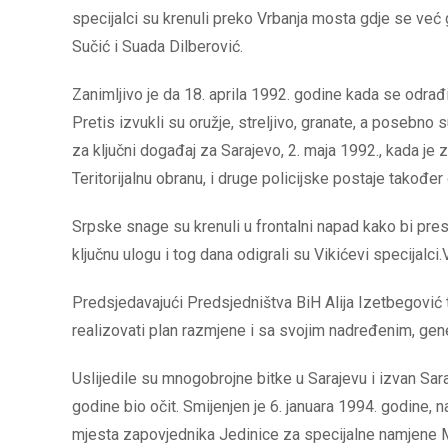
specijalci su krenuli preko Vrbanja mosta gdje se već g
Sučić i Suada Dilberović.
Zanimljivo je da 18. aprila 1992. godine kada se odrađi
Pretis izvukli su oružje, streljivo, granate, a posebno
za ključni događaj za Sarajevo, 2. maja 1992., kada je za
Teritorijalnu obranu, i druge policijske postaje takođe
Srpske snage su krenuli u frontalni napad kako bi presje
ključnu ulogu i tog dana odigrali su Vikićevi specijalci
Predsjedavajući Predsjedništva BiH Alija Izetbegović 
realizovati plan razmjene i sa svojim nadređenim, ge
Uslijedile su mnogobrojne bitke u Sarajevu i izvan Sara
godine bio očit. Smijenjen je 6. januara 1994. godine, na
mjesta zapovjednika Jedinice za specijalne namjene 