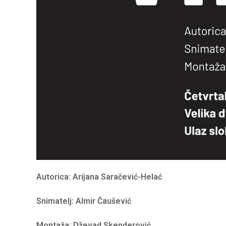
Autorica: Arijana Saračević-Helać
Snimatelj: Almir Čaušević
Montaža: Dževad Skenderović.