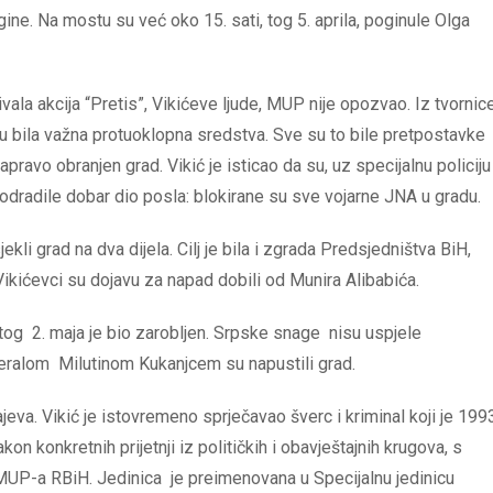
ine. Na mostu su već oko 15. sati, tog 5. aprila, poginule Olga
vala akcija “Pretis”, Vikićeve ljude, MUP nije opozvao. Iz tvornic
 su bila važna protuoklopna sredstva. Sve su to bile pretpostavke
pravo obranjen grad. Vikić je isticao da su, uz specijalnu policiju 
r odradile dobar dio posla: blokirane su sve vojarne JNA u gradu.
kli grad na dva dijela. Cilj je bila i zgrada Predsjedništva BiH,
.Vikićevci su dojavu za napad dobili od Munira Alibabića.
tog 2. maja je bio zarobljen. Srpske snage nisu uspjele
neralom Milutinom Kukanjcem su napustili grad.
jeva. Vikić je istovremeno sprječavao šverc i kriminal koji je 199
kon konkretnih prijetnji iz političkih i obavještajnih krugova, s
MUP-a RBiH. Jedinica je preimenovana u Specijalnu jedinicu