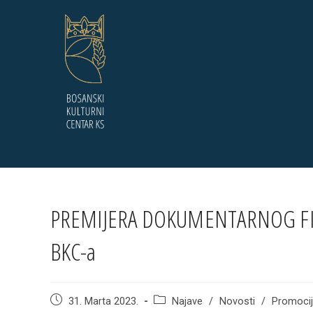
Skip
to
content
PREMIJERA DOKUMENTARNOG FILM
BKC-a
Post
Post
31. Marta 2023.
Najave
/
Novosti
/
Promoci