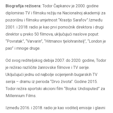
Biografija režisera:
Todor Čapkanov je 2000. godine
diplomirao TV i filmsku režiju na Nacionalnoj akademiji za
pozorišnu i filmsku umjetnost “Krastjo Sarafov”.Između
2001. i 2018. radio je kao prvi pomoćnik direktora i drugi
direktor u preko 50 filmova, uključujući naslove poput:
“Povratak”, “Varvarin”, “Hitmanov tjelohranitelj”, “London je
pao” i mnoge druge.
Od svog rediteljskog debija 2007. do 2020. godine, Todor
je režirao različite žanrovske filmove i TV serije.
Uključujući jednu od najbolje ocijenjenih bugarskih TV
serija – dramu iz perioda “Drvo života”. Godine 2015.
Todor režira sportski akcioni film “Boyka: Undisputed” za
Millennium Films.
Između 2016. i 2018. radio je kao voditelj emisije i glavni