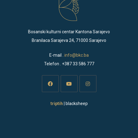
Bosanski kulturni centar Kantona Sarajevo
Branilaca Sarajeva 24, 71000 Sarajevo
E-mail .
info@bkc.ba
Telefon . +387 33 586 777
Opens
Opens
Opens
triptih
| blacksheep
in
in
in
a
a
a
new
new
new
tab
tab
tab