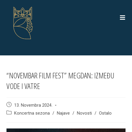
Skip
to
content
“NOVEMBAR FILM FEST” MEGDAN: IZMEĐU
VODE I VATRE
Post
13. Novembra 2024.
published:
Post
Koncertna sezona
/
Najave
/
Novosti
/
Ostalo
category: