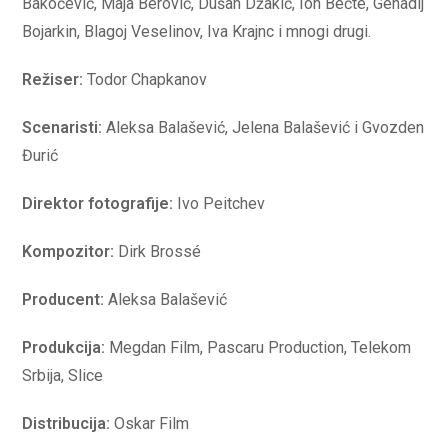
Bakočević, Maja Berović, Dušan Džakić, Ion Bečte, Genadij
Bojarkin, Blagoj Veselinov, Iva Krajnc i mnogi drugi.
Režiser:
Todor Chapkanov
Scenaristi:
Aleksa Balašević, Jelena Balašević i Gvozden
Đurić
Direktor fotografije:
Ivo Peitchev
Kompozitor:
Dirk Brossé
Producent:
Aleksa Balašević
Produkcija:
Megdan Film, Pascaru Production, Telekom
Srbija, Slice
Distribucija:
Oskar Film