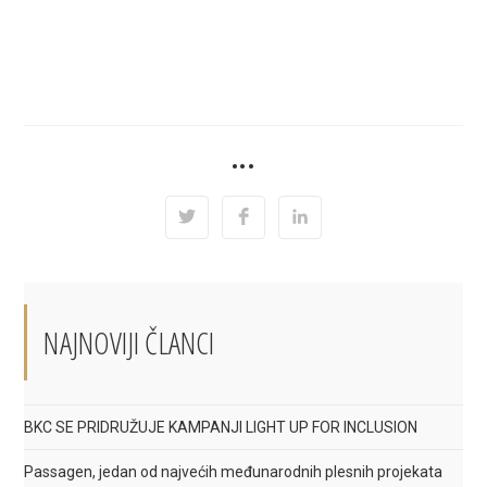
SHARE
•••
THIS
CONTENT
Opens
Opens
Opens
in
in
in
a
a
a
new
new
new
window
window
window
NAJNOVIJI ČLANCI
BKC SE PRIDRUŽUJE KAMPANJI LIGHT UP FOR INCLUSION
Passagen, jedan od najvećih međunarodnih plesnih projekata