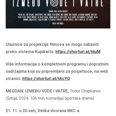
Ulaznice za projekcije filmova se mogu nabaviti
preko sistema Kupikartu:
https://shorturl.at/tiIuM
Više informacija o kompletnom programu i popratnim
sadržajima koji su pripremljeni za posjetioce, na web
stranici:
https://shorturl.at/tAcYQ
MEGDAN: IZMEĐU VODE I VATRE,
Todor Chapkanov
(Srbija, 2024. 106 min, komedija/sportska drama)
21. 11. u 20 sati, Velika dvorana BKC-a.