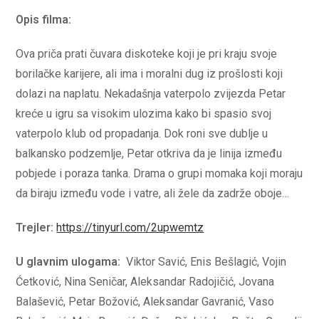
Opis filma:
Ova priča prati čuvara diskoteke koji je pri kraju svoje
borilačke karijere, ali ima i moralni dug iz prošlosti koji
dolazi na naplatu. Nekadašnja vaterpolo zvijezda Petar
kreće u igru sa visokim ulozima kako bi spasio svoj
vaterpolo klub od propadanja. Dok roni sve dublje u
balkansko podzemlje, Petar otkriva da je linija između
pobjede i poraza tanka. Drama o grupi momaka koji moraju
da biraju između vode i vatre, ali žele da zadrže oboje…
Trejler:
https://tinyurl.com/2upwemtz
U glavnim ulogama:
Viktor Savić, Enis Bešlagić, Vojin
Ćetković, Nina Seničar, Aleksandar Radojičić, Jovana
Balašević, Petar Božović, Aleksandar Gavranić, Vaso