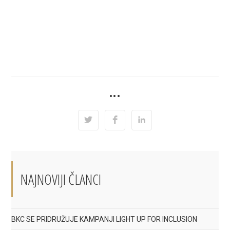
SHARE
•••
THIS
CONTENT
Opens
Opens
Opens
in
in
in
a
a
a
new
new
new
window
window
window
NAJNOVIJI ČLANCI
BKC SE PRIDRUŽUJE KAMPANJI LIGHT UP FOR INCLUSION