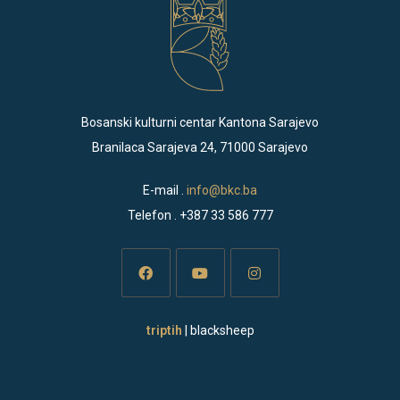
Bosanski kulturni centar Kantona Sarajevo
Branilaca Sarajeva 24, 71000 Sarajevo
E-mail .
info@bkc.ba
Telefon . +387 33 586 777
Opens
Opens
Opens
triptih
| blacksheep
in
in
in
a
a
a
new
new
new