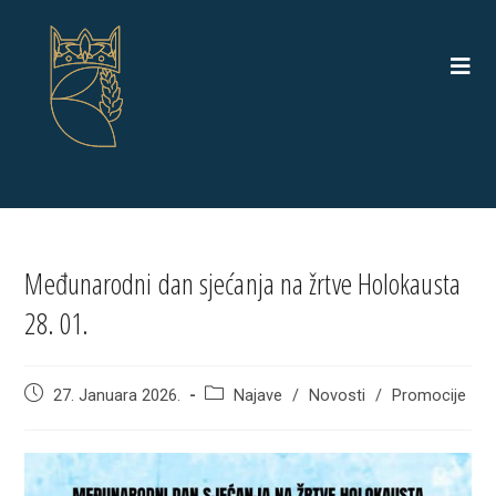
Skip
to
content
Međunarodni dan sjećanja na žrtve Holokausta
28. 01.
Post
Post
27. Januara 2026.
Najave
/
Novosti
/
Promocije
published:
category: