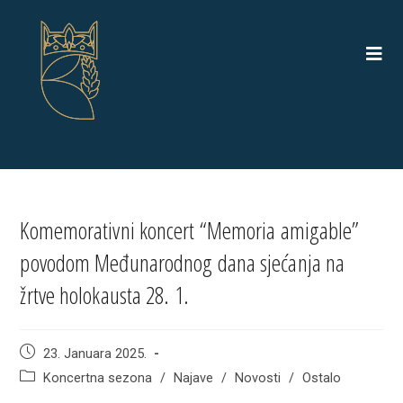
Skip
to
content
Komemorativni koncert “Memoria amigable”
povodom Međunarodnog dana sjećanja na
žrtve holokausta 28. 1.
Post
23. Januara 2025.
published:
Post
Koncertna sezona
/
Najave
/
Novosti
/
Ostalo
category: