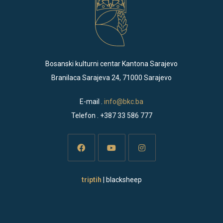
Bosanski kulturni centar Kantona Sarajevo
Branilaca Sarajeva 24, 71000 Sarajevo
E-mail .
info@bkc.ba
Telefon . +387 33 586 777
Opens
Opens
Opens
triptih
| blacksheep
in
in
in
a
a
a
new
new
new