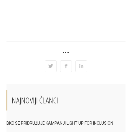
SHARE
•••
THIS
CONTENT
Opens
Opens
Opens
in
in
in
a
a
a
new
new
new
window
window
window
NAJNOVIJI ČLANCI
BKC SE PRIDRUŽUJE KAMPANJI LIGHT UP FOR INCLUSION