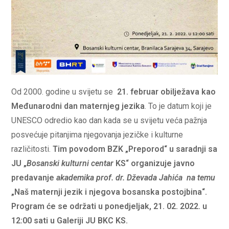
Od 2000. godine u svijetu se
21. februar obilježava kao
Međunarodni dan maternjeg jezika
. To je datum koji je
UNESCO odredio kao dan kada se u svijetu veća pažnja
posvećuje pitanjima njegovanja jezičke i kulturne
različitosti.
Tim povodom BZK „Preporod“ u saradnji sa
JU „
Bosanski kulturni centar
KS“ organizuje javno
predavanje
akademika prof. dr. Dževada Jahića na temu
„Naš maternji jezik i njegova bosanska postojbina“.
Program će se održati u ponedjeljak, 21. 02. 2022. u
12:00 sati u Galeriji JU BKC KS.