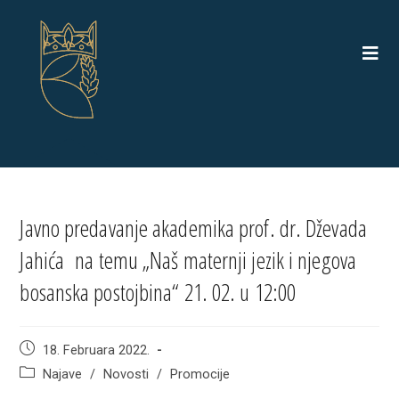
Skip
to
content
Javno predavanje akademika prof. dr. Dževada
Jahića na temu „Naš maternji jezik i njegova
bosanska postojbina“ 21. 02. u 12:00
Post
18. Februara 2022.
published:
Post
Najave
/
Novosti
/
Promocije
category: