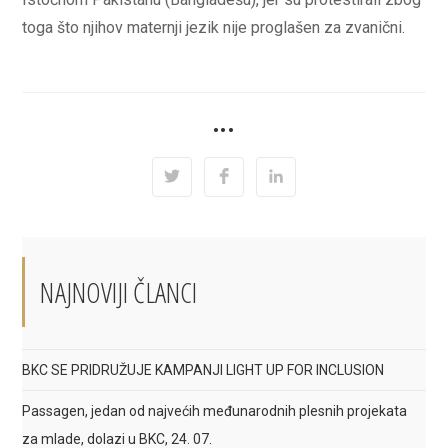
toga što njihov maternji jezik nije proglašen za zvanični.
SHARE
•••
THIS
CONTENT
Opens
Opens
Opens
in
in
in
a
a
a
new
new
new
window
window
window
NAJNOVIJI ČLANCI
BKC SE PRIDRUŽUJE KAMPANJI LIGHT UP FOR INCLUSION
Passagen, jedan od najvećih međunarodnih plesnih projekata
za mlade, dolazi u BKC, 24. 07.