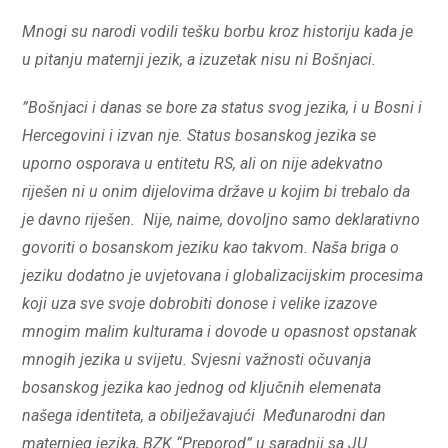
Mnogi su narodi vodili tešku borbu kroz historiju kada je
u pitanju maternji jezik, a izuzetak nisu ni Bošnjaci.
”Bošnjaci i danas se bore za status svog jezika, i u Bosni i
Hercegovini i izvan nje. Status bosanskog jezika se
uporno osporava u entitetu RS, ali on nije adekvatno
riješen ni u onim dijelovima države u kojim bi trebalo da
je davno riješen. Nije, naime, dovoljno samo deklarativno
govoriti o bosanskom jeziku kao takvom. Naša briga o
jeziku dodatno je uvjetovana i globalizacijskim procesima
koji uza sve svoje dobrobiti donose i velike izazove
mnogim malim kulturama i dovode u opasnost opstanak
mnogih jezika u svijetu. Svjesni važnosti očuvanja
bosanskog jezika kao jednog od ključnih elemenata
našega identiteta, a obilježavajući Međunarodni dan
maternjeg jezika, BZK “Preporod” u saradnji sa JU