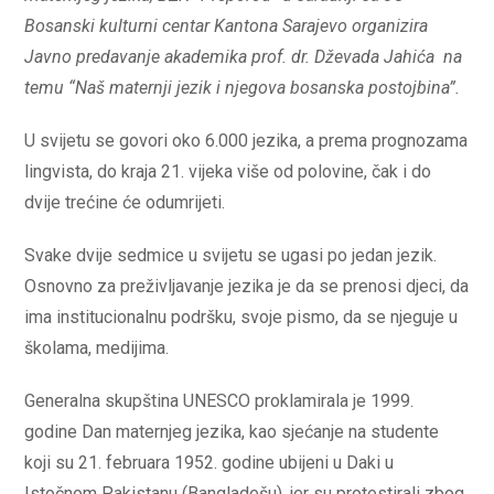
Bosanski kulturni centar Kantona Sarajevo organizira
Javno predavanje akademika prof. dr. Dževada Jahića na
temu “Naš maternji jezik i njegova bosanska postojbina”.
U svijetu se govori oko 6.000 jezika, a prema prognozama
lingvista, do kraja 21. vijeka više od polovine, čak i do
dvije trećine će odumrijeti.
Svake dvije sedmice u svijetu se ugasi po jedan jezik.
Osnovno za preživljavanje jezika je da se prenosi djeci, da
ima institucionalnu podršku, svoje pismo, da se njeguje u
školama, medijima.
Generalna skupština UNESCO proklamirala je 1999.
godine Dan maternjeg jezika, kao sjećanje na studente
koji su 21. februara 1952. godine ubijeni u Daki u
Istočnom Pakistanu (Bangladešu), jer su protestirali zbog