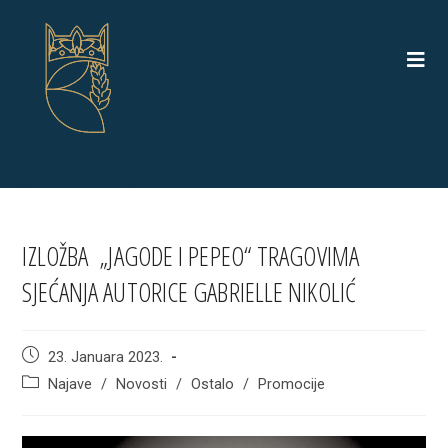
Skip
to
content
IZLOŽBA „JAGODE I PEPEO“ TRAGOVIMA
SJEĆANJA AUTORICE GABRIELLE NIKOLIĆ
Post
23. Januara 2023.
published:
Post
Najave
/
Novosti
/
Ostalo
/
Promocije
category: