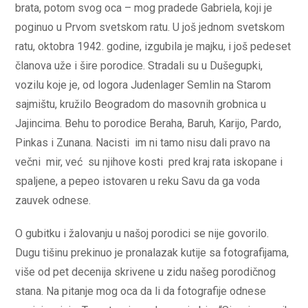
brata, potom svog oca – mog pradede Gabriela, koji je
poginuo u Prvom svetskom ratu. U još jednom svetskom
ratu, oktobra 1942. godine, izgubila je majku, i još pedeset
članova uže i šire porodice. Stradali su u Dušegupki,
vozilu koje je, od logora Judenlager Semlin na Starom
sajmištu, kružilo Beogradom do masovnih grobnica u
Jajincima. Behu to porodice Beraha, Baruh, Karijo, Pardo,
Pinkas i Zunana. Nacisti im ni tamo nisu dali pravo na
večni mir, već su njihove kosti pred kraj rata iskopane i
spaljene, a pepeo istovaren u reku Savu da ga voda
zauvek odnese.
O gubitku i žalovanju u našoj porodici se nije govorilo.
Dugu tišinu prekinuo je pronalazak kutije sa fotografijama,
više od pet decenija skrivene u zidu našeg porodičnog
stana. Na pitanje mog oca da li da fotografije odnese