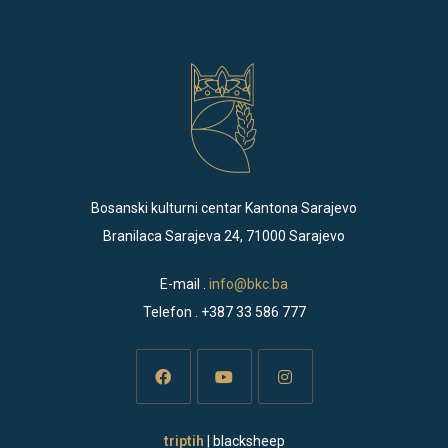
Bosanski kulturni centar Kantona Sarajevo
Branilaca Sarajeva 24, 71000 Sarajevo
E-mail .
info@bkc.ba
Telefon . +387 33 586 777
Opens
Opens
Opens
triptih
| blacksheep
in
in
in