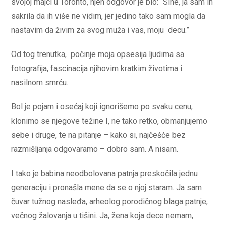
svojoj majci u Toronto, njen odgovor je bio: “Sine, ja sam ih
sakrila da ih više ne vidim, jer jedino tako sam mogla da
nastavim da živim za svog muža i vas, moju decu.”
Od tog trenutka, počinje moja opsesija ljudima sa
fotografija, fascinacija njihovim kratkim životima i
nasilnom smrću.
Bol je pojam i osećaj koji ignorišemo po svaku cenu,
klonimo se njegove težine I, ne tako retko, obmanjujemo
sebe i druge, te na pitanje – kako si, najčešće bez
razmišljanja odgovaramo – dobro sam. A nisam.
I tako je babina neodbolovana patnja preskočila jednu
generaciju i pronašla mene da se o njoj staram. Ja sam
čuvar tužnog nasleđa, arheolog porodičnog blaga patnje,
večnog žalovanja u tišini. Ja, žena koja dece nemam,