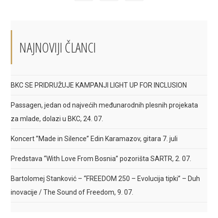
in
in
in
a
a
a
new
new
new
window
window
window
NAJNOVIJI ČLANCI
BKC SE PRIDRUŽUJE KAMPANJI LIGHT UP FOR INCLUSION
Passagen, jedan od najvećih međunarodnih plesnih projekata
za mlade, dolazi u BKC, 24. 07.
Koncert ”Made in Silence” Edin Karamazov, gitara 7. juli
Predstava “With Love From Bosnia” pozorišta SARTR, 2. 07.
Bartolomej Stanković – “FREEDOM 250 – Evolucija tipki” – Duh
inovacije / The Sound of Freedom, 9. 07.