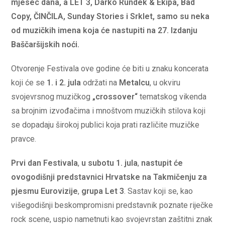
mjesec dana, a LET 3, Darko Rundek & Ekipa, Bad
Copy, ČINČILA, Sunday Stories i Srklet, samo su neka
od muzičkih imena koja će nastupiti na 27. Izdanju
Baščaršijskih noći.
Otvorenje Festivala ove godine će biti u znaku koncerata
koji će se
1. i 2. jula
održati na
Metalcu
, u okviru
svojevrsnog muzičkog
„crossover“
tematskog vikenda
sa brojnim izvođačima i mnoštvom muzičkih stilova koji
se dopadaju širokoj publici koja prati različite muzičke
pravce.
Prvi dan Festivala
,
u subotu 1. jula
,
nastupit će
ovogodišnji predstavnici Hrvatske na Takmičenju za
pjesmu Eurovizije
,
grupa Let 3
. Sastav koji se, kao
višegodišnji beskompromisni predstavnik poznate riječke
rock scene, uspio nametnuti kao svojevrstan zaštitni znak