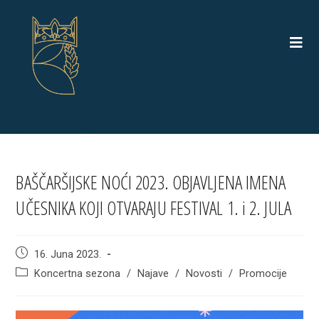
Skip
to
content
BAŠČARŠIJSKE NOĆI 2023. OBJAVLJENA IMENA
UČESNIKA KOJI OTVARAJU FESTIVAL 1. i 2. JULA
Post
16. Juna 2023.
published:
Post
Koncertna sezona
/
Najave
/
Novosti
/
Promocije
category: