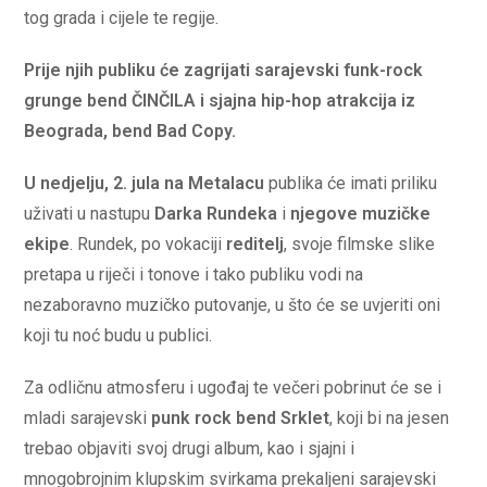
tog grada i cijele te regije.
Prije njih publiku će zagrijati sarajevski funk-rock
grunge bend ČINČILA i sjajna hip-hop atrakcija iz
Beograda, bend Bad Copy.
U nedjelju, 2. jula na Metalacu
publika će imati priliku
uživati u nastupu
Darka Rundeka
i
njegove muzičke
ekipe
. Rundek, po vokaciji
reditelj
, svoje filmske slike
pretapa u riječi i tonove i tako publiku vodi na
nezaboravno muzičko putovanje, u što će se uvjeriti oni
koji tu noć budu u publici.
Za odličnu atmosferu i ugođaj te večeri pobrinut će se i
mladi sarajevski
punk rock bend Srklet
, koji bi na jesen
trebao objaviti svoj drugi album, kao i sjajni i
mnogobrojnim klupskim svirkama prekaljeni sarajevski