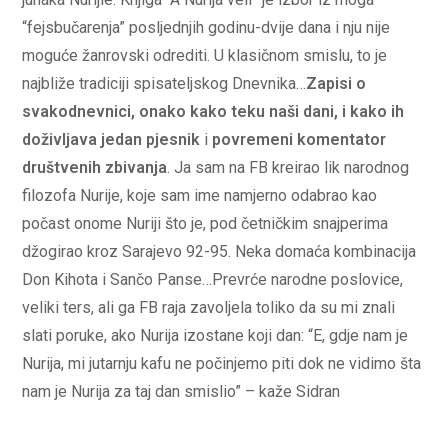
“fejsbučarenja” posljednjih godinu-dvije dana i nju nije
moguće žanrovski odrediti. U klasičnom smislu, to je
najbliže tradiciji spisateljskog Dnevnika…
Zapisi o
svakodnevnici, onako kako teku naši dani, i kako ih
doživljava jedan pjesnik
i
povremeni komentator
društvenih zbivanja
. Ja sam na FB kreirao lik narodnog
filozofa Nurije, koje sam ime namjerno odabrao kao
počast onome Nuriji što je, pod četničkim snajperima
džogirao kroz Sarajevo 92-95. Neka domaća kombinacija
Don Kihota i Sančo Panse…Prevrće narodne poslovice,
veliki ters, ali ga FB raja zavoljela toliko da su mi znali
slati poruke, ako Nurija izostane koji dan: “E, gdje nam je
Nurija, mi jutarnju kafu ne počinjemo piti dok ne vidimo šta
nam je Nurija za taj dan smislio” – kaže Sidran