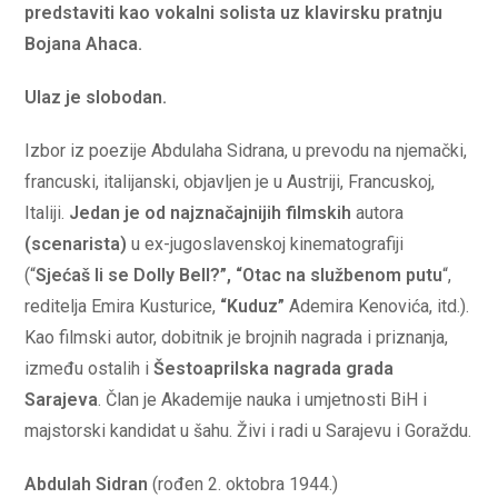
predstaviti kao vokalni solista uz klavirsku pratnju
Bojana Ahaca.
Ulaz je slobodan.
Izbor iz poezije Abdulaha Sidrana, u prevodu na njemački,
francuski, italijanski, objavljen je u Austriji, Francuskoj,
Italiji.
Jedan je od najznačajnijih filmskih
autora
(scenarista)
u ex-jugoslavenskoj kinematografiji
(“
Sjećaš li se Dolly Bell?”, “Otac na službenom putu
“,
reditelja Emira Kusturice,
“Kuduz”
Ademira Kenovića, itd.).
Kao filmski autor, dobitnik je brojnih nagrada i priznanja,
između ostalih i
Šestoaprilska nagrada grada
Sarajeva
. Član je Akademije nauka i umjetnosti BiH i
majstorski kandidat u šahu. Živi i radi u Sarajevu i Goraždu.
Abdulah Sidran
(rođen 2. oktobra 1944.)