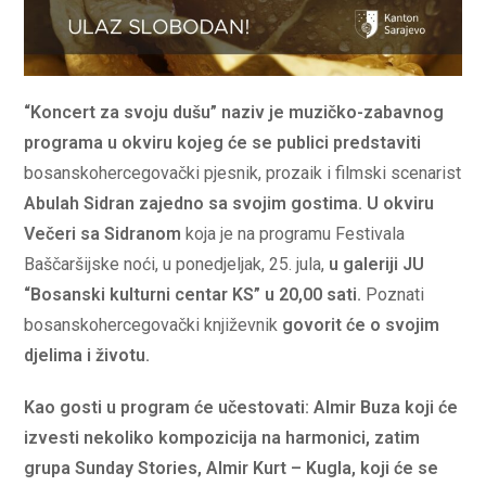
“Koncert za svoju dušu” naziv je muzičko-zabavnog
programa u okviru kojeg će se publici predstaviti
bosanskohercegovački pjesnik, prozaik i filmski scenarist
Abulah Sidran zajedno sa svojim gostima. U okviru
Večeri sa Sidranom
koja je na programu Festivala
Baščaršijske noći, u ponedjeljak, 25. jula,
u galeriji JU
“Bosanski kulturni centar KS” u 20,00 sati.
Poznati
bosanskohercegovački književnik
govorit će o svojim
djelima i životu.
Kao gosti u program će učestovati: Almir Buza koji će
izvesti nekoliko kompozicija na harmonici, zatim
grupa Sunday Stories, Almir Kurt – Kugla, koji će se