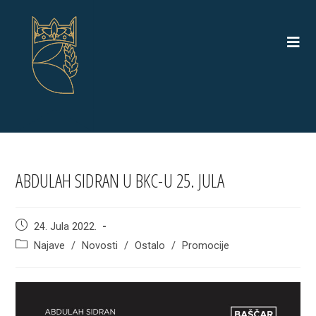
Skip
to
content
ABDULAH SIDRAN U BKC-U 25. JULA
Post
24. Jula 2022.
published:
Post
Najave
/
Novosti
/
Ostalo
/
Promocije
category: