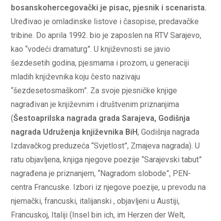
bosanskohercegovački je pisac, pjesnik i scenarista.
Uređivao je omladinske listove i časopise, predavačke
tribine. Do aprila 1992. bio je zaposlen na RTV Sarajevo,
kao “vodeći dramaturg”. U književnosti se javio
šezdesetih godina, pjesmama i prozom, u generaciji
mladih književnika koju često nazivaju
“šezdesetosmaškom”. Za svoje pjesničke knjige
nagrađivan je književnim i društvenim priznanjima
(
Šestoaprilska nagrada grada Sarajeva, Godišnja
nagrada Udruženja književnika BiH
, Godišnja nagrada
Izdavačkog preduzeća “Svjetlost”, Zmajeva nagrada). U
ratu objavljena, knjiga njegove poezije “Sarajevski tabut”
nagrađena je priznanjem, “Nagradom slobode”, PEN-
centra Francuske. Izbori iz njegove poezije, u prevodu na
njemački, francuski, italijanski , objavljeni u Austiji,
Francuskoj, Italiji (Insel bin ich, im Herzen der Welt,