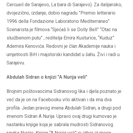
Cercueil de Sarajevo, La bara di Sarajevo). Za italijansko,
dvojezično, izdanje, dobio nagradu ”Premio letterario
1996 della Fondazione Laboratorio Mediterraneo”.
Scenarista je filmova “Sjećaš li se Dolly Bell” “Otac na
sluižbenom putu” , reditelja Emira Kusturice, “Kuduz”
Ademira Kenovića. Redovni je član Akademije nauka i
umjetnosti BiH i majstorski kandidat u šahu. Živi i radi u
Sarajevu.
Abdulah Sidran o knjizi ”A Nurija veli”
Brojnim poštovaocima Sidranovog lika i djela poznato je
već da je on na Facebooku vrlo aktivan i da ima dva
profila. Jedan pravog imena Abdulah Sidran, a drugi pod
imenom Sidran A Nurija. Upravo ovaj drugi kumovao je
nastanku knjige koja je sabrala mudrosti Sidranovog
junaka Nurijie. Knjiga “A Nurija veli” je izbor iz moga