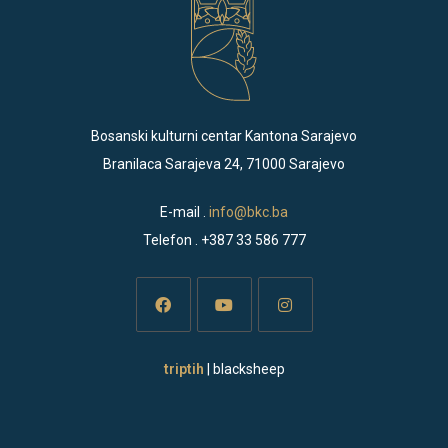
Bosanski kulturni centar Kantona Sarajevo
Branilaca Sarajeva 24, 71000 Sarajevo
E-mail .
info@bkc.ba
Telefon . +387 33 586 777
Opens
Opens
Opens
triptih
| blacksheep
in
in
in
a
a
a
new
new
new