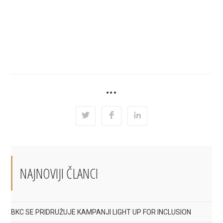
SHARE
•••
THIS
CONTENT
Opens
Opens
Opens
in
in
in
a
a
a
new
new
new
window
window
window
NAJNOVIJI ČLANCI
BKC SE PRIDRUŽUJE KAMPANJI LIGHT UP FOR INCLUSION