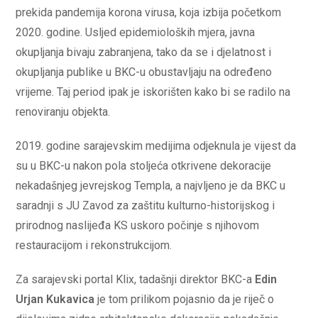
prekida pandemija korona virusa, koja izbija početkom
2020. godine. Usljed epidemioloških mjera, javna
okupljanja bivaju zabranjena, tako da se i djelatnost i
okupljanja publike u BKC-u obustavljaju na određeno
vrijeme. Taj period ipak je iskorišten kako bi se radilo na
renoviranju objekta.
2019. godine sarajevskim medijima odjeknula je vijest da
su u BKC-u nakon pola stoljeća otkrivene dekoracije
nekadašnjeg jevrejskog Templa, a najvljeno je da BKC u
saradnji s JU Zavod za zaštitu kulturno-historijskog i
prirodnog naslijeđa KS uskoro počinje s njihovom
restauracijom i rekonstrukcijom.
Za sarajevski portal Klix, tadašnji direktor BKC-a
Edin
Urjan Kukavica
je tom prilikom pojasnio da je riječ o