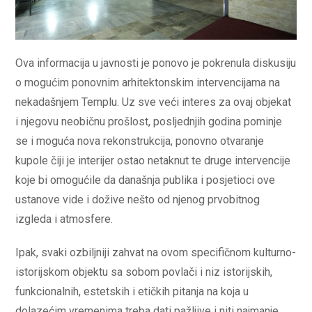
Ova informacija u javnosti je ponovo je pokrenula diskusiju
o mogućim ponovnim arhitektonskim intervencijama na
nekadašnjem Templu. Uz sve veći interes za ovaj objekat
i njegovu neobičnu prošlost, posljednjih godina pominje
se i moguća nova rekonstrukcija, ponovno otvaranje
kupole čiji je interijer ostao netaknut te druge intervencije
koje bi omogućile da današnja publika i posjetioci ove
ustanove vide i dožive nešto od njenog prvobitnog
izgleda i atmosfere.
Ipak, svaki ozbiljniji zahvat na ovom specifičnom kulturno-
istorijskom objektu sa sobom povlači i niz istorijskih,
funkcionalnih, estetskih i etičkih pitanja na koja u
dolazećim vremenima treba dati pažljive i niti najmanje