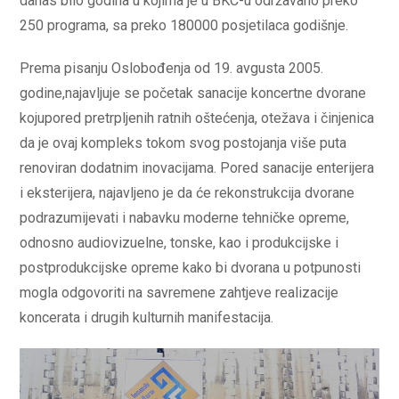
danas bilo godina u kojima je u BKC-u održavano preko
250 programa, sa preko 180000 posjetilaca godišnje.
Prema pisanju Oslobođenja od 19. avgusta 2005.
godine,najavljuje se početak sanacije koncertne dvorane
kojupored pretrpljenih ratnih oštećenja, otežava i činjenica
da je ovaj kompleks tokom svog postojanja više puta
renoviran dodatnim inovacijama. Pored sanacije enterijera
i eksterijera, najavljeno je da će rekonstrukcija dvorane
podrazumijevati i nabavku moderne tehničke opreme,
odnosno audiovizuelne, tonske, kao i produkcijske i
postprodukcijske opreme kako bi dvorana u potpunosti
mogla odgovoriti na savremene zahtjeve realizacije
koncerata i drugih kulturnih manifestacija.