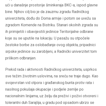
ući u današnje prostorije šminkeraja BKC-a, ispod glavne
bine. Njihov cilj bio je da zauzmu zgradu Radničkog
univerziteta, dođu do Doma armije i potom se uvežu sa
zgradom Komende na Bistriku. Stanari okolnih zgrada su
ih primijetili i obavijestili jedinice Teritorijalne odbrane
koje su se uputile na lokaciju. U pasažu su otpočele
žestoke borbe za oslobađanje ovog objekta, pripadnici
srpske jedinice su zarobljeni, a Radnički univerzitet tom
prilikom odbranjen.
Prekid rada i aktivnosti Radničkog univerziteta, usprkos
sve težim životnim uslovima, na sreću ne traje dugo. Kao
svojevrstan vid otpora i građanskog bunta protiv rata i
nasilnog pokušaja okupacije i podjele zemlje po
nacionalnim linijama, uz želju da preživi i poživi otvoreni i
tolerantni duh Sarajlija, u gradu pod opsadom ubrzo se