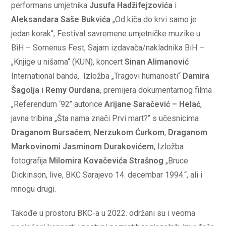
performans umjetnika
Jusufa Hadžifejzovića
i
Aleksandara Saše Bukvića
„Od kiča do krvi samo je
jedan korak“, Festival savremene umjetničke muzike u
BiH – Somenus Fest, Sajam izdavača/nakladnika BiH –
„Knjige u nišama“ (KUN), koncert
Sinan Alimanović
International banda, Izložba „Tragovi humanosti“
Damira
Šagolja
i
Remy Ourdana
, premijera dokumentarnog filma
„Referendum ‘92’’ autorice
Arijane Saračević – Helać
,
javna tribina „Šta nama znači Prvi mart?“ s učesnicima
Draganom Bursaćem
,
Nerzukom Ćurkom
,
Draganom
Markovinomi Jasminom Durakovićem
, Izložba
fotografija
Milomira Kovačevića Strašnog
„Bruce
Dickinson, live, BKC Sarajevo 14. decembar 1994.“, ali i
mnogu drugi.
Takođe u prostoru BKC-a u 2022. održani su i veoma