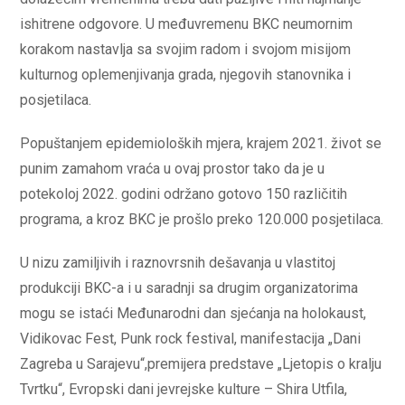
ishitrene odgovore. U međuvremenu BKC neumornim
korakom nastavlja sa svojim radom i svojom misijom
kulturnog oplemenjivanja grada, njegovih stanovnika i
posjetilaca.
Popuštanjem epidemioloških mjera, krajem 2021. život se
punim zamahom vraća u ovaj prostor tako da je u
potekoloj 2022. godini održano gotovo 150 različitih
programa, a kroz BKC je prošlo preko 120.000 posjetilaca.
U nizu zamiljivih i raznovrsnih dešavanja u vlastitoj
produkciji BKC-a i u saradnji sa drugim organizatorima
mogu se istaći Međunarodni dan sjećanja na holokaust,
Vidikovac Fest, Punk rock festival, manifestacija „Dani
Zagreba u Sarajevu“,premijera predstave „Ljetopis o kralju
Tvrtku“, Evropski dani jevrejske kulture – Shira Utfila,