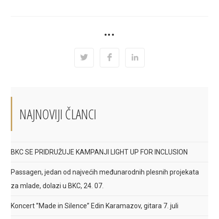
SHARE
•••
THIS
CONTENT
Opens
Opens
Opens
in
in
in
a
a
a
new
new
new
window
window
window
NAJNOVIJI ČLANCI
BKC SE PRIDRUŽUJE KAMPANJI LIGHT UP FOR INCLUSION
Passagen, jedan od najvećih međunarodnih plesnih projekata
za mlade, dolazi u BKC, 24. 07.
Koncert ”Made in Silence” Edin Karamazov, gitara 7. juli