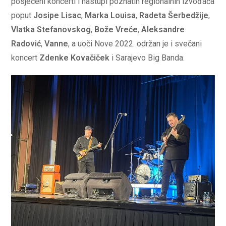
posjećeni koncerti i nastupi poznatih regionalnih izvođača
poput
Josipe Lisac
,
Marka Louisa
,
Radeta Šerbedžije
,
Vlatka Stefanovskog
,
Bože Vreće
,
Aleksandre
Radović
,
Vanne
, a uoči Nove 2022. održan je i svečani
koncert
Zdenke Kovačiček
i Sarajevo Big Banda.