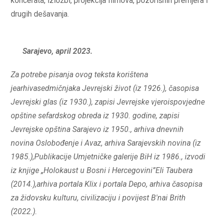
koncerata, izložbi, projekcija filmova, pozorišnih premjera i
drugih dešavanja.
Sarajevo, april 2023.
Za potrebe pisanja ovog teksta korištena
jearhivasedmičnjaka Jevrejski život (iz 1926.), časopisa
Jevrejski glas (iz 1930.), zapisi Jevrejske vjeroispovjedne
opštine sefardskog obreda iz 1930. godine, zapisi
Jevrejske opština Sarajevo iz 1950., arhiva dnevnih
novina Oslobođenje i Avaz, arhiva Sarajevskih novina (iz
1985.),Publikacije Umjetničke galerije BiH iz 1986., izvodi
iz knjige „Holokaust u Bosni i Hercegovini”Eli Taubera
(2014.),arhiva portala Klix i portala Depo, arhiva časopisa
za židovsku kulturu, civilizaciju i povijest B'nai Brith
(2022.).