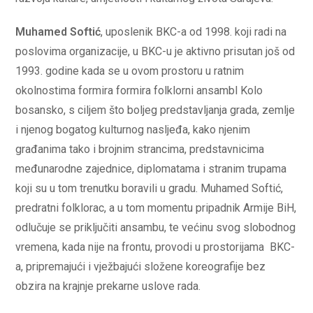
Muhamed Softić
, uposlenik BKC-a od 1998. koji radi na
poslovima organizacije, u BKC-u je aktivno prisutan još od
1993. godine kada se u ovom prostoru u ratnim
okolnostima formira formira folklorni ansambl Kolo
bosansko, s ciljem što boljeg predstavljanja grada, zemlje
i njenog bogatog kulturnog nasljeđa, kako njenim
građanima tako i brojnim strancima, predstavnicima
međunarodne zajednice, diplomatama i stranim trupama
koji su u tom trenutku boravili u gradu. Muhamed Softić,
predratni folklorac, a u tom momentu pripadnik Armije BiH,
odlučuje se priključiti ansambu, te većinu svog slobodnog
vremena, kada nije na frontu, provodi u prostorijama BKC-
a, pripremajući i vježbajući složene koreografije bez
obzira na krajnje prekarne uslove rada.