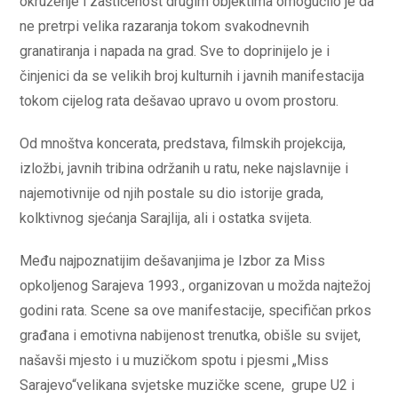
okruženje i zaštićenost drugim objektima omogućilo je da
ne pretrpi velika razaranja tokom svakodnevnih
granatiranja i napada na grad. Sve to doprinijelo je i
činjenici da se velikih broj kulturnih i javnih manifestacija
tokom cijelog rata dešavao upravo u ovom prostoru.
Od mnoštva koncerata, predstava, filmskih projekcija,
izložbi, javnih tribina održanih u ratu, neke najslavnije i
najemotivnije od njih postale su dio istorije grada,
kolktivnog sjećanja Sarajlija, ali i ostatka svijeta.
Među najpoznatijim dešavanjima je Izbor za Miss
opkoljenog Sarajeva 1993., organizovan u možda najtežoj
godini rata. Scene sa ove manifestacije, specifičan prkos
građana i emotivna nabijenost trenutka, obišle su svijet,
našavši mjesto i u muzičkom spotu i pjesmi „Miss
Sarajevo“velikana svjetske muzičke scene, grupe U2 i