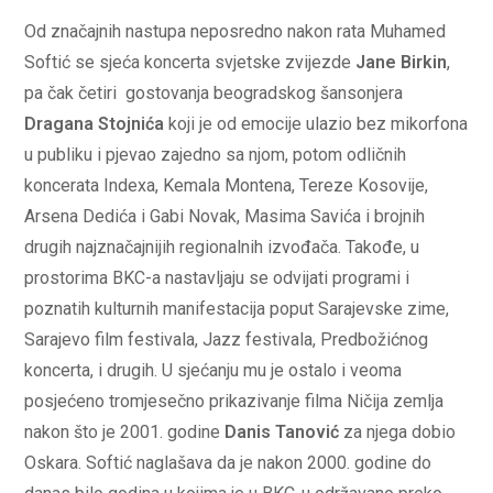
Od značajnih nastupa neposredno nakon rata Muhamed
Softić se sjeća koncerta svjetske zvijezde
Jane Birkin
,
pa čak četiri gostovanja beogradskog šansonjera
Dragana Stojnića
koji je od emocije ulazio bez mikorfona
u publiku i pjevao zajedno sa njom, potom odličnih
koncerata Indexa, Kemala Montena, Tereze Kosovije,
Arsena Dedića i Gabi Novak, Masima Savića i brojnih
drugih najznačajnijih regionalnih izvođača. Takođe, u
prostorima BKC-a nastavljaju se odvijati programi i
poznatih kulturnih manifestacija poput Sarajevske zime,
Sarajevo film festivala, Jazz festivala, Predbožićnog
koncerta, i drugih. U sjećanju mu je ostalo i veoma
posjećeno tromjesečno prikazivanje filma Ničija zemlja
nakon što je 2001. godine
Danis Tanović
za njega dobio
Oskara. Softić naglašava da je nakon 2000. godine do