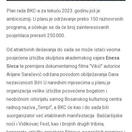
Plan rada BKC-a za tekuću 2023. godinu još je
ambiciozniji. U planu je održavanje preko 150 raznovrsnih
programa, a očekuje se da će broj zainteresovanih
posjetilaca prerasti 250.000.
Od atraktivnih dešavanja do sada se može istaći veoma
posjećena izložba skulptura akademskog vajara
Enesa
Sivca
te premijera dokumentarnog filma ‘’Vikić’’ autorice
Arijane Saračević održana povodom obilježavanja Dana
nezavisnosti BiH. U narednim mjesecima u planu je
organizacija velike izložbe posvećene bogatom i
neobičnom istorijatu samog Bosanskog kulturnog centra
radnog naziva „Templ“, a BKC će kao i do sada biti
suorganizator već etabliranih manifestacija Baščaršijske
noći i Vidikovac Fest, kao i brojnih drugih tribina,