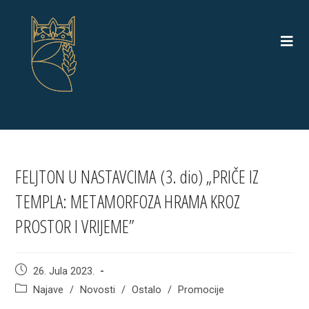
Skip
to
content
FELJTON U NASTAVCIMA (3. dio) „PRIČE IZ
TEMPLA: METAMORFOZA HRAMA KROZ
PROSTOR I VRIJEME”
Post
26. Jula 2023.
published:
Post
Najave
/
Novosti
/
Ostalo
/
Promocije
category: