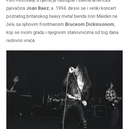
Film Festivala, u njemu je nastupla i slavna američka
pjevačica
Joan Baez
, a 1994. desio se i veliki koncert
poznatog britanskog
heavy metal
benda Iron Maiden na
čelu sa njihovim frontmenom
Bruceom Dickinsonom
,
koji se ovom gradu i njegovim stanovnicima od tog dana
redovno vraća.