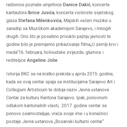
radionice poznate umjetnice
Danice Dakić
, koncerta
kantautora
Ibrice Jusića
, koncerta violiniste svjetskog
glasa
Stefana Milenkovića
, Majskih večeri muzike u
saradnji sa Muzičkom akademijom Sarajevo, i mnogih
drugih. Ono što je posebno privuklo pažnju javnosti te
godine bilo je premijerno prikazivanje filma„U zemlji krvi i
meda“16. februara, holivudske zvijezde, glumice i
rediteljice
Angeline Jolie
.
Istorija BKC se na kratko prekida u aprilu 2015. godine,
kada se ovaj centar spaja sa institucijama Sarajevo Art i
Collegium Artisticum te dobija naziv Javna ustanova
Centar za kulturu Kantona Sarajevo. Ipak, ponovnom
odlukom kantonalnih vlasti, 2017. godine centar se
ponovo osamostaljuje, vraća svoje ime i u konačnici
postaje Javna ustanova „Bosanski kulturni centar“