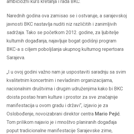
ambiciozni kurs kretanja i rada BKC.
Narednih godina ova zamisao se i ostvaruje, a sarajevskoj
javnosti BKC nastavlja nuditi niz različitih i zanimljivih
sadržaja. Tako se početkom 2012. godine, za ljubitelje
kulturnih događanja, najavljuje bogat godišnji program
BKC-a s ciljem poboljšanja ukupnog kulturnog repertoara
Sarajeva.
„I u ovoj godini važno nam je uspostaviti saradnju sa svim
kvalitetnim koncertnim i nevladinim organizacijama,
nacionalnim društvima i drugim udruženjima kako bi BKC
doista postao hram kulture i prostor za sve značajnije
manifestacija u ovom gradu i državi“, izjavio je za
Oslobođenje, novoizabrani direktor centra
Mario Pejić
.
Tom prilikom najavio je i mnoštvo planiranih događaja
poput tradicionalne manifestacije Sarajevske zime,