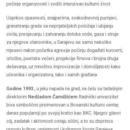
počinje organizovati i voditi intenzivan kulturni život.
Usprkos opasnosti, snajperima, svakodnevnoj pucnjavi,
granatiranju grada sa neprijateljskih položaja i ubijanju
civila, presjecanju i zatvaranju dotoka vode, gasa i struje
za njegove stanovnike, u Sarajevu se samo nekoliko
mjeseci nakon početka agresije počinju događati koncerti,
izložbe, poetske večeri, projekcije fimova i brojna druga
dešavanja, uz mnoštvo improvizacije i domišljatosti kako
učesnika i organizatora, tako i samih građana.
Godine 1993.
, u jeku napada na grad, na čelu sa tadašnjim
direktorim
Nedžadom Čamdžićem
Radnički univerzitet
biva simbolično preimenovan u Bosanski kulturni centar,
danas popularniji po svojoj kratici kao BKC. Njegov glavni
cilj, zadatak i aktivnosti ostaju slični, a to su doprinos
razvoju kulture, umjetnosti i kulturnog života Sarajeva.