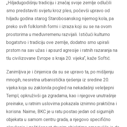
„Hiljadugodišnju tradiciju i značaj svoje zemlje odlučili
smo predstaviti svijetu kroz ples, počevši upravo od
hiljadu godina starog Starobosanskog nijemog kola, pa
preko svih folklornih formi i izraza koji su se na ovom
prostorima u međuvremenu razvijali. Ističući kulturno
bogatstvo i tradiciju ove zemlje, dodatno smo upirali
prstom na sav užas i apsurd agresije i ratnih razaranja na
tlu civilizovane Evrope s kraja 20. vijeka“, kaže Softić.
Zanimljiva je i činjenica da su se upravo ta, po mišljenju
mnogih, nesretna urbanistička rješenja iz sredine 20.
vijeka koja su zaklonila pogled na nekadašnji veleljepni
Templ, opkruživši ga zgradama, kao i njegove unutrašnje
preinake, u ratnim uslovima pokazala iznimno praktična i
korisna. Naime, BKC je u ratu postao jedan od sigurnijih
objekata u samom centru grada, a njegovo specifično