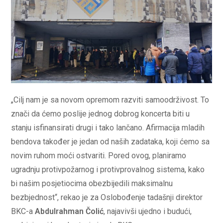
„Cilj nam je sa novom opremom razviti samoodrživost. To
znači da ćemo poslije jednog dobrog koncerta biti u
stanju isfinansirati drugi i tako lančano. Afirmacija mladih
bendova također je jedan od naših zadataka, koji ćemo sa
novim ruhom moći ostvariti. Pored ovog, planiramo
ugradnju protivpožarnog i protivprovalnog sistema, kako
bi našim posjetiocima obezbijedili maksimalnu
bezbjednost“, rekao je za Oslobođenje tadašnji direktor
BKC-a
Abdulrahman Čolić
, najavivši ujedno i budući,