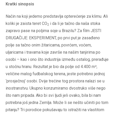
Kratki sinopsis
Način na koji jedemo predstavlja opterećenje za klimu. Ali
koliki je zaista teret CO
i da li je tačno da naša stoka
2
zapravo pase na poljima soje u Brazilu? Za film JESTI
DRUGAČIJE: EKSPERIMENT, po prvi put je zasađeno
polje sa tačno onim žitaricama, povrćem, voćem,
uljaricama i travama koje završe na našim tanjirima po
osobi – kao i ono što industrija između ostalog, prerađuje
u stočnu hranu. Rezultat je bio da polje od 4.400 m²,
veličine malog fudbalskog terena, jeste potrebno jednoj
‘prosječnoj’ osobi. Dvije trećine tog prostora nalazi se u
inostranstvu. Ukupno konzumiramo dvostruko više nego
što nam pripada. Ako bi svi ljudi jeli ovako, bila bi nam
potrebna još jedna Zemlja. Može li se nešto učiniti po tom
pitanju? Tri porodice pokušavaju to istražiti na vlastitom