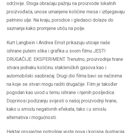
održivije. Stoga obraćaju pažnju na proizvode lokalnih
proizvođača, unose umanjene količine mesa i izbjegavaju
palmino ulje. Na kraju, porodice i gledaoci dolaze do
saznanja kako promjene utiču na polje.
Kurt Langbein i Andrea Ernst prikazuju uticaje naše
ishrane putem slika i grafika u svom filmu JESTI
DRUGAČIJE: EKSPERIMENT. Trenutno, proizvodnja hrane
stvara jednaku količinu stakleničkih gasova kao i
automobilski saobraćaj. Drugi dio filma bavi se načinima
na koje se stvari mogu raditi drugačije. Film je također
pogodan kao uvod u temu ishrane i njenih posljedica.
Doprinosi podizanju svijesti o našoj proizvodnji hrane,
kako u smislu negativnih efekata, tako i u smislu
alternativa i mogućnosti.
Hektar prosječne potrošnje jeste nova i korisna ilustracija.