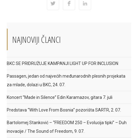
Opens
Opens
Opens
in
in
in
a
a
a
new
new
new
window
window
window
NAJNOVIJI ČLANCI
BKC SE PRIDRUŽUJE KAMPANJI LIGHT UP FOR INCLUSION
Passagen, jedan od najvećih međunarodnih plesnih projekata
za mlade, dolazi u BKC, 24. 07.
Koncert ”Made in Silence” Edin Karamazov, gitara 7. juli
Predstava “With Love From Bosnia” pozorišta SARTR, 2. 07.
Bartolomej Stanković – “FREEDOM 250 – Evolucija tipki” – Duh
inovacije / The Sound of Freedom, 9. 07.