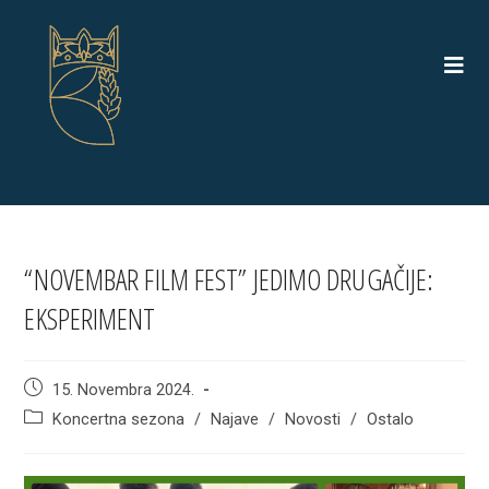
Skip
to
content
“NOVEMBAR FILM FEST” JEDIMO DRUGAČIJE:
EKSPERIMENT
Post
15. Novembra 2024.
published:
Post
Koncertna sezona
/
Najave
/
Novosti
/
Ostalo
category: