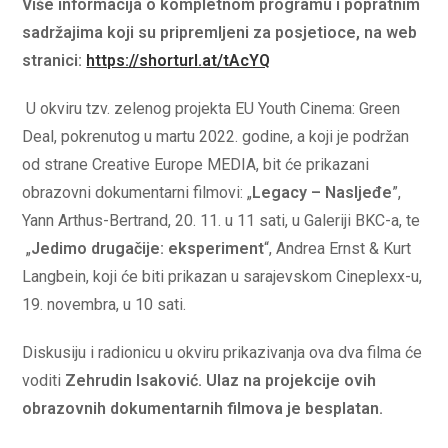
Više informacija o kompletnom programu i popratnim
sadržajima koji su pripremljeni za posjetioce, na web
stranici:
https://shorturl.at/tAcYQ
U okviru tzv. zelenog projekta EU Youth Cinema: Green
Deal, pokrenutog u martu 2022. godine, a koji je podržan
od strane Creative Europe MEDIA, bit će prikazani
obrazovni dokumentarni filmovi: „
Legacy – Nasljeđe
”,
Yann Arthus-Bertrand, 20. 11. u 11 sati, u Galeriji BKC-a, te
„
Jedimo drugačije: eksperiment
“, Andrea Ernst & Kurt
Langbein, koji će biti prikazan u sarajevskom Cineplexx-u,
19. novembra, u 10 sati.
Diskusiju i radionicu u okviru prikazivanja ova dva filma će
voditi
Zehrudin Isaković. Ulaz na projekcije ovih
obrazovnih dokumentarnih filmova je besplatan.